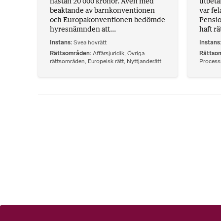
nästan 20 000 kronor. Även med
utbeta
beaktande av barnkonventionen
var fel
och Europakonventionen bedömde
Pensio
hyresnämnden att...
haft rä
Instans
Svea hovrätt
Instans
Rättsområden
Affärsjuridik
,
Övriga
Rättso
rättsområden
,
Europeisk rätt
,
Nyttjanderätt
Processr