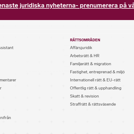
enaste juridiska nyheterna- prenumerera på vå
RÄTTSOMRÅDEN
ssistant
Affärsjuridik
Arbetsrätt & HR
Familjerätt & migration
Fastighet, entreprenad & miljö
mentarer
Internationell rätt & EU-rätt
r
Offentlig rätt & upphandling
Skatt & revision
Straffrätt & rättsväsende
inifrån