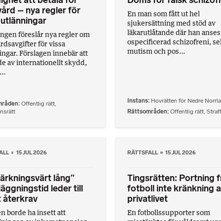
ighet att betala för
Döms för falsk schizof
ård – nya regler för
En man som fått ut hel
 utlänningar
sjukersättning med stöd av
läkarutlåtande där han anses 
ngen föreslår nya regler om
ospecificerad schizofreni, se
rdsavgifter för vissa
mutism och pos...
ingar. Förslagen innebär att
e av internationellt skydd,
..
Instans
Hovrätten för Nedre Norrl
mråden
Offentlig rätt
,
nsrätt
Rättsområden
Offentlig rätt
,
Straff
ALL
15 JUL 2026
RÄTTSFALL
15 JUL 2026
rkningsvärt lång”
Tingsrätten: Portning 
äggningstid leder till
fotboll inte kränkning 
 återkrav
privatlivet
 borde ha insett att
En fotbollssupporter som