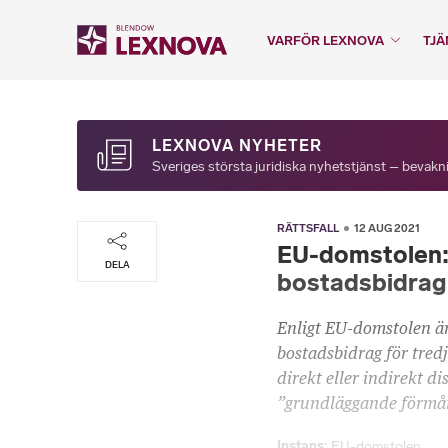
VARFÖR LEXNOVA
TJÄ
LEXNOVA NYHETER
Sveriges största juridiska nyhetstjänst – bevakni
RÄTTSFALL
12 AUG 2021
EU-domstolen: 
DELA
bostadsbidrag 
Enligt EU-domstolen är
bostadsbidrag för tre
direkt eller indirekt 
”grundläggande förmån”
Instans
EU-domstolen