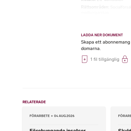
Rättsområden
Socialförsä
medborgarskap
LADDA NER DOKUMENT
Skapa ett abonnemang på
domarna.
1 fil tillgänglig
RELATERADE
FÖRARBETE
04 AUG 2026
FÖRAR