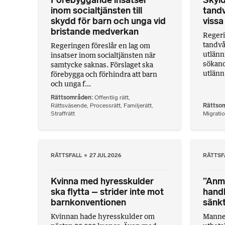
Förebyggande insatser
Skyld
inom socialtjänsten till
tandv
skydd för barn och unga vid
vissa
bristande medverkan
Regeri
tandvå
Regeringen föreslår en lag om
utlänn
insatser inom socialtjänsten när
sökand
samtycke saknas. Förslaget ska
utlänn.
förebygga och förhindra att barn
och unga f...
Rättsområden
Offentlig rätt
,
Rättsväsende
,
Processrätt
,
Familjerätt
,
Rättso
Straffrätt
Migratio
RÄTTSFALL
27 JUL 2026
RÄTTSF
Kvinna med hyresskulder
”Anmä
ska flytta – strider inte mot
handl
barnkonventionen
sänkt
Kvinnan hade hyresskulder om
Mannen