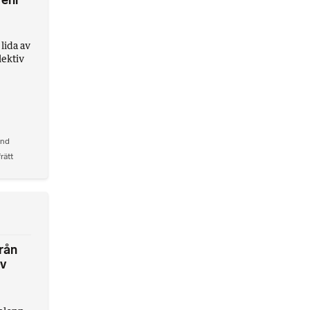
reni
lida av
lektiv
and
rätt
från
av