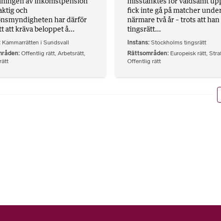
lningen av inkomstpension
misstänktes för våldsamt up
aktig och
fick inte gå på matcher unde
nsmyndigheten har därför
närmare två år – trots att han f
tt att kräva beloppet å...
tingsrätt...
Kammarrätten i Sundsvall
Instans
Stockholms tingsrätt
mråden
Offentlig rätt
,
Arbetsrätt
,
Rättsområden
Europeisk rätt
,
Straf
ätt
Offentlig rätt