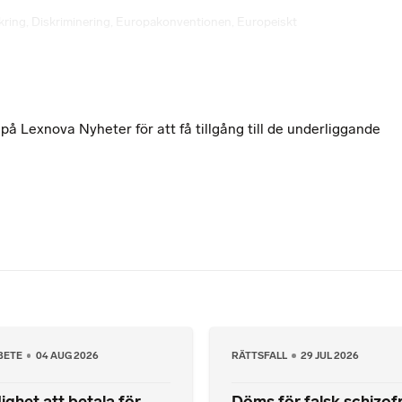
kring
,
Diskriminering
,
Europakonventionen
,
Europeiskt
 Lexnova Nyheter för att få tillgång till de underliggande
BETE
04 AUG 2026
RÄTTSFALL
29 JUL 2026