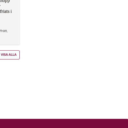
plopp
r
riats i
frätt
,
VISA ALLA