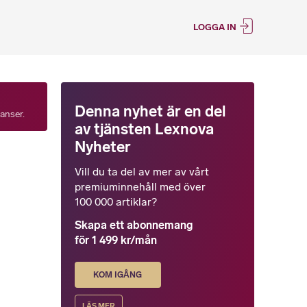
LOGGA IN
Denna nyhet är en del
tanser.
av tjänsten Lexnova
Nyheter
Vill du ta del av mer av vårt
premiuminnehåll med över
100 000 artiklar?
Skapa ett abonnemang
för 1 499 kr/mån
KOM IGÅNG
LÄS MER