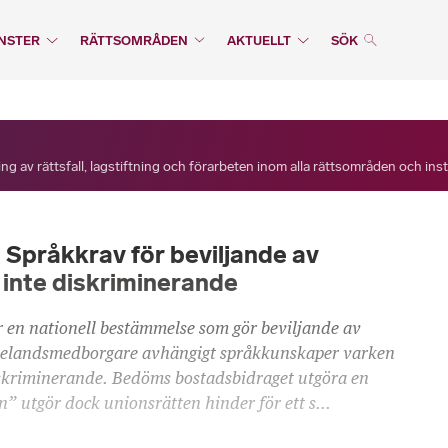
NSTER
RÄTTSOMRÅDEN
AKTUELLT
SÖK
ng av rättsfall, lagstiftning och förarbeten inom alla rättsområden och ins
Språkkrav för beviljande av
inte diskriminerande
 en nationell bestämmelse som gör beviljande av
djelandsmedborgare avhängigt språkkunskaper varken
diskriminerande. Bedöms bostadsbidraget utgöra en
 utgör dock unionsrätten hinder för ett s...