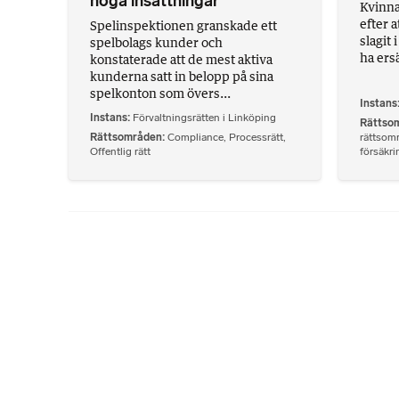
höga insättningar
Kvinna
efter a
Spelinspektionen granskade ett
slagit 
spelbolags kunder och
ha ersä
konstaterade att de mest aktiva
kunderna satt in belopp på sina
spelkonton som övers...
Instans
Instans
Förvaltningsrätten i Linköping
Rättso
Rättsområden
Compliance
,
Processrätt
,
rättsom
Offentlig rätt
försäkri