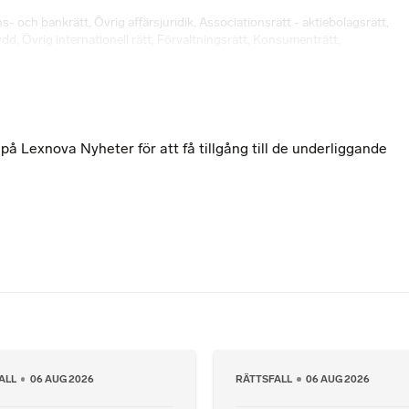
ans- och bankrätt
,
Övrig affärsjuridik
,
Associationsrätt - aktiebolagsrätt
,
ydd
,
Övrig internationell rätt
,
Förvaltningsrätt
,
Konsumenträtt
,
 Lexnova Nyheter för att få tillgång till de underliggande
ALL
06 AUG 2026
RÄTTSFALL
06 AUG 2026