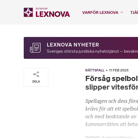
VARFÖR LEXNOVA
TJÄ
LEXNOVA NYHETER
Sveriges största juridiska nyhetstjänst – bevakni
RÄTTSFALL
11 FEB 2025
Försåg spelbol
DELA
slipper vitesf
Spellagen och dess fö
krävs för att ett spelbo
och med beaktande av 
kammarrätten att betalt
Instans
Kammarrätterna