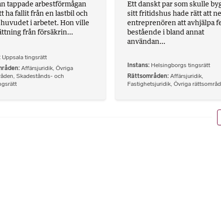
n tappade arbestförmågan
Ett danskt par som skulle bygg
tt ha fallit från en lastbil och
sitt fritidshus hade rätt att n
i huvudet i arbetet. Hon ville
entreprenören att avhjälpa f
ttning från försäkrin...
bestående i bland annat
användan...
Uppsala tingsrätt
Instans
Helsingborgs tingsrätt
mråden
Affärsjuridik
,
Övriga
råden
,
Skadestånds- och
Rättsområden
Affärsjuridik
,
ngsrätt
Fastighetsjuridik
,
Övriga rättsområ