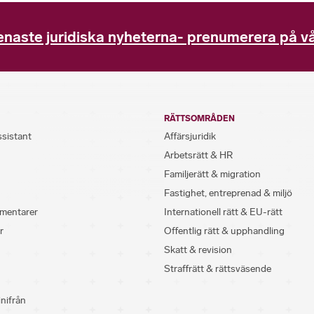
enaste juridiska nyheterna- prenumerera på vå
RÄTTSOMRÅDEN
ssistant
Affärsjuridik
Arbetsrätt & HR
Familjerätt & migration
Fastighet, entreprenad & miljö
mentarer
Internationell rätt & EU-rätt
r
Offentlig rätt & upphandling
Skatt & revision
Straffrätt & rättsväsende
inifrån