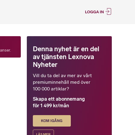
LOGGA IN
Denna nyhet är en del
tanser.
av tjänsten Lexnova
Nyheter
Vill du ta del av mer av vårt
premiuminnehåll med över
100 000 artiklar?
Skapa ett abonnemang
för 1 499 kr/mån
KOM IGÅNG
LÄS MER