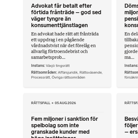
Advokat får betalt efter
Döms 
förtida frånträde – god sed
miljo
väger tyngre än
pensi
konsumenttjänstlagen
konsu
En advokat hade rätt att frånträda
En del
ett uppdrag i en pågående
tillbak
vårdnadstvist när det förelåg en
pensio
allvarlig förtroendebrist och
gjorde
samarbetsprob...
ma...
Instans
Växjö tingsrätt
Instans
Rättsområden
Affärsjuridik
,
Rättsväsende
,
Rättso
Processrätt
,
Övriga rättsområden
försäkri
RÄTTSFALL
05 AUG 2026
RÄTTSF
Fem miljoner i sanktion för
Besvä
spelbolag som inte
följe
granskade kunder med
– ers