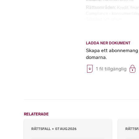
Rättsområden
Kredit, fin
Compliance - konsumentsk
Tillstånd och tillsyn
LADDA NER DOKUMENT
Skapa ett abonnemang på
domarna.
1 fil tillgänglig
RELATERADE
RÄTTSFALL
07 AUG 2026
RÄTTSF