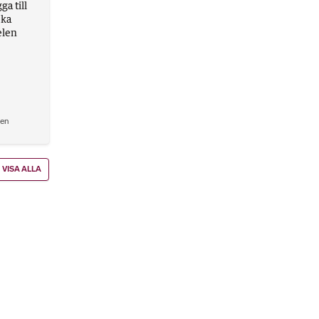
a till
eka
elen
den
VISA ALLA