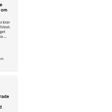
ne
e om
es krav
lvinst.
aget
a ...
ätt
,
drade
d