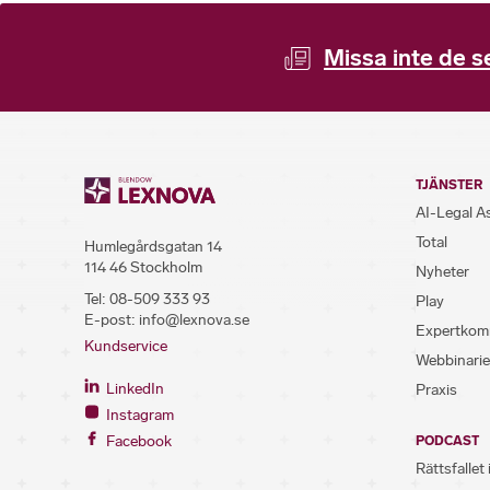
Missa inte de s
TJÄNSTER
AI-Legal A
Total
Humlegårdsgatan 14
114 46 Stockholm
Nyheter
Tel:
08-509 333 93
Play
E-post:
info@lexnova.se
Expertkom
Kundservice
Webbinarie
LinkedIn
Praxis
Instagram
Facebook
PODCAST
Rättsfallet 