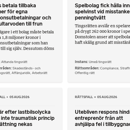
betala tillbaka
Spelbolag fick hålla in
ner för egna
spelvinst vid misstank
onsutbetalningar och
penningtvätt
ltarvoden till frun
Tingsrätten avslår en spelar
på drygt 262 000 kronor i spe
ägare i ett bolag måste betala
Domstolen anser att spelbol
a 1,8 miljoner kronor i
haft skälig grund att misstänk
nsutbetalningar som han
 till sig själv. Dessutom döms
Attunda tingsrätt
Instans
Umeå tingsrätt
mråden
Skadestånds- och
Rättsområden
Compliance
,
Straffr
ngsrätt
,
Affärsjuridik
,
Arbetsrätt
Offentlig rätt
ALL
05 AUG 2026
RÄTTSFALL
05 AUG 2026
r efter lastbilsolycka
Utebliven respons hin
r inte traumatisk princip
entreprenör från att
ättning nekas
avhjälpa fel i tillbyggna