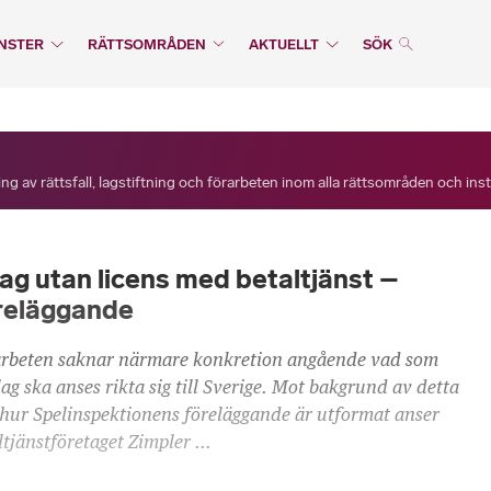
NSTER
RÄTTSOMRÅDEN
AKTUELLT
SÖK
ng av rättsfall, lagstiftning och förarbeten inom alla rättsområden och ins
ag utan licens med betaltjänst –
öreläggande
rarbeten saknar närmare konkretion angående vad som
lag ska anses rikta sig till Sverige. Mot bakgrund av detta
hur Spelinspektionens föreläggande är utformat anser
jänstföretaget Zimpler ...