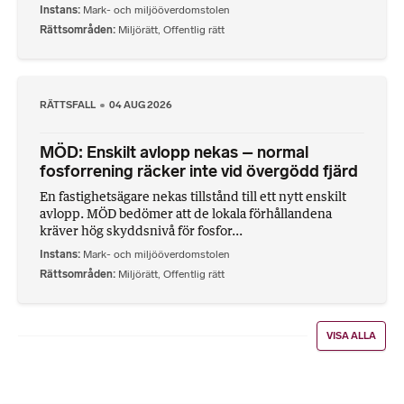
Instans
Mark- och miljööverdomstolen
Rättsområden
Miljörätt
,
Offentlig rätt
RÄTTSFALL
04 AUG 2026
MÖD: Enskilt avlopp nekas – normal
fosforrening räcker inte vid övergödd fjärd
En fastighetsägare nekas tillstånd till ett nytt enskilt
avlopp. MÖD bedömer att de lokala förhållandena
kräver hög skyddsnivå för fosfor...
Instans
Mark- och miljööverdomstolen
Rättsområden
Miljörätt
,
Offentlig rätt
VISA ALLA