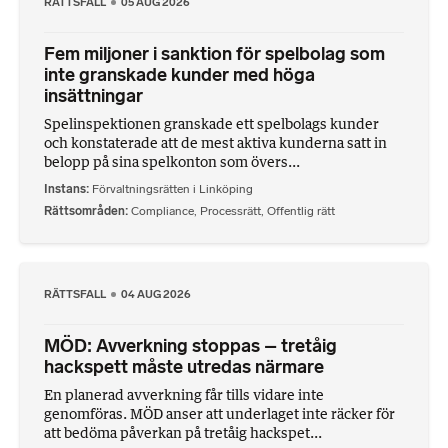
RÄTTSFALL
05 AUG 2026
Fem miljoner i sanktion för spelbolag som
inte granskade kunder med höga
insättningar
Spelinspektionen granskade ett spelbolags kunder
och konstaterade att de mest aktiva kunderna satt in
belopp på sina spelkonton som övers...
Instans
Förvaltningsrätten i Linköping
Rättsområden
Compliance
,
Processrätt
,
Offentlig rätt
RÄTTSFALL
04 AUG 2026
MÖD: Avverkning stoppas – tretåig
hackspett måste utredas närmare
En planerad avverkning får tills vidare inte
genomföras. MÖD anser att underlaget inte räcker för
att bedöma påverkan på tretåig hackspet...