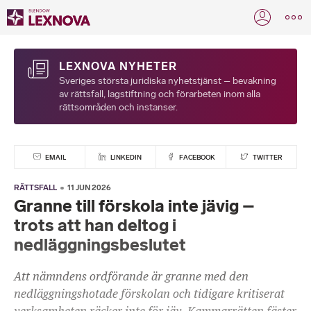
LEXNOVA NYHETER
Sveriges största juridiska nyhetstjänst – bevakning
av rättsfall, lagstiftning och förarbeten inom alla
rättsområden och instanser.
EMAIL
LINKEDIN
FACEBOOK
TWITTER
RÄTTSFALL
11 JUN 2026
Granne till förskola inte jävig –
trots att han deltog i
nedläggningsbeslutet
Att nämndens ordförande är granne med den
nedläggningshotade förskolan och tidigare kritiserat