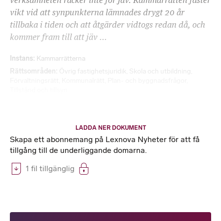
verksamheten räcker inte för jäv. Kammarrätten fäster
vikt vid att synpunkterna lämnades drygt 20 år
tillbaka i tiden och att åtgärder vidtogs redan då, och
kommer fram till att jäv ...
Instans
Kammarrätterna
Rättsområden
Övrig fastighetsjuridik
,
Skola och utbildning
,
Förvaltningsrätt
,
Kommunalrätt
,
Plan- och byggnadsfrågor
,
Tillstånd och tillsyn
LADDA NER DOKUMENT
Skapa ett abonnemang på Lexnova Nyheter för att få
tillgång till de underliggande domarna.
1 fil tillgänglig