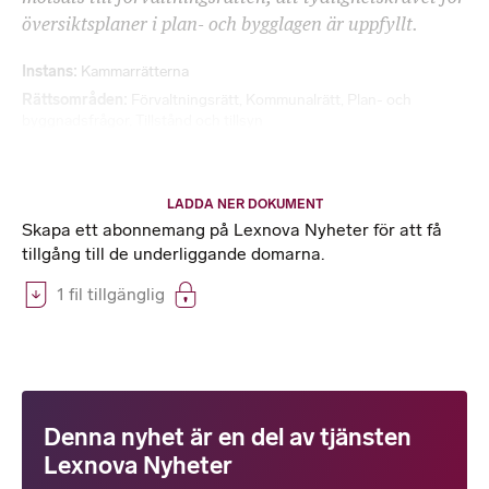
översiktsplaner i plan- och bygglagen är uppfyllt.
Instans
Kammarrätterna
Rättsområden
Förvaltningsrätt
,
Kommunalrätt
,
Plan- och
byggnadsfrågor
,
Tillstånd och tillsyn
LADDA NER DOKUMENT
Skapa ett abonnemang på Lexnova Nyheter för att få
tillgång till de underliggande domarna.
1 fil tillgänglig
Denna nyhet är en del av tjänsten
Lexnova Nyheter