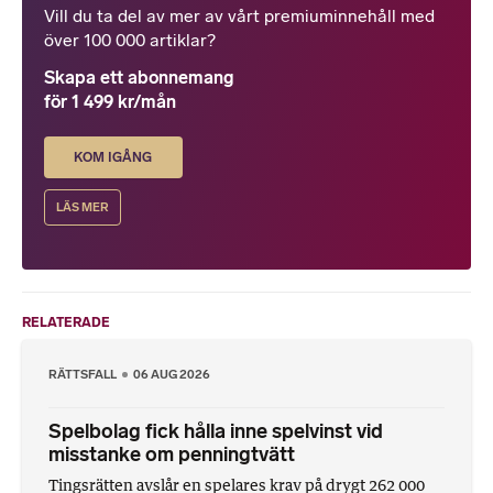
Vill du ta del av mer av vårt premiuminnehåll med
över 100 000 artiklar?
Skapa ett abonnemang
för 1 499 kr/mån
KOM IGÅNG
LÄS MER
RELATERADE
RÄTTSFALL
06 AUG 2026
Spelbolag fick hålla inne spelvinst vid
misstanke om penningtvätt
Tingsrätten avslår en spelares krav på drygt 262 000