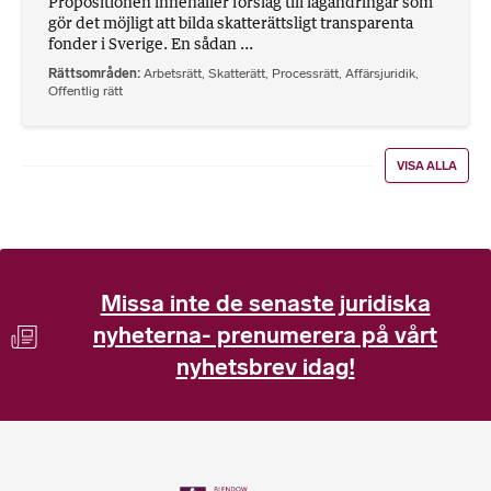
Propositionen innehåller förslag till lagändringar som
gör det möjligt att bilda skatterättsligt transparenta
fonder i Sverige. En sådan ...
Rättsområden
Arbetsrätt
,
Skatterätt
,
Processrätt
,
Affärsjuridik
,
Offentlig rätt
VISA ALLA
Missa inte de senaste juridiska
nyheterna- prenumerera på vårt
nyhetsbrev idag!