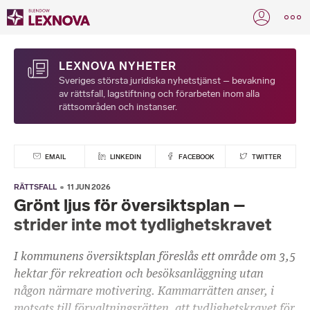
LEXNOVA NYHETER
Sveriges största juridiska nyhetstjänst – bevakning
av rättsfall, lagstiftning och förarbeten inom alla
rättsområden och instanser.
EMAIL
LINKEDIN
FACEBOOK
TWITTER
RÄTTSFALL
11 JUN 2026
Grönt ljus för översiktsplan –
strider inte mot tydlighetskravet
I kommunens översiktsplan föreslås ett område om 3,5
hektar för rekreation och besöksanläggning utan
någon närmare motivering. Kammarrätten anser, i
motsats till förvaltningsrätten, att tydlighetskravet för