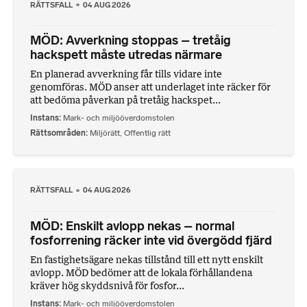
RÄTTSFALL
04 AUG 2026
MÖD: Avverkning stoppas – tretåig
hackspett måste utredas närmare
En planerad avverkning får tills vidare inte
genomföras. MÖD anser att underlaget inte räcker för
att bedöma påverkan på tretåig hackspet...
Instans
Mark- och miljööverdomstolen
Rättsområden
Miljörätt
,
Offentlig rätt
RÄTTSFALL
04 AUG 2026
MÖD: Enskilt avlopp nekas – normal
fosforrening räcker inte vid övergödd fjärd
En fastighetsägare nekas tillstånd till ett nytt enskilt
avlopp. MÖD bedömer att de lokala förhållandena
kräver hög skyddsnivå för fosfor...
Instans
Mark- och miljööverdomstolen