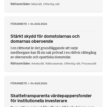
Rättsområden
Miljörätt
,
Offentlig rätt
FÖRARBETE
04 AUG 2026
Stärkt skydd för domstolarnas och
domarnas oberoende
I en rättsstat är det grundläggande att varje
medborgare kan få sin sak prövad i en rättvis rättegång
av oberoende och opartiska domstolar.
Rättsområden
Arbetsrätt
,
Rättsväsende
,
Offentlig rätt
,
Processrätt
FÖRARBETE
04 AUG 2026
Skattetransparenta värdepappersfonder
för institutionella investerare