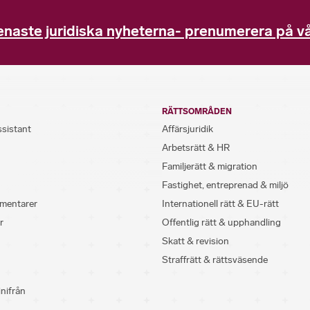
enaste juridiska nyheterna- prenumerera på vå
RÄTTSOMRÅDEN
ssistant
Affärsjuridik
Arbetsrätt & HR
Familjerätt & migration
Fastighet, entreprenad & miljö
mentarer
Internationell rätt & EU-rätt
r
Offentlig rätt & upphandling
Skatt & revision
Straffrätt & rättsväsende
inifrån