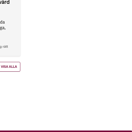
vård
lda
ga,
g rätt
VISA ALLA