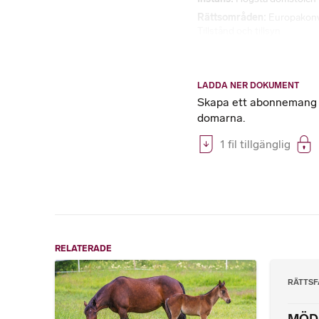
Rättsområden
Europakon
Tillstånd och tillsyn
LADDA NER DOKUMENT
Skapa ett abonnemang på
domarna.
1 fil tillgänglig
RELATERADE
RÄTTSF