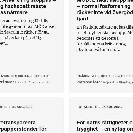
 Avverkning stoppas –
MÖD: Enskilt avlopp n
ig hackspett måste
– normal fosforrening
das närmare
räcker inte vid övergö
fjärd
nerad avverkning får tills
 inte genomföras. MÖD anser
En fastighetsägare nekas till
erlaget inte räcker för att
till ett nytt enskilt avlopp. 
 påverkan på tretåig
bedömer att de lokala
et...
förhållandena kräver hög
skyddsnivå för fosfor...
Mark- och miljööverdomstolen
Instans
Mark- och miljööverdomst
mråden
Miljörätt
,
Offentlig rätt
Rättsområden
Miljörätt
,
Offentlig 
BETE
04 AUG 2026
FÖRARBETE
04 AUG 2026
tetransparenta
För barns rättigheter 
epappersfonder för
trygghet – en ny lag o