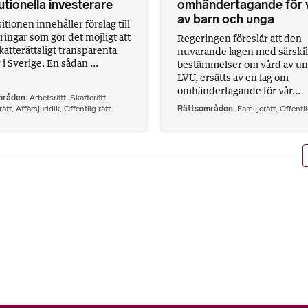
tutionella investerare
omhändertagande för 
av barn och unga
tionen innehåller förslag till
ringar som gör det möjligt att
Regeringen föreslår att den
katterättsligt transparenta
nuvarande lagen med särski
i Sverige. En sådan ...
bestämmelser om vård av un
LVU, ersätts av en lag om
omhändertagande för vår...
mråden
Arbetsrätt
,
Skatterätt
,
ätt
,
Affärsjuridik
,
Offentlig rätt
Rättsområden
Familjerätt
,
Offentli