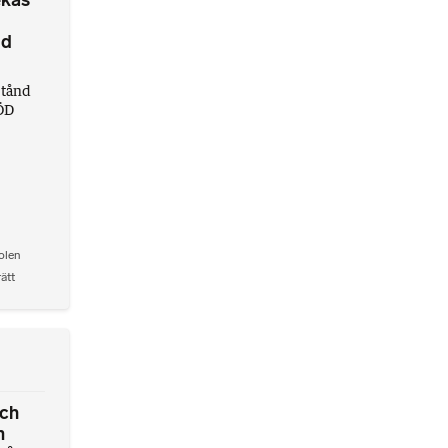
ekas
dd
stånd
MÖD
olen
rätt
och
m