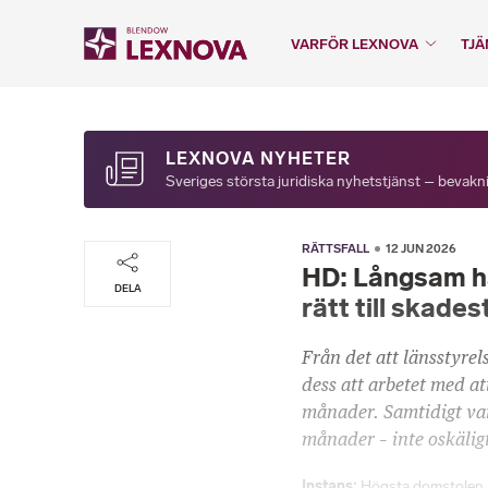
VARFÖR LEXNOVA
TJÄ
LEXNOVA NYHETER
Sveriges största juridiska nyhetstjänst – bevakni
RÄTTSFALL
12 JUN 2026
HD: Långsam ha
DELA
rätt till skade
Från det att länsstyre
dess att arbetet med at
månader. Samtidigt var
månader – inte oskälig
Instans
Högsta domstolen