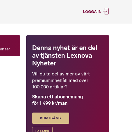
LOGGA IN
Denna nyhet är en del
tanser.
av tjänsten Lexnova
Nyheter
Vill du ta del av mer av vårt
premiuminnehåll med över
100 000 artiklar?
Skapa ett abonnemang
för 1 499 kr/mån
KOM IGÅNG
LÄS MER