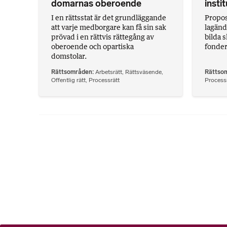
domarnas oberoende
insti
I en rättsstat är det grundläggande
Proposi
att varje medborgare kan få sin sak
lagänd
prövad i en rättvis rättegång av
bilda s
oberoende och opartiska
fonder 
domstolar.
Rättsområden
Arbetsrätt
,
Rättsväsende
,
Rättso
Offentlig rätt
,
Processrätt
Processr