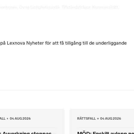
ventionen
,
Övrig fastighetsjuridik
,
Tillståndsfrågor
,
Kommunalrätt
,
 Lexnova Nyheter för att få tillgång till de underliggande
ALL
04 AUG 2026
RÄTTSFALL
04 AUG 2026