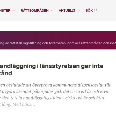
NSTER
RÄTTSOMRÅDEN
AKTUELLT
SÖK
ng av rättsfall, lagstiftning och förarbeten inom alla rättsområden och ins
ndläggning i länsstyrelsen ger inte
stånd
lsen beslutade att överpröva kommunens dispensbeslut till
t avgöra ärendet påbörjades gick det cirka ett år och elva
 den totala handläggningstiden – cirka två år och åtta
t lång. Med häns...