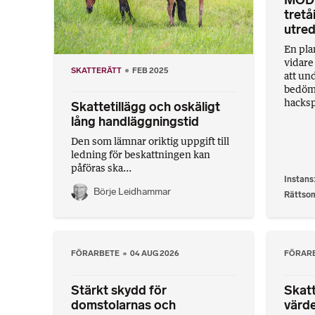
MÖD:
tretå
utre
En pla
vidare
SKATTERÄTT
FEB 2025
att und
bedöma
hacksp
Skattetillägg och oskäligt
lång handläggningstid
Den som lämnar oriktig uppgift till
ledning för beskattningen kan
påföras ska...
Instans
Börje Leidhammar
Rättso
FÖRARBETE
04 AUG 2026
FÖRAR
Stärkt skydd för
Skat
domstolarnas och
värd