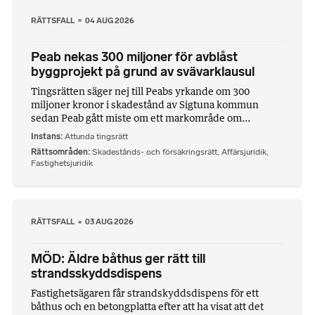
RÄTTSFALL
04 AUG 2026
Peab nekas 300 miljoner för avblåst
byggprojekt på grund av svävarklausul
Tingsrätten säger nej till Peabs yrkande om 300
miljoner kronor i skadestånd av Sigtuna kommun
sedan Peab gått miste om ett markområde om...
Instans
Attunda tingsrätt
Rättsområden
Skadestånds- och försäkringsrätt
,
Affärsjuridik
,
Fastighetsjuridik
RÄTTSFALL
03 AUG 2026
MÖD: Äldre båthus ger rätt till
strandsskyddsdispens
Fastighetsägaren får strandskyddsdispens för ett
båthus och en betongplatta efter att ha visat att det