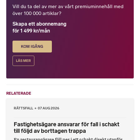
Vill du ta del av mer av vårt premiuminnehåll med
över 100 000 artiklar?
Skapa ett abonnemang
för 1 499 kr/mån
KOM IGÅNG
LÄS MER
RELATERADE
RÄTTSFALL
07 AUG 2026
Fastighetsägare ansvarar för fall i schakt
till följd av borttagen trappa
En restaurangägare föll ner i ett schakt direkt utanför