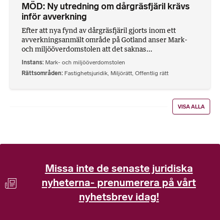
MÖD: Ny utredning om dårgräsfjäril krävs
inför avverkning
Efter att nya fynd av dårgräsfjäril gjorts inom ett
avverkningsanmält område på Gotland anser Mark-
och miljööverdomstolen att det saknas...
Instans
Mark- och miljööverdomstolen
Rättsområden
Fastighetsjuridik
,
Miljörätt
,
Offentlig rätt
VISA ALLA
Missa inte de senaste juridiska
nyheterna- prenumerera på vårt
nyhetsbrev idag!