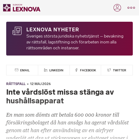
LEXNOVA NYHETER
Sveriges största juridiska nyhetstjänst – bevakning
av rättsfall, lagstiftning och förarbeten inom alla
rättsområden och instanser.
EMAIL
LINKEDIN
FACEBOOK
TWITTER
RÄTTSFALL
12 MAJ 2026
Inte vårdslöst missa stänga av
hushållsapparat
En man som dömts att betala 600 000 kronor till
försäkringsbolaget då han ansågs ha agerat vårdslöst
genom att han efter användning av en airfryer
underlät att dra ut stickproppen ur eluttaget vinner i