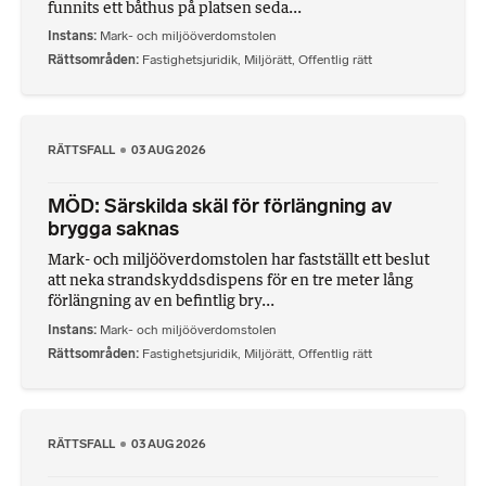
funnits ett båthus på platsen seda...
Instans
Mark- och miljööverdomstolen
Rättsområden
Fastighetsjuridik
,
Miljörätt
,
Offentlig rätt
RÄTTSFALL
03 AUG 2026
MÖD: Särskilda skäl för förlängning av
brygga saknas
Mark- och miljööverdomstolen har fastställt ett beslut
att neka strandskyddsdispens för en tre meter lång
förlängning av en befintlig bry...
Instans
Mark- och miljööverdomstolen
Rättsområden
Fastighetsjuridik
,
Miljörätt
,
Offentlig rätt
RÄTTSFALL
03 AUG 2026