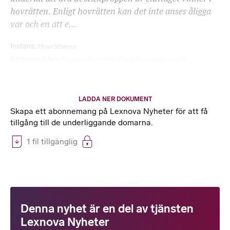
hovrätten. Enligt hovrätten kan det inte anses åligga
var och en att e...
Instans
Hovrätterna
Rättsområden
Skadeståndsrätt
,
Övrig fastighetsjuridik
LADDA NER DOKUMENT
Skapa ett abonnemang på Lexnova Nyheter för att få
tillgång till de underliggande domarna.
1 fil tillgänglig
Denna nyhet är en del av tjänsten
Lexnova Nyheter