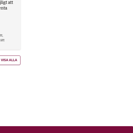
igt att
enta
tt
,
rätt
VISA ALLA