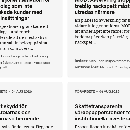
iljoner i sanktion för
MÖD: Avverkning stop
olag som inte
tretåig hackspett mås
skade kunder med
utredas närmare
insättningar
En planerad avverkning får ti
vidare inte genomföras. MÖ
spektionen granskade ett
att underlaget inte räcker för
lags kunder och
bedöma påverkan på tretåig
terade att de mest aktiva
hackspet...
na satt in belopp på sina
nton som övers...
Förvaltningsrätten i Linköping
Instans
Mark- och miljööverdomst
mråden
Compliance
,
Processrätt
,
 rätt
Rättsområden
Miljörätt
,
Offentlig 
BETE
04 AUG 2026
FÖRARBETE
04 AUG 2026
t skydd för
Skattetransparenta
tolarnas och
värdepappersfonder f
rnas oberoende
institutionella invester
ättsstat är det grundläggande
Propositionen innehåller försl