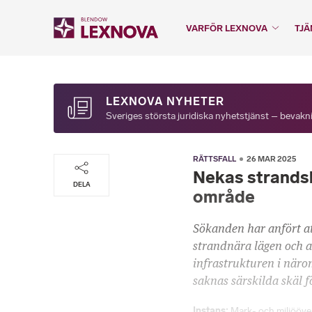
VARFÖR LEXNOVA
TJÄ
LEXNOVA NYHETER
Sveriges största juridiska nyhetstjänst – bevakni
RÄTTSFALL
26 MAR 2025
Nekas strandsk
DELA
område
Sökanden har anfört at
strandnära lägen och a
infrastrukturen i näro
saknas särskilda skäl f
Instans
Mark- och miljööv