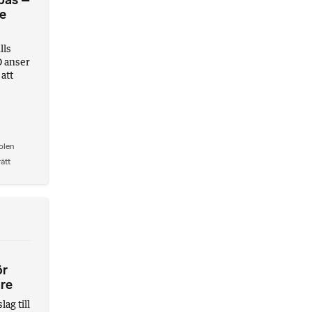
pas –
te
lls
D anser
 att
olen
rätt
ör
are
ag till