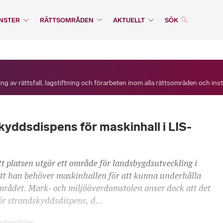
NSTER
RÄTTSOMRÅDEN
AKTUELLT
SÖK
ng av rättsfall, lagstiftning och förarbeten inom alla rättsområden och ins
yddsdispens för maskinhall i LIS-
t platsen utgör ett område för landsbygdsutveckling i
tt han behöver maskinhallen för att kunna underhålla
mrådet. Mark- och miljööverdomstolen anser dock att det
ör strandskyddsdispens, d...
erdomstolen