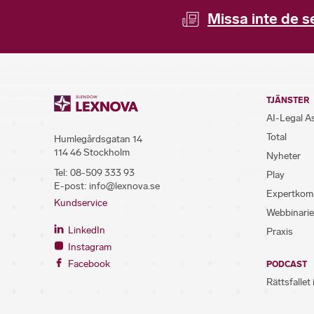
Missa inte de s
TJÄNSTER
AI-Legal A
Total
Humlegårdsgatan 14
114 46 Stockholm
Nyheter
Tel:
08-509 333 93
Play
E-post:
info@lexnova.se
Expertkom
Kundservice
Webbinarie
LinkedIn
Praxis
Instagram
Facebook
PODCAST
Rättsfallet 