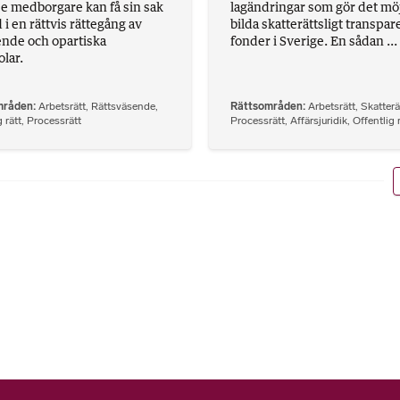
rje medborgare kan få sin sak
lagändringar som gör det möjl
i en rättvis rättegång av
bilda skatterättsligt transpar
nde och opartiska
fonder i Sverige. En sådan ...
lar.
mråden
Arbetsrätt
,
Rättsväsende
,
Rättsområden
Arbetsrätt
,
Skatterä
 rätt
,
Processrätt
Processrätt
,
Affärsjuridik
,
Offentlig 