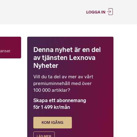
LOGGA IN
Denna nyhet är en del
tanser.
av tjänsten Lexnova
Nyheter
Vill du ta del av mer av vårt
premiuminnehåll med över
100 000 artiklar?
Skapa ett abonnemang
för 1 499 kr/mån
KOM IGÅNG
LÄS MER