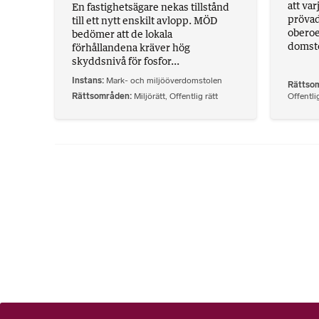
att va
En fastighetsägare nekas tillstånd
prövad 
till ett nytt enskilt avlopp. MÖD
oberoe
bedömer att de lokala
domsto
förhållandena kräver hög
skyddsnivå för fosfor...
Instans
Mark- och miljööverdomstolen
Rättso
Rättsområden
Miljörätt
,
Offentlig rätt
Offentlig