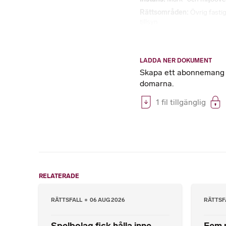
Rättsområden
Övrig fastig
tillsyn
LADDA NER DOKUMENT
Skapa ett abonnemang på
domarna.
1 fil tillgänglig
RELATERADE
RÄTTSFALL
06 AUG 2026
RÄTTSF