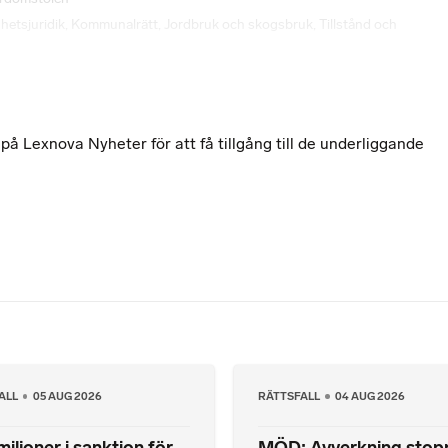
hetsjuridik
,
Kommunalrätt
,
Jordbruk och skogsbruk
,
Tillstånd och
 Lexnova Nyheter för att få tillgång till de underliggande
ALL
05 AUG 2026
RÄTTSFALL
04 AUG 2026