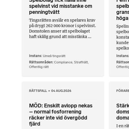
Spelbolag fick hålla inne
Fem m
spelvinst vid misstanke om
spelb
penningtvätt
gran
höga 
Tingsrätten avslår en spelares krav
på drygt 262 000 kronor i spelvinst.
Spelin
Domstolen anser att spelbolaget
spelbo
haft skälig grund att misstänka ...
konsta
kunder
spelko
Instans
Umeå tingsrätt
Instans
Rättsområden
Compliance
,
Straffrätt
,
Rättso
Offentlig rätt
Offentlig
RÄTTSFALL
04 AUG 2026
FÖRAR
MÖD: Enskilt avlopp nekas
Stärk
– normal fosforrening
doms
räcker inte vid övergödd
doma
fjärd
I en r