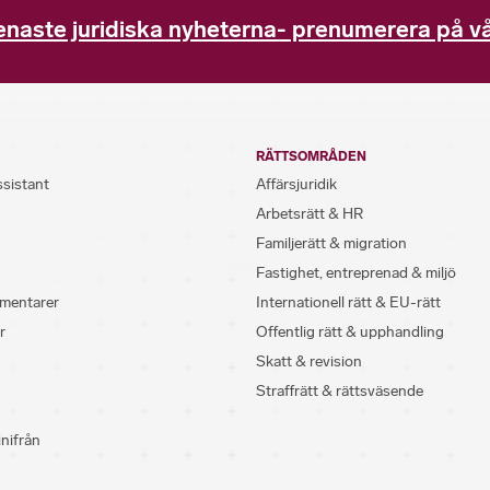
enaste juridiska nyheterna- prenumerera på vå
RÄTTSOMRÅDEN
ssistant
Affärsjuridik
Arbetsrätt & HR
Familjerätt & migration
Fastighet, entreprenad & miljö
mentarer
Internationell rätt & EU-rätt
r
Offentlig rätt & upphandling
Skatt & revision
Straffrätt & rättsväsende
inifrån