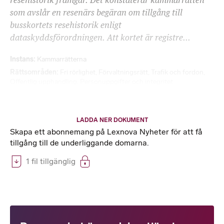
resehistorik framgår. Det konstaterar kammarrätten
som avslår en resenärs begäran om tillgång till
busskortets resehistorik enligt
dataskyddsförordningen. Att kortet är registre...
Instans
Kammarrätterna
Rättsområden
Fri rörlighet
,
Förvaltningsrätt
,
Trafik och fordon
,
Offentlig upphandling
,
Personuppgifter och integritet
LADDA NER DOKUMENT
Skapa ett abonnemang på Lexnova Nyheter för att få
tillgång till de underliggande domarna.
1 fil tillgänglig