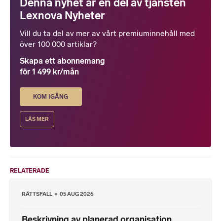
Denna nyhet är en del av tjänsten
Lexnova Nyheter
Vill du ta del av mer av vårt premiuminnehåll med
över 100 000 artiklar?
Skapa ett abonnemang
för 1 499 kr/mån
KOM IGÅNG
LÄS MER
RELATERADE
RÄTTSFALL
05 AUG 2026
Beskrivning av planerad organisation