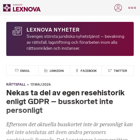
LEXNOVA NYHETER
Sveriges största juridiska nyhetstjänst – bevakning
av rättsfall, lagstiftning och förarbeten inom alla
rättsområden och instanser.
EMAIL
LINKEDIN
FACEBOOK
TWITTER
RÄTTSFALL
13 MAJ 2026
Nekas ta del av egen resehistorik
enligt GDPR – busskortet inte
personligt
Eftersom det aktuella busskortet inte är personligt kan
det inte uteslutas att även andra personers