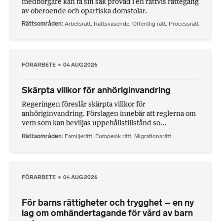
medborgare kan få sin sak prövad i en rättvis rättegång
av oberoende och opartiska domstolar.
Rättsområden
Arbetsrätt
,
Rättsväsende
,
Offentlig rätt
,
Processrätt
FÖRARBETE
04 AUG 2026
Skärpta villkor för anhöriginvandring
Regeringen föreslår skärpta villkor för
anhöriginvandring. Förslagen innebär att reglerna om
vem som kan beviljas uppehållstillstånd so...
Rättsområden
Familjerätt
,
Europeisk rätt
,
Migrationsrätt
FÖRARBETE
04 AUG 2026
För barns rättigheter och trygghet – en ny
lag om omhändertagande för vård av barn