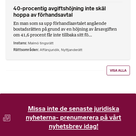
40-procentig avgiftshöjning inte skäl
hoppa av förhandsavtal
En man som sa upp förhandlaavtalet angående
bostadsrätten på grund av en höjning av årsavgiften
om 41,6 procent får inte tillbaka sitt fö...
Instans
Malmö tingsrätt
Rättsområden
Affärsjuridik
,
Nyttjanderätt
VISA ALLA
Missa inte de senaste juridiska
nyheterna- prenumerera på vårt
nyhetsbrev idag!