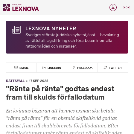
LEXNOVA NYHETER
Sveriges största juridiska nyhetstjänst – bevakning
av rättsfall, lagstiftning och förarbeten inom alla
rättsområden och instanser.
EMAIL
LINKEDIN
FACEBOOK
TWITTER
RÄTTSFALL
17 SEP 2025
"Ränta på ränta" godtas endast
fram till skulds förfallodatum
En kvinnas bägaran att hennes exman ska betala
"ränta på ränta" för en obetald skiftelikvid godtas
endast fram till skuldebrevets förfallodatum. Efter
förfallodatumet utgår ränta endast på skiftelikviden,