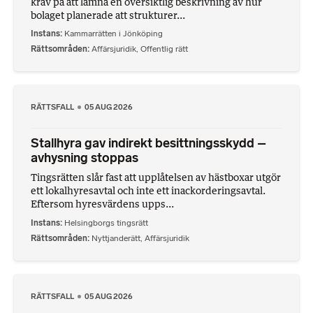
krav på att lämna en översiktlig beskrivning av hur
bolaget planerade att strukturer...
Instans
Kammarrätten i Jönköping
Rättsområden
Affärsjuridik
,
Offentlig rätt
RÄTTSFALL
05 AUG 2026
Stallhyra gav indirekt besittningsskydd –
avhysning stoppas
Tingsrätten slår fast att upplåtelsen av hästboxar utgör
ett lokalhyresavtal och inte ett inackorderingsavtal.
Eftersom hyresvärdens upps...
Instans
Helsingborgs tingsrätt
Rättsområden
Nyttjanderätt
,
Affärsjuridik
RÄTTSFALL
05 AUG 2026