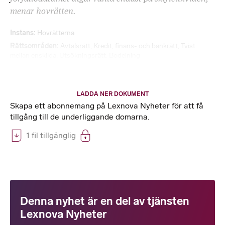
menar hovrätten.
Instans
Hovrätterna
Rättsområden
Avtalsrätt
,
Kredit, finans- och bankrätt
,
Tvist
mellan enskilda
,
Utsökningsrätt
,
Bodelning
LADDA NER DOKUMENT
Skapa ett abonnemang på Lexnova Nyheter för att få
tillgång till de underliggande domarna.
1 fil tillgänglig
Denna nyhet är en del av tjänsten
Lexnova Nyheter