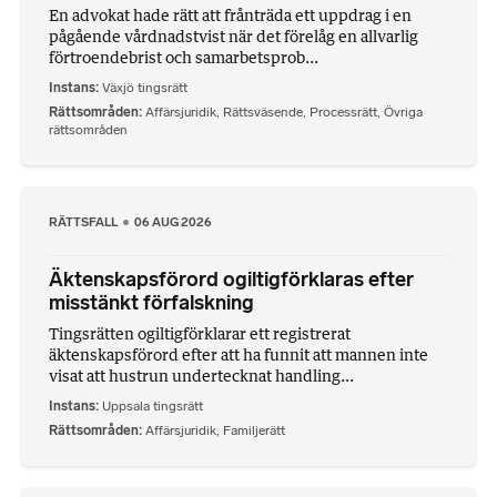
En advokat hade rätt att frånträda ett uppdrag i en
pågående vårdnadstvist när det förelåg en allvarlig
förtroendebrist och samarbetsprob...
Instans
Växjö tingsrätt
Rättsområden
Affärsjuridik
,
Rättsväsende
,
Processrätt
,
Övriga
rättsområden
RÄTTSFALL
06 AUG 2026
Äktenskapsförord ogiltigförklaras efter
misstänkt förfalskning
Tingsrätten ogiltigförklarar ett registrerat
äktenskapsförord efter att ha funnit att mannen inte
visat att hustrun undertecknat handling...
Instans
Uppsala tingsrätt
Rättsområden
Affärsjuridik
,
Familjerätt