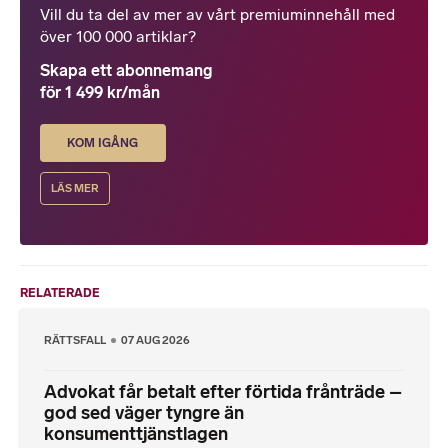
Vill du ta del av mer av vårt premiuminnehåll med
över 100 000 artiklar?
Skapa ett abonnemang
för 1 499 kr/mån
KOM IGÅNG
LÄS MER
RELATERADE
RÄTTSFALL
07 AUG 2026
Advokat får betalt efter förtida frånträde –
god sed väger tyngre än
konsumenttjänstlagen