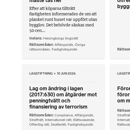
måste tas ner
om en
bygg
Efter att köparna tillträtt
fastigheten informerades de om att
planket runt huset var uppfört utan
bygglov. Det behövde sänkas med
50 cen...
Instans
Helsingborgs tingsrätt
Rättsområden
Affärsjuridik
,
Övriga
rättsområden
,
Fastighetsjuridik
Rättso
LAGSTIFTNING
10 JUN 2026
LAGSTI
Lag om ändring i lagen
Föror
(2017:630) om åtgärder mot
föror
penningtvätt och
om m
finansiering av terrorism
Rättso
Rättsområden
Compliance
,
Affärsjuridik
,
Straffrät
Straffrätt
,
Internationell rätt
,
Rättsväsende
,
Internati
Offentlig rätt
,
Skatterätt
,
Fastighetsjuridik
Rättsvä