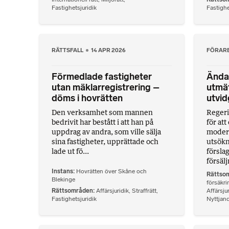
Fastighetsjuridik
Fastighe
RÄTTSFALL
14 APR 2026
FÖRAR
Förmedlade fastigheter
Ända
utan mäklarregistrering –
utmät
döms i hovrätten
utvid
Den verksamhet som mannen
Regeri
bedrivit har bestått i att han på
för att
uppdrag av andra, som ville sälja
moder
sina fastigheter, upprättade och
utsökn
lade ut fö...
försla
försälj
Instans
Hovrätten över Skåne och
Rättso
Blekinge
försäkri
Rättsområden
Affärsjuridik
,
Straffrätt
,
Affärsjur
Fastighetsjuridik
Nyttjand