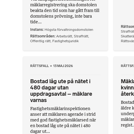
mäklarregistrering ska domstolen
beakta den tid som har gått fram till
domstolens prövning, inte bara
tide...
Rättso
Instans
Högsta förvaltningsdomstolen
Straffrät
Rättsområden
Arbetsrätt
,
Straffrätt
,
Skatterä
Offentlig rätt
,
Fastighetsjuridik
Rättsvä
RÄTTSFALL
13 MAJ 2026
RÄTTSF
Bostad låg ute på nätet i
Mäkla
480 dagar utan
kvinn
uppdragsavtal – mäklare
återk
varnas
Bostad
äldre k
Fastighetsmäklarinspektionen
underp
anser att mäklaren agerade i strid
mäklar
med god fastighetsmäklarsed när
regist..
en bostad låg ute på nätet i 480
dagar ut...