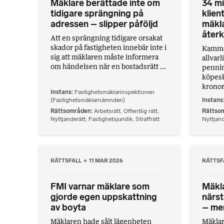
Mäklare berättade inte om
34 mi
tidigare sprängning på
klie
adressen – slipper påföljd
mäkla
återk
Att en sprängning tidigare orsakat
skador på fastigheten innebär inte i
Kammar
sig att mäklaren måste informera
allvarl
om händelsen när en bostadsrätt ...
pennin
köpesk
kronor
Instans
Fastighetsmäklarinspektionen
(Fastighetsmäklarnämnden)
Instans
Rättsområden
Arbetsrätt
,
Offentlig rätt
,
Rättso
Nyttjanderätt
,
Fastighetsjuridik
,
Straffrätt
Nyttjand
RÄTTSFALL
11 MAR 2026
RÄTTSF
FMI varnar mäklare som
Mäkl
gjorde egen uppskattning
närst
av boyta
– men
Mäklaren hade sålt lägenheten
Mäklar