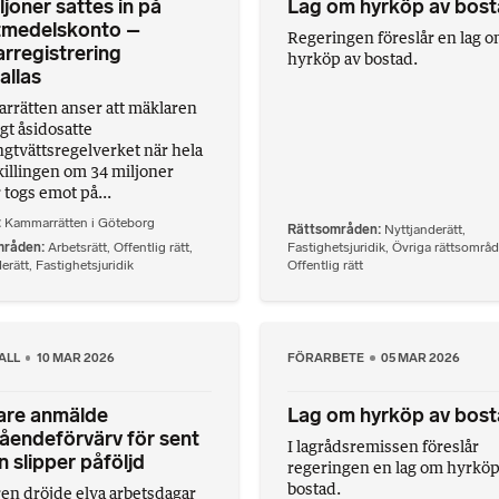
ljoner sattes in på
Lag om hyrköp av bos
ntmedelskonto –
Regeringen föreslår en lag 
rregistrering
hyrköp av bostad.
allas
rätten anser att mäklaren
igt åsidosatte
gtvättsregelverket när hela
illingen om 34 miljoner
 togs emot på...
Kammarrätten i Göteborg
Rättsområden
Nyttjanderätt
,
mråden
Arbetsrätt
,
Offentlig rätt
,
Fastighetsjuridik
,
Övriga rättsområ
erätt
,
Fastighetsjuridik
Offentlig rätt
ALL
10 MAR 2026
FÖRARBETE
05 MAR 2026
are anmälde
Lag om hyrköp av bos
åendeförvärv för sent
I lagrådsremissen föreslår
 slipper påföljd
regeringen en lag om hyrköp
bostad.
en dröjde elva arbetsdagar