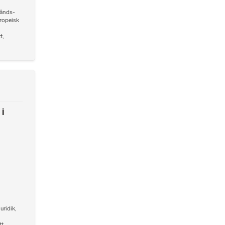
ånds-
ropeisk
tt
,
i
juridik
,
tt
,