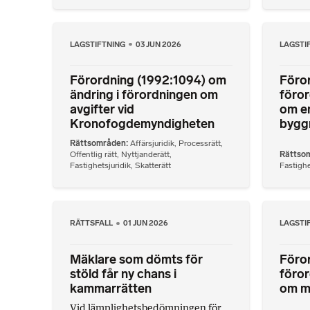
LAGSTIFTNING
03 JUN 2026
LAGSTI
Förordning (1992:1094) om
Föror
ändring i förordningen om
föro
avgifter vid
om en
Kronofogdemyndigheten
bygg
Rättsområden
Affärsjuridik
,
Processrätt
,
Offentlig rätt
,
Nyttjanderätt
,
Rättso
Fastighetsjuridik
,
Skatterätt
Fastighe
RÄTTSFALL
01 JUN 2026
LAGSTI
Mäklare som dömts för
Föror
stöld får ny chans i
föror
kammarrätten
om m
Vid lämplighetsbedömningen för