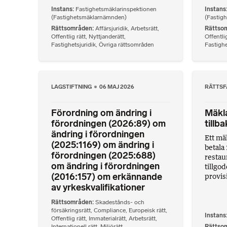
Instans
Fastighetsmäklarinspektionen
Instans
(Fastighetsmäklarnämnden)
(Fastig
Rättsområden
Affärsjuridik
,
Arbetsrätt
,
Rättso
Offentlig rätt
,
Nyttjanderätt
,
Offentlig
Fastighetsjuridik
,
Övriga rättsområden
Fastighe
LAGSTIFTNING
06 MAJ 2026
RÄTTSF
Förordning om ändring i
Mäkl
förordningen (2026:89) om
tillb
ändring i förordningen
Ett mä
(2025:1169) om ändring i
betala 
förordningen (2025:688)
restau
om ändring i förordningen
tillgo
(2016:157) om erkännande
provisi
av yrkeskvalifikationer
Rättsområden
Skadestånds- och
försäkringsrätt
,
Compliance
,
Europeisk rätt
,
Instans
Offentlig rätt
,
Immaterialrätt
,
Arbetsrätt
,
Internationell rätt
,
Miljörätt
,
Rättso