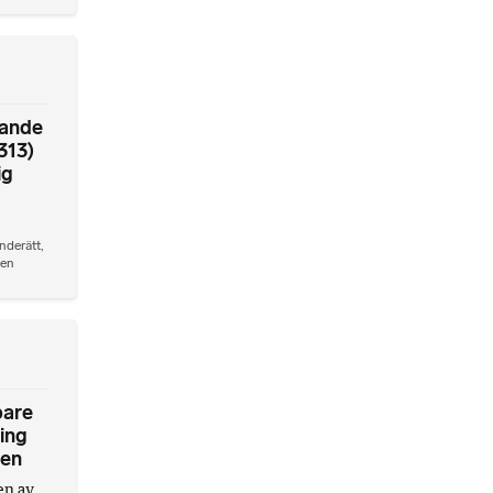
vande
313)
ig
nderätt
,
den
pare
ning
ren
en av