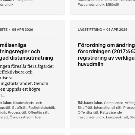
tsjuridik
Fastighetsjuridik
,
Miljörätt
BETE
08 APR 2026
LAGSTIFTNING
08 APR 2026
målsenliga
Förordning om ändring 
ningsregler och
förordningen (2017:66
gad distansutmätning
registrering av verkliga
huvudmän
ngen föreslår flera åtgärder
 effektivisera och
nisera
ingsförfarandet. Genom
gen uppnås ett högre
n...
mråden
Skadestånds- och
Rättsområden
Compliance
,
Affärs
ngsrätt
,
Straffrätt
,
Fastighetsjuridik
,
Straffrätt
,
Internationell rätt
,
Process
idik
,
Processrätt
,
Offentlig rätt
,
Offentlig rätt
,
Rättsväsende
,
erätt
,
Övriga rättsområden
Fastighetsjuridik
,
Europeisk rätt
,
Ska