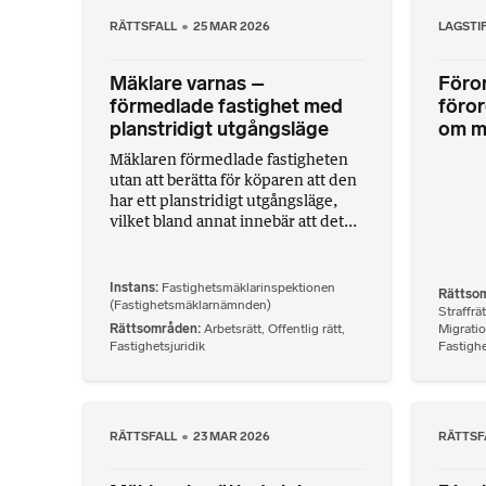
RÄTTSFALL
25 MAR 2026
LAGSTI
Mäklare varnas –
Föror
förmedlade fastighet med
föror
planstridigt utgångsläge
om m
Mäklaren förmedlade fastigheten
utan att berätta för köparen att den
har ett planstridigt utgångsläge,
vilket bland annat innebär att det...
Instans
Fastighetsmäklarinspektionen
Rättso
(Fastighetsmäklarnämnden)
Straffrät
Rättsområden
Arbetsrätt
,
Offentlig rätt
,
Migratio
Fastighetsjuridik
Fastighe
RÄTTSFALL
23 MAR 2026
RÄTTSF