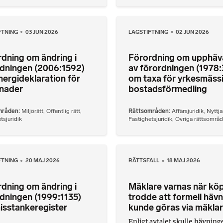
FTNING
03 JUN 2026
LAGSTIFTNING
02 JUN 2026
dning om ändring i
Förordning om upphä
rdningen (2006:1592)
av förordningen (1978:
ergideklaration för
om taxa för yrkesmäss
nader
bostadsförmedling
mråden
Miljörätt
,
Offentlig rätt
,
Rättsområden
Affärsjuridik
,
Nyttja
tsjuridik
Fastighetsjuridik
,
Övriga rättsområ
FTNING
20 MAJ 2026
RÄTTSFALL
18 MAJ 2026
dning om ändring i
Mäklare varnas när kö
dningen (1999:1135)
trodde att formell häv
isstankeregister
kunde göras via mäkla
Enligt avtalet skulle hävning