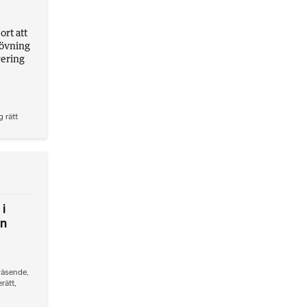
ort att
rövning
rering
g rätt
i
en
väsende
,
rätt
,