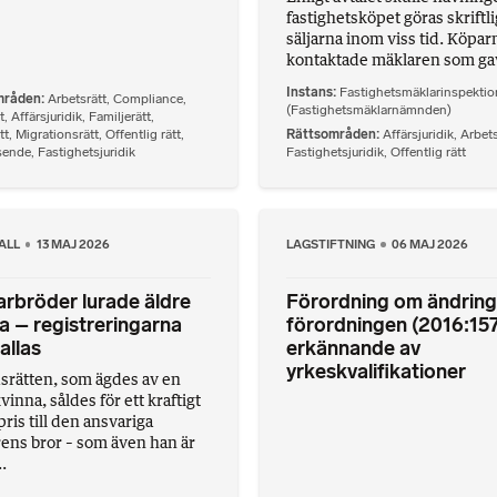
fastighetsköpet göras skriftli
säljarna inom viss tid. Köpar
kontaktade mäklaren som gav 
Instans
Fastighetsmäklarinspekti
mråden
Arbetsrätt
,
Compliance
,
(Fastighetsmäklarnämnden)
t
,
Affärsjuridik
,
Familjerätt
,
tt
,
Migrationsrätt
,
Offentlig rätt
,
Rättsområden
Affärsjuridik
,
Arbets
sende
,
Fastighetsjuridik
Fastighetsjuridik
,
Offentlig rätt
ALL
13 MAJ 2026
LAGSTIFTNING
06 MAJ 2026
rbröder lurade äldre
Förordning om ändring 
a – registreringarna
förordningen (2016:15
allas
erkännande av
yrkeskvalifikationer
srätten, som ägdes av en
vinna, såldes för ett kraftigt
ris till den ansvariga
ens bror – som även han är
.