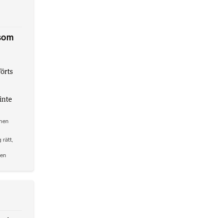
som
örts
inte
onen
 rätt
,
den