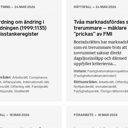
FTNING
24 MAR 2026
RÄTTSFALL
24 MAR 2026
dning om ändring i
Tvåa marknadsfördes 
dningen (1999:1135)
trerummare – mäklare
isstankeregister
”prickas” av FMI
Bostadsrätten har marknadsf
som en trerummare trots att
sovrummet saknar direkt
dagsljusinsläpp och därmed 
uppfyller kriterierna...
Instans
Fastighetsmäklarinspekti
(Fastighetsmäklarnämnden)
mråden
Arbetsrätt
,
Compliance
,
t
,
Affärsjuridik
,
Internationell rätt
,
Rättsområden
Arbetsrätt
,
Offentlig
nsrätt
,
Offentlig rätt
,
Familjerätt
,
Nyttjanderätt
,
Immaterialrätt
,
tsjuridik
,
Skatterätt
Fastighetsjuridik
,
Övriga rättsområ
ALL
18 MAR 2026
FÖRARBETE
18 MAR 2026