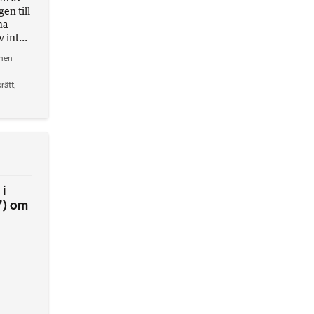
gen till
na
int...
onen
rätt
,
i
7) om