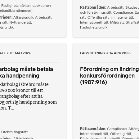
Fastighetsmäklarinspektionen
Rättsområden
Arbetsrätt
,
Skadest
hetsmäklarnämnden)
och försäkringsrätt
,
Compliance
,
Eu
mråden
Affärsjuridik
,
Arbetsrätt
,
rätt
,
Offentlig rätt
,
Immaterialrätt
,
 rätt
,
Nyttjanderätt
,
Internationell rätt
,
Miljörätt
,
Straffrä
tsjuridik
Fastighetsjuridik
ALL
05 MAJ 2026
LAGSTIFTNING
14 APR 2026
arbolag måste betala
Förordning om ändring 
aka handpenning
konkursförordningen
(1987:916)
klarbolag i Örebro måste
250 000 kronor till ett
rangbolag efter att ha
dogjort sig handpenning som
on. T...
Rättsområden
Compliance
,
Affärs
Örebro tingsrätt
Internationell rätt
,
Offentlig rätt
,
mråden
Affärsjuridik
,
Rättsväsende
,
Skatterätt
,
Processrä