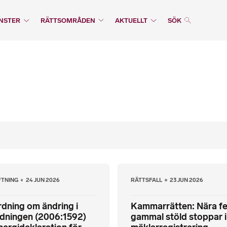
NSTER
RÄTTSOMRÅDEN
AKTUELLT
SÖK
FTNING
24 JUN 2026
RÄTTSFALL
23 JUN 2026
dning om ändring i
Kammarrätten: Nära f
rdningen (2006:1592)
gammal stöld stoppar 