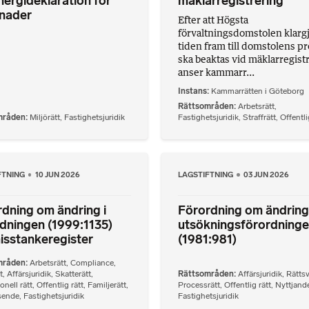
ergideklaration för
mäklarregistrering
nader
Efter att Högsta
förvaltningsdomstolen klargj
tiden fram till domstolens p
ska beaktas vid mäklarregist
anser kammarr...
Instans
Kammarrätten i Göteborg
Rättsområden
Arbetsrätt
,
mråden
Miljörätt
,
Fastighetsjuridik
Fastighetsjuridik
,
Straffrätt
,
Offentli
FTNING
10 JUN 2026
LAGSTIFTNING
03 JUN 2026
dning om ändring i
Förordning om ändring 
dningen (1999:1135)
utsökningsförordning
isstankeregister
(1981:981)
mråden
Arbetsrätt
,
Compliance
,
t
,
Affärsjuridik
,
Skatterätt
,
Rättsområden
Affärsjuridik
,
Rätts
onell rätt
,
Offentlig rätt
,
Familjerätt
,
Processrätt
,
Offentlig rätt
,
Nyttjande
sende
,
Fastighetsjuridik
Fastighetsjuridik