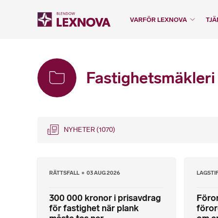
VARFÖR LEXNOVA
TJÄ
Fastighetsmäkleri
NYHETER
(1070)
RÄTTSFALL
03 AUG 2026
LAGSTI
300 000 kronor i prisavdrag
Föror
för fastighet när plank
föro