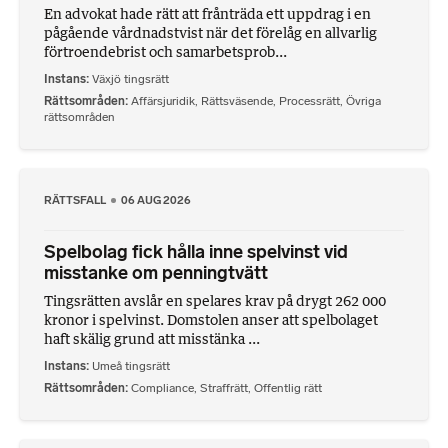
En advokat hade rätt att frånträda ett uppdrag i en
pågående vårdnadstvist när det förelåg en allvarlig
förtroendebrist och samarbetsprob...
Instans
Växjö tingsrätt
Rättsområden
Affärsjuridik
,
Rättsväsende
,
Processrätt
,
Övriga
rättsområden
RÄTTSFALL
06 AUG 2026
Spelbolag fick hålla inne spelvinst vid
misstanke om penningtvätt
Tingsrätten avslår en spelares krav på drygt 262 000
kronor i spelvinst. Domstolen anser att spelbolaget
haft skälig grund att misstänka ...
Instans
Umeå tingsrätt
Rättsområden
Compliance
,
Straffrätt
,
Offentlig rätt