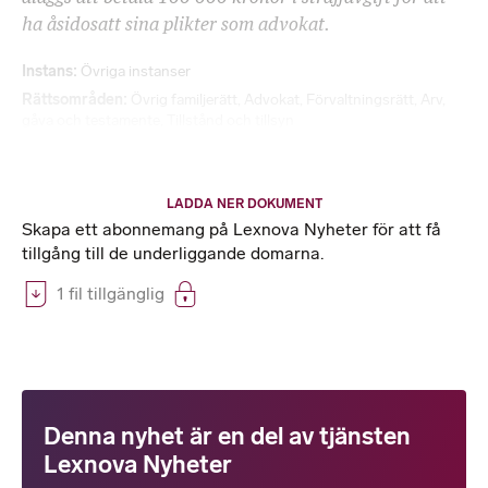
ha åsidosatt sina plikter som advokat.
Instans
Övriga instanser
Rättsområden
Övrig familjerätt
,
Advokat
,
Förvaltningsrätt
,
Arv,
gåva och testamente
,
Tillstånd och tillsyn
LADDA NER DOKUMENT
Skapa ett abonnemang på Lexnova Nyheter för att få
tillgång till de underliggande domarna.
1 fil tillgänglig
Denna nyhet är en del av tjänsten
Lexnova Nyheter