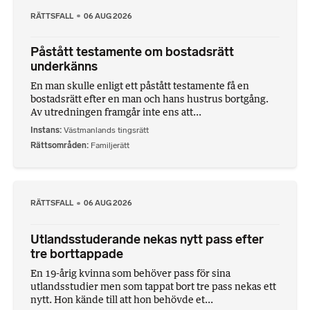
RÄTTSFALL
06 AUG 2026
Påstått testamente om bostadsrätt
underkänns
En man skulle enligt ett påstått testamente få en
bostadsrätt efter en man och hans hustrus bortgång.
Av utredningen framgår inte ens att...
Instans
Västmanlands tingsrätt
Rättsområden
Familjerätt
RÄTTSFALL
06 AUG 2026
Utlandsstuderande nekas nytt pass efter
tre borttappade
En 19-årig kvinna som behöver pass för sina
utlandsstudier men som tappat bort tre pass nekas ett
nytt. Hon kände till att hon behövde et...