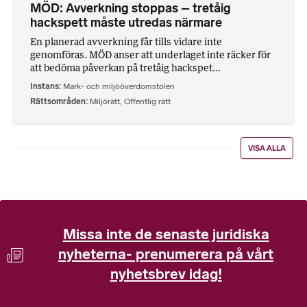
MÖD: Avverkning stoppas – tretåig
hackspett måste utredas närmare
En planerad avverkning får tills vidare inte
genomföras. MÖD anser att underlaget inte räcker för
att bedöma påverkan på tretåig hackspet...
Instans
Mark- och miljööverdomstolen
Rättsområden
Miljörätt
,
Offentlig rätt
VISA ALLA
Missa inte de senaste juridiska
nyheterna- prenumerera på vårt
nyhetsbrev idag!