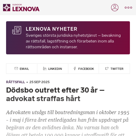
LEXNOVA NYHETER
Sveriges största juridiska nyhetstjänst – bevakning
av rättsfall, lagstiftning och förarbeten inom alla
rättsområden och instanser.
EMAIL
LINKEDIN
FACEBOOK
TWITTER
RÄTTSFALL
25 SEP 2025
Dödsbo outrett efter 30 år –
advokat straffas hårt
Advokaten utsågs till boutredningsman i oktober 1995
– i maj i förra året entledigades han från uppdraget på
begäran av den avlidnes änka. Nu varnas han och
åläggs att betala 100 000 kronor i straffavgift för att