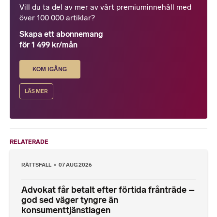
Vill du ta del av mer av vårt premiuminnehåll med
över 100 000 artiklar?
Skapa ett abonnemang
för 1 499 kr/mån
KOM IGÅNG
LÄS MER
RELATERADE
RÄTTSFALL
07 AUG 2026
Advokat får betalt efter förtida frånträde –
god sed väger tyngre än
konsumenttjänstlagen