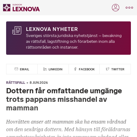
LEXNOVA NYHETER
Sveriges största juridiska nyhetstjänst – bevakning
av rättsfall, lagstiftning och förarbeten inom alla
rättsområden och instanser.
EMAIL
LINKEDIN
FACEBOOK
TWITTER
RÄTTSFALL
8 JUN 2026
Dottern får omfattande umgänge
trots pappans misshandel av
mamman
Hovrätten anser att mamman ska ha ensam vårdnad
om den sexåriga dottern. Med hänsyn till föräldrarnas