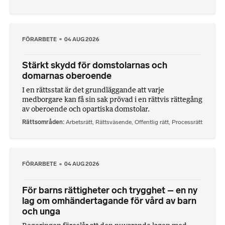
FÖRARBETE
04 AUG 2026
Stärkt skydd för domstolarnas och
domarnas oberoende
I en rättsstat är det grundläggande att varje
medborgare kan få sin sak prövad i en rättvis rättegång
av oberoende och opartiska domstolar.
Rättsområden
Arbetsrätt
,
Rättsväsende
,
Offentlig rätt
,
Processrätt
FÖRARBETE
04 AUG 2026
För barns rättigheter och trygghet – en ny
lag om omhändertagande för vård av barn
och unga