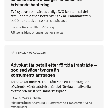
bristande hantering
Två systrar som vårdas enligt LVU får stanna i det
familjehem där de bott i över sex år. Kammarrätten
bedömer att det inte kan uteslutas ...
Instans
Kammarrätten i Göteborg
Rättsområden
Offentlig rätt
,
Familjerätt
RÄTTSFALL
07 AUG 2026
Advokat får betalt efter förtida frånträde –
god sed väger tyngre än
konsumenttjänstlagen
En advokat hade rätt att frånträda ett uppdrag i en
pågående vårdnadstvist när det förelåg en allvarlig
förtroendebrist och samarbetsprob...
Instans
Växjö tingsrätt
Rättsområden
Affärsjuridik
,
Rättsväsende
,
Processrätt
,
Övriga
rättsområden