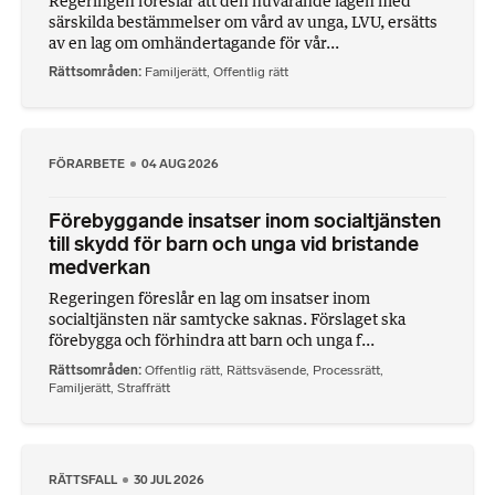
Regeringen föreslår att den nuvarande lagen med
särskilda bestämmelser om vård av unga, LVU, ersätts
av en lag om omhändertagande för vår...
Rättsområden
Familjerätt
,
Offentlig rätt
FÖRARBETE
04 AUG 2026
Förebyggande insatser inom socialtjänsten
till skydd för barn och unga vid bristande
medverkan
Regeringen föreslår en lag om insatser inom
socialtjänsten när samtycke saknas. Förslaget ska
förebygga och förhindra att barn och unga f...
Rättsområden
Offentlig rätt
,
Rättsväsende
,
Processrätt
,
Familjerätt
,
Straffrätt
RÄTTSFALL
30 JUL 2026