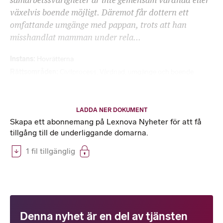
samarbetssvårigheter är inte gemensam vårdnad eller
växelvis boende möjligt. Däremot får dottern ett
omfattande umgänge med pappan, trots att han
misshandlat mamman under rela...
Instans
Hovrätterna
Rättsområden
Civilprocess
,
Vårdnad, umgänge och boende
LADDA NER DOKUMENT
Skapa ett abonnemang på Lexnova Nyheter för att få
tillgång till de underliggande domarna.
1 fil tillgänglig
Denna nyhet är en del av tjänsten