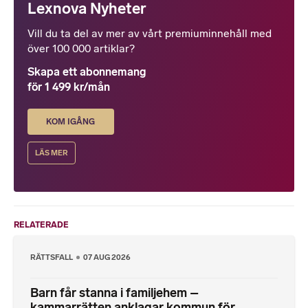
Lexnova Nyheter
Vill du ta del av mer av vårt premiuminnehåll med
över 100 000 artiklar?
Skapa ett abonnemang
för 1 499 kr/mån
KOM IGÅNG
LÄS MER
RELATERADE
RÄTTSFALL
07 AUG 2026
Barn får stanna i familjehem –
kammarrätten anklagar kommun för