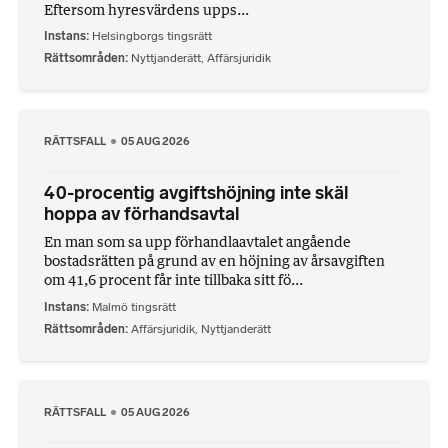
Eftersom hyresvärdens upps...
Instans
Helsingborgs tingsrätt
Rättsområden
Nyttjanderätt
,
Affärsjuridik
RÄTTSFALL
05 AUG 2026
40-procentig avgiftshöjning inte skäl
hoppa av förhandsavtal
En man som sa upp förhandlaavtalet angående
bostadsrätten på grund av en höjning av årsavgiften
om 41,6 procent får inte tillbaka sitt fö...
Instans
Malmö tingsrätt
Rättsområden
Affärsjuridik
,
Nyttjanderätt
RÄTTSFALL
05 AUG 2026