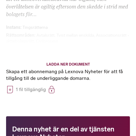
överlåtelsen är ogiltig eftersom den skedde i strid med
bolagets för...
Instans
Tingsrätterna
Rättsområden
Avtalsrätt
,
Tvist mellan enskilda
,
Associationsrätt -
aktiebolagsrätt
,
Civilprocess
LADDA NER DOKUMENT
Skapa ett abonnemang på Lexnova Nyheter för att få
tillgång till de underliggande domarna.
1 fil tillgänglig
Denna nyhet är en del av tjänsten