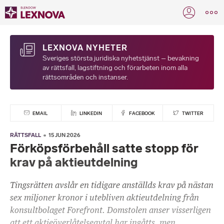
LEXNOVA NYHETER
Sveriges största juridiska nyhetstjänst – bevakning
av rättsfall, lagstiftning och förarbeten inom alla
rättsområden och instanser.
EMAIL
LINKEDIN
FACEBOOK
TWITTER
RÄTTSFALL
15 JUN 2026
Förköpsförbehåll satte stopp för
krav på aktieutdelning
Tingsrätten avslår en tidigare anställds krav på nästan
sex miljoner kronor i utebliven aktieutdelning från
konsultbolaget Forefront. Domstolen anser visserligen
att ett aktieöverlåtelseavtal har ingåtts, men