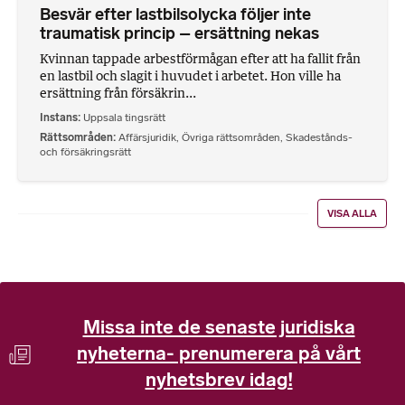
Besvär efter lastbilsolycka följer inte
traumatisk princip – ersättning nekas
Kvinnan tappade arbestförmågan efter att ha fallit från
en lastbil och slagit i huvudet i arbetet. Hon ville ha
ersättning från försäkrin...
Instans
Uppsala tingsrätt
Rättsområden
Affärsjuridik
,
Övriga rättsområden
,
Skadestånds-
och försäkringsrätt
VISA ALLA
Missa inte de senaste juridiska
nyheterna- prenumerera på vårt
nyhetsbrev idag!