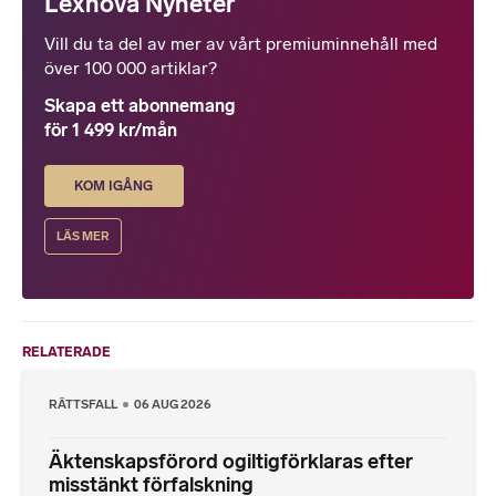
Lexnova Nyheter
Vill du ta del av mer av vårt premiuminnehåll med
över 100 000 artiklar?
Skapa ett abonnemang
för 1 499 kr/mån
KOM IGÅNG
LÄS MER
RELATERADE
RÄTTSFALL
06 AUG 2026
Äktenskapsförord ogiltigförklaras efter
misstänkt förfalskning