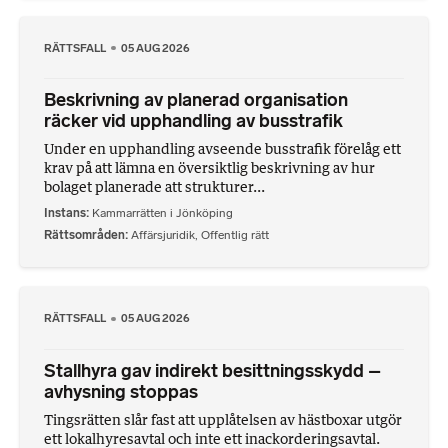
RÄTTSFALL
05 AUG 2026
Beskrivning av planerad organisation
räcker vid upphandling av busstrafik
Under en upphandling avseende busstrafik förelåg ett
krav på att lämna en översiktlig beskrivning av hur
bolaget planerade att strukturer...
Instans
Kammarrätten i Jönköping
Rättsområden
Affärsjuridik
,
Offentlig rätt
RÄTTSFALL
05 AUG 2026
Stallhyra gav indirekt besittningsskydd –
avhysning stoppas
Tingsrätten slår fast att upplåtelsen av hästboxar utgör
ett lokalhyresavtal och inte ett inackorderingsavtal.