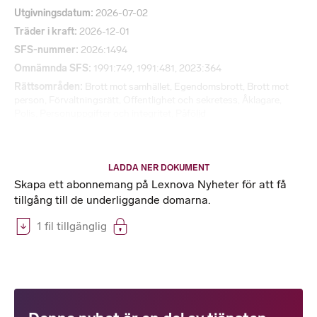
Utgivningsdatum
2026-07-02
Träder i kraft
2026-12-01
SFS-nummer
2026:1494
Omnämnda SFS
1991:749, 1991:481, 2023:364
Rättsområden
Brott mot samhället
,
Egendomsbrott
,
Brott mot
person
,
Förvaltningsrätt
,
Offentlighet och sekretess
,
Åklagare
,
Polis
,
Personuppgifter och integritet
,
Påföljd
LADDA NER DOKUMENT
Skapa ett abonnemang på Lexnova Nyheter för att få
tillgång till de underliggande domarna.
1 fil tillgänglig