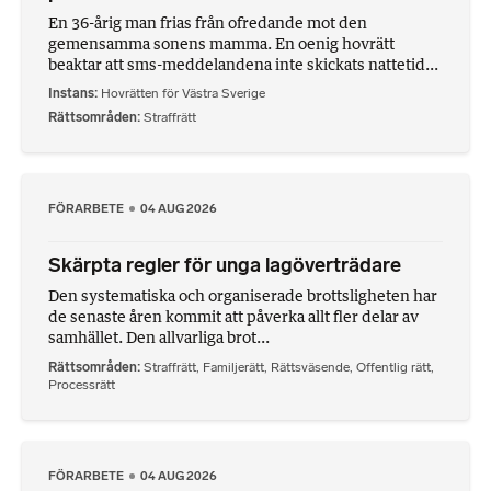
En 36-årig man frias från ofredande mot den
gemensamma sonens mamma. En oenig hovrätt
beaktar att sms-meddelandena inte skickats nattetid...
Instans
Hovrätten för Västra Sverige
Rättsområden
Straffrätt
FÖRARBETE
04 AUG 2026
Skärpta regler för unga lagöverträdare
Den systematiska och organiserade brottsligheten har
de senaste åren kommit att påverka allt fler delar av
samhället. Den allvarliga brot...
Rättsområden
Straffrätt
,
Familjerätt
,
Rättsväsende
,
Offentlig rätt
,
Processrätt
FÖRARBETE
04 AUG 2026