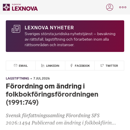
LEXNOVA NYHETER
Sveriges största juridiska nyhetstjänst – bevakning
av rättsfall, lagstiftning och förarbeten inom alla
rättsområden och instanser.
EMAIL
LINKEDIN
FACEBOOK
TWITTER
LAGSTIFTNING
7 JUL 2026
Förordning om ändring i
folkbokföringsförordningen
(1991:749)
Svensk författningssamling Förordning SFS
2026:1494 Publicerad om ändring i folkbokförin...