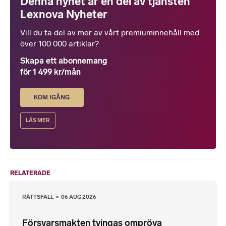
Denna nyhet är en del av tjänsten
Lexnova Nyheter
Vill du ta del av mer av vårt premiuminnehåll med
över 100 000 artiklar?
Skapa ett abonnemang
för 1 499 kr/mån
KOM IGÅNG
LÄS MER
RELATERADE
RÄTTSFALL
06 AUG 2026
Försvarsmakten tvingas ompröva