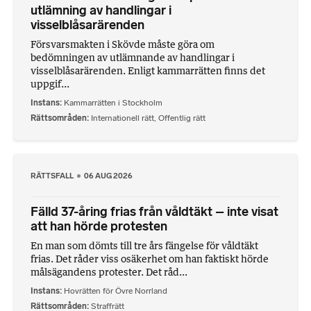
utlämning av handlingar i
visselblåsarärenden
Försvarsmakten i Skövde måste göra om
bedömningen av utlämnande av handlingar i
visselblåsarärenden. Enligt kammarrätten finns det
uppgif...
Instans
Kammarrätten i Stockholm
Rättsområden
Internationell rätt
,
Offentlig rätt
RÄTTSFALL
06 AUG 2026
Fälld 37-åring frias från våldtäkt – inte visat
att han hörde protesten
En man som dömts till tre års fängelse för våldtäkt
frias. Det råder viss osäkerhet om han faktiskt hörde
målsägandens protester. Det råd...
Instans
Hovrätten för Övre Norrland
Rättsområden
Straffrätt