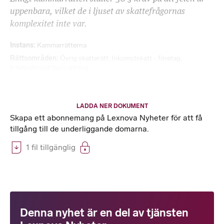
uppenbara, vilket de i ljuset av skattefrågornas
komplexitet inte var.
Instans
Kammarrätterna
Rättsområden
Övrig skatterätt
,
Inkomstskatt - företag
,
Internationell beskattning
LADDA NER DOKUMENT
Skapa ett abonnemang på Lexnova Nyheter för att få
tillgång till de underliggande domarna.
1 fil tillgänglig
Denna nyhet är en del av tjänsten