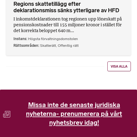
Regions skattetillägg efter
deklarationsmiss sänks ytterligare av HFD
I inkomstdeklarationen tog regionen upp löneskatt på
pensionskostnader till 155 miljoner kronor i stället för
det korrekta beloppet 640 m...
Instans
Högsta förvaltningsdomstolen
Rättsområden
Skatterätt
,
Offentlig rätt
VISA ALLA
Missa inte de senaste juridiska
nyheterna- prenumerera på vårt
nyhetsbrev idag!