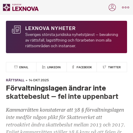
LEXNOVA NYHETER
Sveriges största juridiska nyhetstjänst – bevakning
av rättsfall, lagstiftning och förarbeten inom alla
rättsområden och instanser.
EMAIL
LINKEDIN
FACEBOOK
TWITTER
RÄTTSFALL
14 OKT 2025
Förvaltningslagen ändrar inte
skattebeslut – fel inte uppenbart
Kammarrätten konstaterar att 38 § förvaltningslagen
inte medför någon plikt för Skatteverket att
retroaktivt ändra skattebeslut mellan 2013 och 2017.
Enligt kammarrätten ställer 38 § krav på att felen är