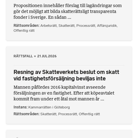
Propositionen innehåller förslag till lagändringar som
gör det möjligt att bilda skatterättsligt transparenta
fonder i Sverige. En sådan ...
Rättsområden
Arbetsrätt
,
Skatterätt
,
Processrätt
,
Affärsjuridik
,
Offentlig rätt
RÄTTSFALL
21 JUL 2026
Resning av Skatteverkets beslut om skatt
vid fastighetsförsäljning beviljas inte
Mannen påfördes 2016 kapitalvinst avseende
försäljningen av en fastighet. Efter att köpeavtalet
kommit fram under ett åtal mot mannen år ...
Instans
Kammarrätten i Göteborg
Rättsområden
Skatterätt
,
Processrätt
,
Offentlig rätt