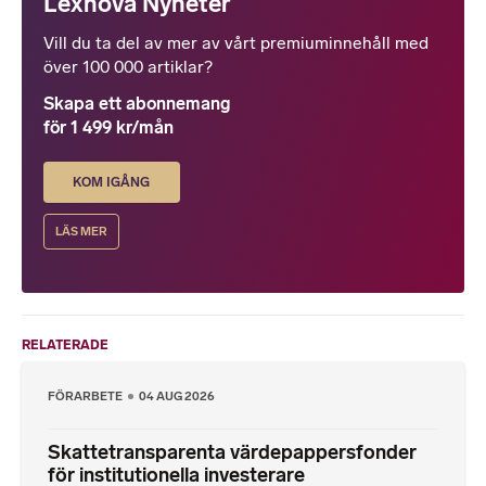
Lexnova Nyheter
Vill du ta del av mer av vårt premiuminnehåll med
över 100 000 artiklar?
Skapa ett abonnemang
för 1 499 kr/mån
KOM IGÅNG
LÄS MER
RELATERADE
FÖRARBETE
04 AUG 2026
Skattetransparenta värdepappersfonder
för institutionella investerare