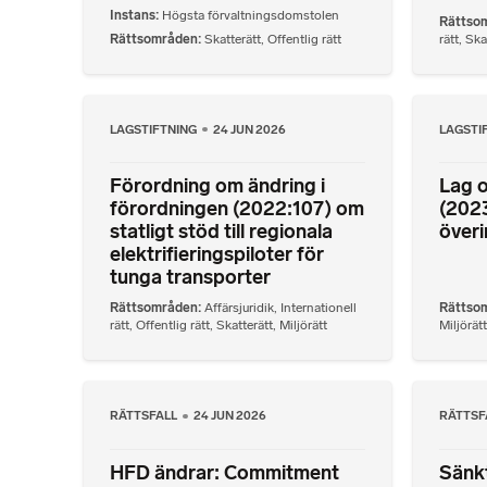
Instans
Högsta förvaltningsdomstolen
Rättso
Rättsområden
Skatterätt
,
Offentlig rätt
rätt
,
Ska
LAGSTIFTNING
24 JUN 2026
LAGSTI
Förordning om ändring i
Lag o
förordningen (2022:107) om
(2023
statligt stöd till regionala
överi
elektrifieringspiloter för
tunga transporter
Rättsområden
Affärsjuridik
,
Internationell
Rättso
rätt
,
Offentlig rätt
,
Skatterätt
,
Miljörätt
Miljörätt
RÄTTSFALL
24 JUN 2026
RÄTTSF
HFD ändrar: Commitment
Sänkt