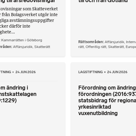
ång till årsredovisningar
till och från Gotland
ovisningar som Skatteverket
 från Bolagsverket utgör inte
ngliga avstämningsuppgifter
cker därför inte
hete...
Kammarrätten i Göteborg
Rättsområden
Affärsjuridik
,
Intern
mråden
Affärsjuridik
,
Skatterätt
rätt
,
Offentlig rätt
,
Skatterätt
,
Europe
FTNING
24 JUN 2026
LAGSTIFTNING
24 JUN 2026
m ändring i
Förordning om ändring 
mstskattelagen
förordningen (2016:93
9:1229)
statsbidrag för regiona
yrkesinriktad
vuxenutbildning