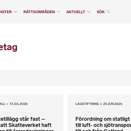
NSTER
RÄTTSOMRÅDEN
AKTUELLT
SÖK
etag
ALL
13 JUL 2026
LAGSTIFTNING
25 JUN 2026
etillägg står fast –
Förordning om statligt
 att Skatteverket haft
till luft- och sjötranspo