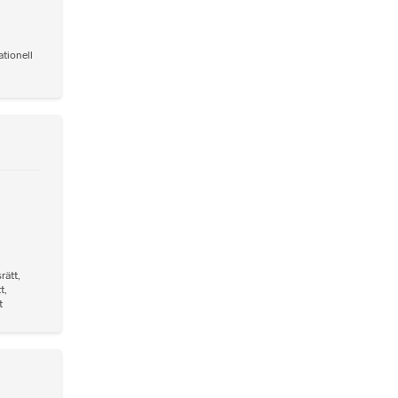
ationell
rätt
,
tt
,
t