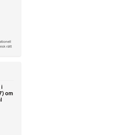
ationell
isk rätt
i
7) om
l