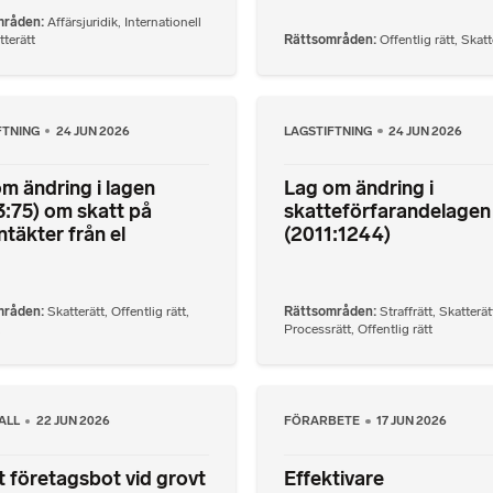
mråden
Affärsjuridik
,
Internationell
tterätt
Rättsområden
Offentlig rätt
,
Skatt
FTNING
24 JUN 2026
LAGSTIFTNING
24 JUN 2026
m ändring i lagen
Lag om ändring i
:75) om skatt på
skatteförfarandelagen
ntäkter från el
(2011:1244)
mråden
Skatterätt
,
Offentlig rätt
,
Rättsområden
Straffrätt
,
Skatterät
Processrätt
,
Offentlig rätt
ALL
22 JUN 2026
FÖRARBETE
17 JUN 2026
 företagsbot vid grovt
Effektivare