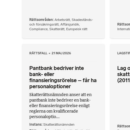
Rättsområden
Arbetsrätt
,
Skadestånds-
och försäkringsrätt
,
Affärsjuridik
,
Rättso
Compliance
,
Skatterätt
,
Europeisk rätt
Internati
RÄTTSFALL
21 MAJ 2026
LAGSTI
Pantbank bedriver inte
Lag o
bank- eller
skat
finansieringsrörelse – får ha
(2011
personaloptioner
Skatterättsnämnden anser att en
pantbank inte bedriver en bank-
eller finansieringsrörelse enligt
reglerna om kvalificerade
personaloptio...
Instans
Skatterättsnämnden
Rättso