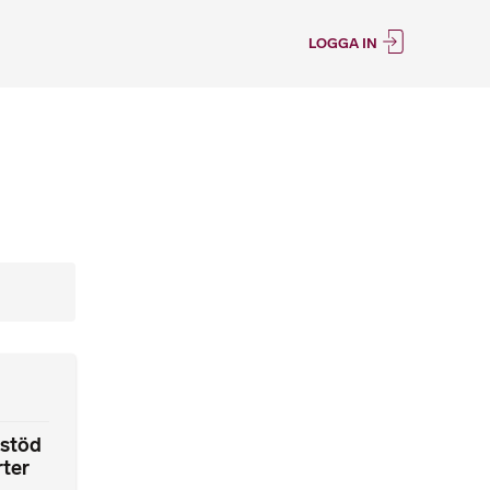
LOGGA IN
 stöd
rter