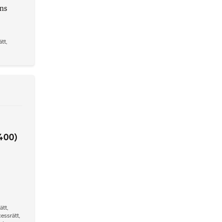
ens
ätt
,
400)
ätt
,
essrätt
,