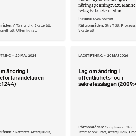
näringspenningtvätt. Mann
bolag betalade ut sina ...
Instans
Svea hovrätt
mråden
Affärsjuridik
,
Skatterätt
,
Rättsområden
Straffrätt
,
Processr
onell rätt
,
Offentlig rätt
Skatterätt
FTNING
20 MAJ 2026
LAGSTIFTNING
20 MAJ 2026
m ändring i
Lag om ändring i
teförfarandelagen
offentlighets- och
:1244)
sekretesslagen (2009:
Rättsområden
Compliance
,
Straffr
mråden
Skatterätt
,
Affärsjuridik
,
Internationell rätt
,
Affärsjuridik
,
Proc