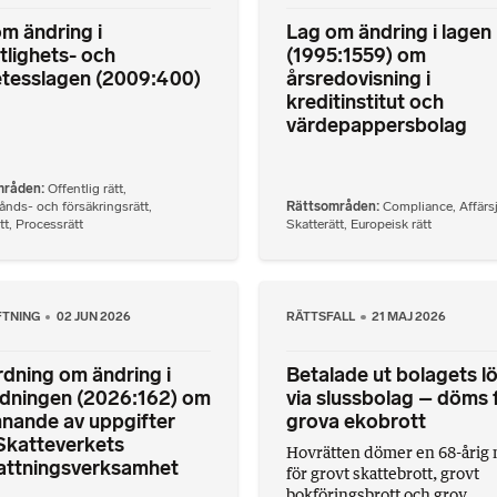
m ändring i
Lag om ändring i lagen
tlighets- och
(1995:1559) om
etesslagen (2009:400)
årsredovisning i
kreditinstitut och
värdepappersbolag
mråden
Offentlig rätt
,
nds- och försäkringsrätt
,
Rättsområden
Compliance
,
Affärs
tt
,
Processrätt
Skatterätt
,
Europeisk rätt
FTNING
02 JUN 2026
RÄTTSFALL
21 MAJ 2026
dning om ändring i
Betalade ut bolagets l
rdningen (2026:162) om
via slussbolag – döms 
nande av uppgifter
grova ekobrott
Skatteverkets
Hovrätten dömer en 68-årig
attningsverksamhet
för grovt skattebrott, grovt
bokföringsbrott och grov