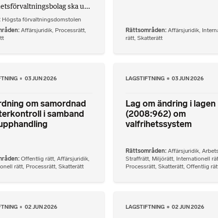
hetsförvaltningsbolag ska u...
Högsta förvaltningsdomstolen
mråden
Affärsjuridik
,
Processrätt
,
Rättsområden
Affärsjuridik
,
Intern
tt
rätt
,
Skatterätt
FTNING
03 JUN 2026
LAGSTIFTNING
03 JUN 2026
rdning om samordnad
Lag om ändring i lagen
terkontroll i samband
(2008:962) om
upphandling
valfrihetssystem
Rättsområden
Affärsjuridik
,
Arbets
mråden
Offentlig rätt
,
Affärsjuridik
,
Straffrätt
,
Miljörätt
,
Internationell rä
onell rätt
,
Processrätt
,
Skatterätt
Processrätt
,
Skatterätt
,
Offentlig rät
FTNING
02 JUN 2026
LAGSTIFTNING
02 JUN 2026