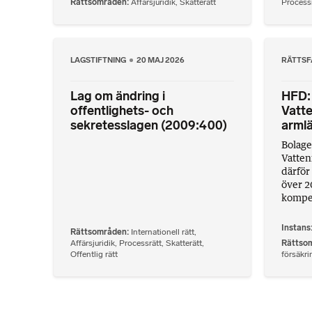
Rättsområden
Affärsjuridik
,
Skatterätt
Processr
LAGSTIFTNING
20 MAJ 2026
RÄTTSF
Lag om ändring i
HFD:
offentlighets- och
Vatte
sekretesslagen (2009:400)
arml
Bolage
Vattenf
därför
över 2
kompen
Instans
Rättsområden
Internationell rätt
,
Affärsjuridik
,
Processrätt
,
Skatterätt
,
Rättso
Offentlig rätt
försäkri