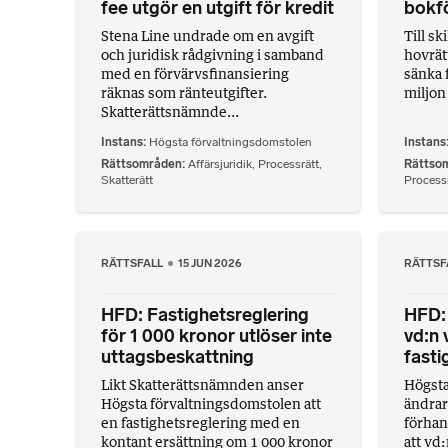
fee utgör en utgift för kredit
bokf
Stena Line undrade om en avgift
Till sk
och juridisk rådgivning i samband
hovrätt
med en förvärvsfinansiering
sänka 
räknas som ränteutgifter.
miljon 
Skatterättsnämnde...
Instans
Högsta förvaltningsdomstolen
Instans
Rättsområden
Affärsjuridik
,
Processrätt
,
Rättso
Skatterätt
Processr
RÄTTSFALL
15 JUN 2026
RÄTTSF
HFD: Fastighetsreglering
HFD: 
för 1 000 kronor utlöser inte
vd:n 
uttagsbeskattning
fasti
Likt Skatterättsnämnden anser
Högsta
Högsta förvaltningsdomstolen att
ändrar
en fastighetsreglering med en
förhan
kontant ersättning om 1 000 kronor
att vd: