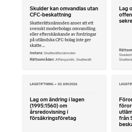
Skulder kan omvandlas utan
Lag o
CFC-beskattning
offen
sekr
Skatterättsnämnden anser att ett
svenskt moderbolags omvandling
eller efterskänkande av fordringar
på utländska CFC-bolag inte ger
skatte...
Rättso
Instans
Skatterättsnämnden
Skadestå
Rättsområden
Affärsjuridik
,
Skatterätt
Skatterä
LAGSTIFTNING
02 JUN 2026
LAGSTI
Lag om ändring i lagen
Föror
(1995:1560) om
föro
årsredovisning i
utläm
försäkringsföretag
från 
besk