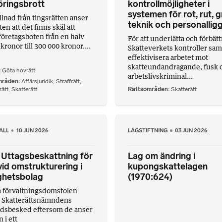
öringsbrott
kontrollmöjligheter i
systemen för rot, rut, 
illnad från tingsrätten anser
teknik och personallig
en att det finns skäl att
företagsboten från en halv
För att underlätta och förbätt
kronor till 300 000 kronor....
Skatteverkets kontroller sam
effektivisera arbetet mot
skatteundandragande, fusk 
Göta hovrätt
arbetslivskriminal...
mråden
Affärsjuridik
,
Straffrätt
,
ätt
,
Skatterätt
Rättsområden
Skatterätt
ALL
10 JUN 2026
LAGSTIFTNING
03 JUN 2026
Uttagsbeskattning för
Lag om ändring i
vid omstrukturering i
kupongskattelagen
ghetsbolag
(1970:624)
 förvaltningsdomstolen
 Skatterättsnämndens
dsbesked eftersom de anser
n i ett