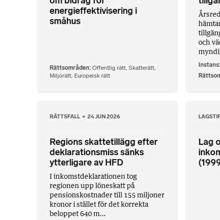
om bidrag för
tillg
energieffektivisering i
Årsred
småhus
hämtar
tillgä
och vä
myndig
Instans
Rättsområden
Offentlig rätt
,
Skatterätt
,
Miljörätt
,
Europeisk rätt
Rättso
RÄTTSFALL
24 JUN 2026
LAGSTI
Regions skattetillägg efter
Lag o
deklarationsmiss sänks
inko
ytterligare av HFD
(199
I inkomstdeklarationen tog
regionen upp löneskatt på
pensionskostnader till 155 miljoner
kronor i stället för det korrekta
beloppet 640 m...