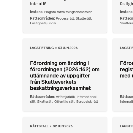
inte utlö...
fastig
Instans
Högsta förvaltningsdomstolen
Instans
Rättsområden
Processrätt
,
Skatterätt
,
Rättso
Fastighetsjuridik
Skatterä
LAGSTIFTNING
03 JUN 2026
LAGSTI
Förordning om ändring i
Föro
förordningen (2026:162) om
regis
utlämnande av uppgifter
med 
från Skatteverkets
beskattningsverksamhet
Rättsområden
Affärsjuridik
,
Internationell
Rättso
rätt
,
Skatterätt
,
Offentlig rätt
,
Europeisk rätt
Internati
RÄTTSFALL
02 JUN 2026
LAGSTI