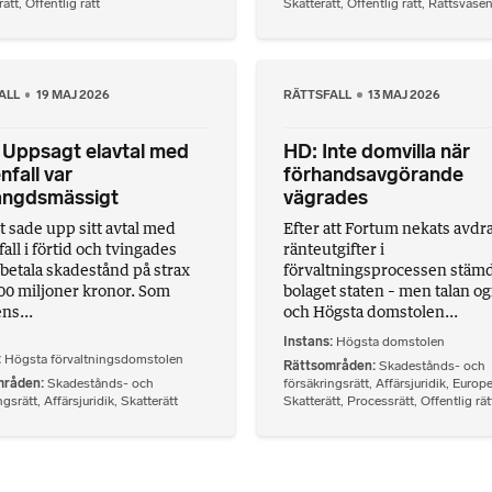
ätt
,
Offentlig rätt
Skatterätt
,
Offentlig rätt
,
Rättsväse
ALL
19 MAJ 2026
RÄTTSFALL
13 MAJ 2026
 Uppsagt elavtal med
HD: Inte domvilla när
nfall var
förhandsavgörande
ängdsmässigt
vägrades
t sade upp sitt avtal med
Efter att Fortum nekats avdra
all i förtid och tvingades
ränteutgifter i
 betala skadestånd på strax
förvaltningsprocessen stäm
00 miljoner kronor. Som
bolaget staten – men talan og
s...
och Högsta domstolen...
Instans
Högsta domstolen
Högsta förvaltningsdomstolen
Rättsområden
Skadestånds- och
mråden
Skadestånds- och
försäkringsrätt
,
Affärsjuridik
,
Europe
ngsrätt
,
Affärsjuridik
,
Skatterätt
Skatterätt
,
Processrätt
,
Offentlig rät