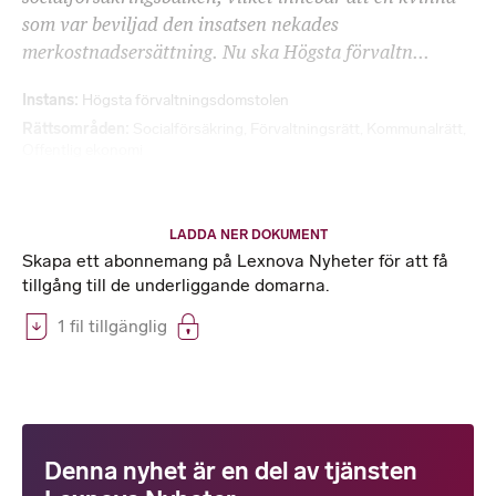
som var beviljad den insatsen nekades
merkostnadsersättning. Nu ska Högsta förvaltn...
Instans
Högsta förvaltningsdomstolen
Rättsområden
Socialförsäkring
,
Förvaltningsrätt
,
Kommunalrätt
,
Offentlig ekonomi
LADDA NER DOKUMENT
Skapa ett abonnemang på Lexnova Nyheter för att få
tillgång till de underliggande domarna.
1 fil tillgänglig
Denna nyhet är en del av tjänsten