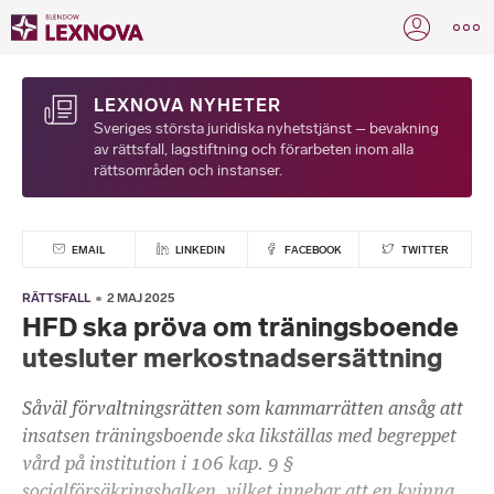
LEXNOVA NYHETER
Sveriges största juridiska nyhetstjänst – bevakning
av rättsfall, lagstiftning och förarbeten inom alla
rättsområden och instanser.
EMAIL
LINKEDIN
FACEBOOK
TWITTER
RÄTTSFALL
2 MAJ 2025
HFD ska pröva om träningsboende
utesluter merkostnadsersättning
Såväl förvaltningsrätten som kammarrätten ansåg att
insatsen träningsboende ska likställas med begreppet
vård på institution i 106 kap. 9 §
socialförsäkringsbalken, vilket innebar att en kvinna