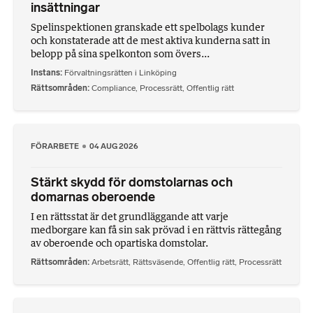
insättningar
Spelinspektionen granskade ett spelbolags kunder
och konstaterade att de mest aktiva kunderna satt in
belopp på sina spelkonton som övers...
Instans
Förvaltningsrätten i Linköping
Rättsområden
Compliance
,
Processrätt
,
Offentlig rätt
FÖRARBETE
04 AUG 2026
Stärkt skydd för domstolarnas och
domarnas oberoende
I en rättsstat är det grundläggande att varje
medborgare kan få sin sak prövad i en rättvis rättegång
av oberoende och opartiska domstolar.
Rättsområden
Arbetsrätt
,
Rättsväsende
,
Offentlig rätt
,
Processrätt