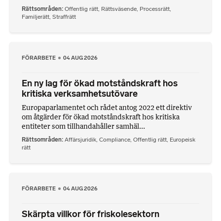
Rättsområden
Offentlig rätt
,
Rättsväsende
,
Processrätt
,
Familjerätt
,
Straffrätt
FÖRARBETE
04 AUG 2026
En ny lag för ökad motståndskraft hos
kritiska verksamhetsutövare
Europaparlamentet och rådet antog 2022 ett direktiv
om åtgärder för ökad motståndskraft hos kritiska
entiteter som tillhandahåller samhäl...
Rättsområden
Affärsjuridik
,
Compliance
,
Offentlig rätt
,
Europeisk
rätt
FÖRARBETE
04 AUG 2026
Skärpta villkor för friskolesektorn