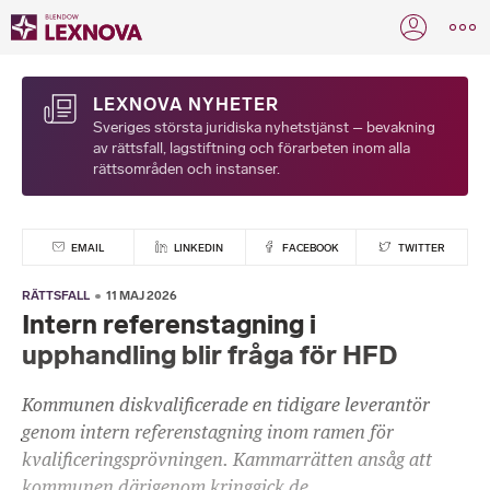
LEXNOVA NYHETER
Sveriges största juridiska nyhetstjänst – bevakning
av rättsfall, lagstiftning och förarbeten inom alla
rättsområden och instanser.
EMAIL
LINKEDIN
FACEBOOK
TWITTER
RÄTTSFALL
11 MAJ 2026
Intern referenstagning i
upphandling blir fråga för HFD
Kommunen diskvalificerade en tidigare leverantör
genom intern referenstagning inom ramen för
kvalificeringsprövningen. Kammarrätten ansåg att
kommunen därigenom kringgick de