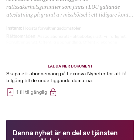
rättssäkerhetsgarantier som finns i LOU gällande
uteslutning på grund av misskötsel i ett tidigare kont...
Instans
Högsta förvaltningsdomstolen
Rättsområden
Associationsrätt - aktiebolagsrätt
,
Fri rörlighet
,
Förvaltningsrätt
,
Offentlig upphandling
,
Offentlig ekonomi
LADDA NER DOKUMENT
Skapa ett abonnemang på Lexnova Nyheter för att få
tillgång till de underliggande domarna.
1 fil tillgänglig
Denna nyhet är en del av tjänsten