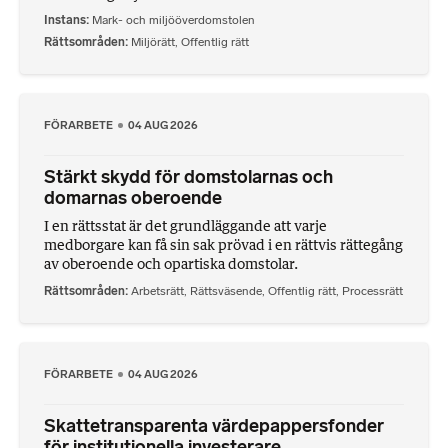
Instans
Mark- och miljööverdomstolen
Rättsområden
Miljörätt
,
Offentlig rätt
FÖRARBETE
04 AUG 2026
Stärkt skydd för domstolarnas och
domarnas oberoende
I en rättsstat är det grundläggande att varje
medborgare kan få sin sak prövad i en rättvis rättegång
av oberoende och opartiska domstolar.
Rättsområden
Arbetsrätt
,
Rättsväsende
,
Offentlig rätt
,
Processrätt
FÖRARBETE
04 AUG 2026
Skattetransparenta värdepappersfonder
för institutionella investerare