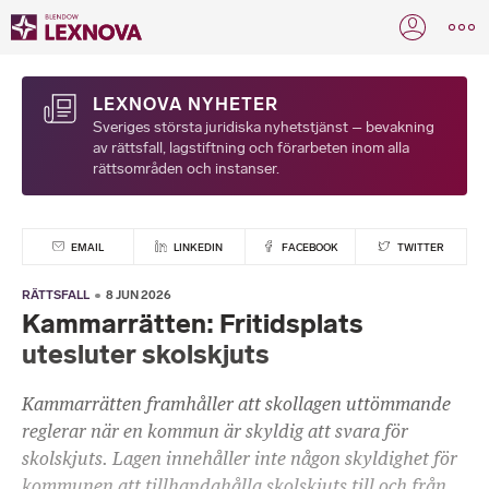
LEXNOVA NYHETER
Sveriges största juridiska nyhetstjänst – bevakning
av rättsfall, lagstiftning och förarbeten inom alla
rättsområden och instanser.
EMAIL
LINKEDIN
FACEBOOK
TWITTER
RÄTTSFALL
8 JUN 2026
Kammarrätten: Fritidsplats
utesluter skolskjuts
Kammarrätten framhåller att skollagen uttömmande
reglerar när en kommun är skyldig att svara för
skolskjuts. Lagen innehåller inte någon skyldighet för
kommunen att tillhandahålla skolskjuts till och från