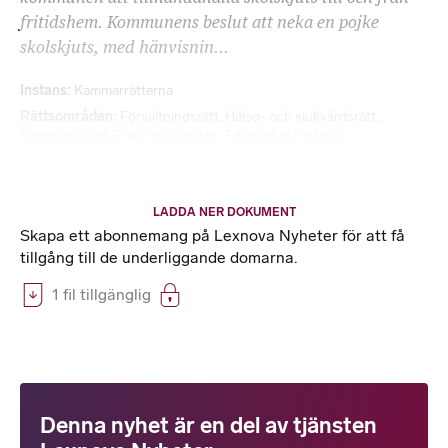
fritidshem. Kommunens beslut att neka en pojke
skolskjuts, med hänvisnin...
Instans
Kammarrätterna
Rättsområden
Förvaltningsrätt
,
Hälso- och sjukvårdsrätt
,
Kommunalrätt
,
Trafik och fordon
,
Tillstånd och tillsyn
LADDA NER DOKUMENT
Skapa ett abonnemang på Lexnova Nyheter för att få
tillgång till de underliggande domarna.
1 fil tillgänglig
Denna nyhet är en del av tjänsten