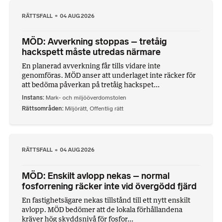
RÄTTSFALL
04 AUG 2026
MÖD: Avverkning stoppas – tretåig
hackspett måste utredas närmare
En planerad avverkning får tills vidare inte
genomföras. MÖD anser att underlaget inte räcker för
att bedöma påverkan på tretåig hackspet...
Instans
Mark- och miljööverdomstolen
Rättsområden
Miljörätt
,
Offentlig rätt
RÄTTSFALL
04 AUG 2026
MÖD: Enskilt avlopp nekas – normal
fosforrening räcker inte vid övergödd fjärd
En fastighetsägare nekas tillstånd till ett nytt enskilt
avlopp. MÖD bedömer att de lokala förhållandena
kräver hög skyddsnivå för fosfor...