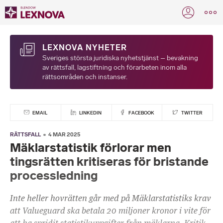
LEXNOVA NYHETER
Sveriges största juridiska nyhetstjänst – bevakning
av rättsfall, lagstiftning och förarbeten inom alla
rättsområden och instanser.
EMAIL
LINKEDIN
FACEBOOK
TWITTER
RÄTTSFALL
4 MAR 2025
Mäklarstatistik förlorar men
tingsrätten kritiseras för bristande
processledning
Inte heller hovrätten går med på Mäklarstatistiks krav
att Valueguard ska betala 20 miljoner kronor i vite för