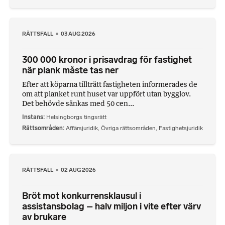
RÄTTSFALL
03 AUG 2026
300 000 kronor i prisavdrag för fastighet
när plank måste tas ner
Efter att köparna tillträtt fastigheten informerades de
om att planket runt huset var uppfört utan bygglov.
Det behövde sänkas med 50 cen...
Instans
Helsingborgs tingsrätt
Rättsområden
Affärsjuridik
,
Övriga rättsområden
,
Fastighetsjuridik
RÄTTSFALL
02 AUG 2026
Bröt mot konkurrensklausul i
assistansbolag – halv miljon i vite efter värv
av brukare