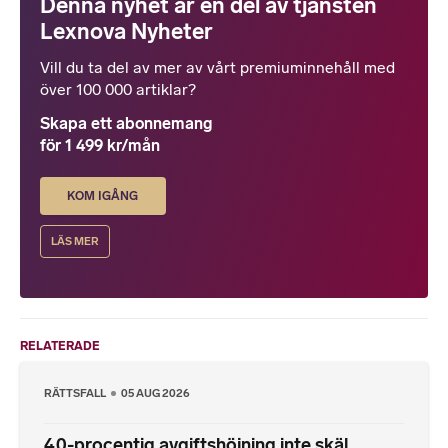
Denna nyhet är en del av tjänsten
Lexnova Nyheter
Vill du ta del av mer av vårt premiuminnehåll med
över 100 000 artiklar?
Skapa ett abonnemang
för 1 499 kr/mån
KOM IGÅNG
LÄS MER
RELATERADE
RÄTTSFALL
05 AUG 2026
40-procentig avgiftshöjning inte skäl