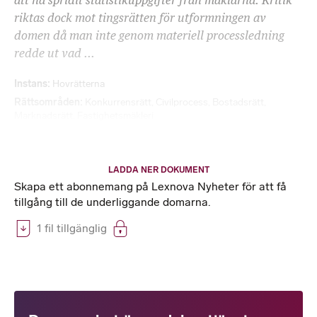
att ha spridit statistikuppgifter från mäklarna. Kritik
riktas dock mot tingsrätten för utformningen av
domen då man inte genom materiell processledning
redde ut vad ...
Instans
Hovrätterna
Rättsområden
Konkurrensrätt
,
Civilprocess
,
Bostadsrätt
,
Marknadsrätt
,
Fastighetsmäkleri
LADDA NER DOKUMENT
Skapa ett abonnemang på Lexnova Nyheter för att få
tillgång till de underliggande domarna.
1 fil tillgänglig