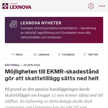
LEXNOVA NYHETER
Sveriges största juridiska nyhetstjänst – bevakning
av rättsfall, lagstiftning och förarbeten inom alla
rättsområden och instanser.
EMAIL
LINKEDIN
FACEBOOK
TWITTER
RÄTTSFALL
29 APR 2026
Möjligheten till EKMR-skadestånd
gör att skattetillägg sätts ned helt
På grund av den passiva handläggningen borde
skattetillägget om knappt 13 000 kronor sättas ned till
hälften. En halvering av detta belopp skulle dock
understiga vad klaganden kan ha rätt till som