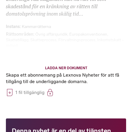
skadestånd för en kränkning av rätten till
domstolsprövning inom skälig tid...
Instans
Kammarrätterna
Rättsområden
Övrig affärsjuridik
,
Europakonventionen
,
Skattetillägg
,
Skatteprocess
,
Förvaltningsprocess
,
Inkomstskatt -
individ
LADDA NER DOKUMENT
Skapa ett abonnemang på Lexnova Nyheter för att få
tillgång till de underliggande domarna.
1 fil tillgänglig
Denna nyhet är en del av tjänsten