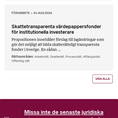
FÖRARBETE
04 AUG 2026
Skattetransparenta värdepappersfonder
för institutionella investerare
Propositionen innehåller förslag till lagändringar som
gör det möjligt att bilda skatterättsligt transparenta
fonder i Sverige. En sådan ...
Rättsområden
Arbetsrätt
,
Skatterätt
,
Processrätt
,
Affärsjuridik
,
Offentlig rätt
VISA ALLA
Missa inte de senaste juridiska