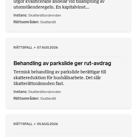
utgör kvalificerade andelar vid tillämpning av
utomståenderegeln. En kapitalvinst...
Instans
Skatterättsnämnden
Rättsområden
Skatterätt
RÄTTSFALL
07 AUG 2026
Behandling av parkslide ger rut-avdrag
Termisk behandling av parkslide berättigar till
skattereduktion för hushållsarbete. Det slår
Skatterättsnämnden fast.
Instans
Skatterättsnämnden
Rättsområden
Skatterätt
RÄTTSFALL
05 AUG 2026