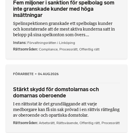
Fem miljoner i sanktion för spelbolag som
inte granskade kunder med höga
insättningar
Spelinspektionen granskade ett spelbolags kunder
och konstaterade att de mest aktiva kunderna satt in
belopp på sina spelkonton som övers...
Instans
Förvaltningsrätten i Linköping
Rättsområden
Compliance
,
Processrätt
,
Offentlig rätt
FÖRARBETE
04 AUG 2026
Stärkt skydd för domstolarnas och
domarnas oberoende
I en rättsstat är det grundläggande att varje
medborgare kan få sin sak prövad i en rättvis rättegång
av oberoende och opartiska domstolar.
Rättsområden
Arbetsrätt
,
Rättsväsende
,
Offentlig rätt
,
Processrätt