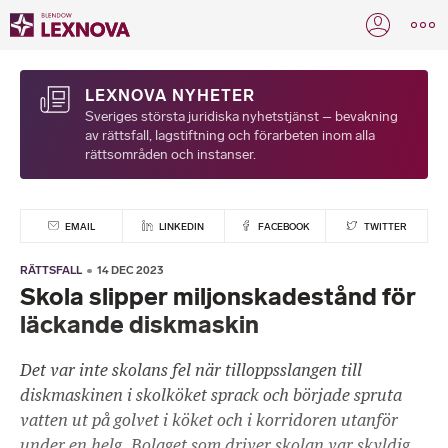
LEXNOVA NYHETER
Sveriges största juridiska nyhetstjänst – bevakning
av rättsfall, lagstiftning och förarbeten inom alla
rättsområden och instanser.
EMAIL
LINKEDIN
FACEBOOK
TWITTER
RÄTTSFALL
14 DEC 2023
Skola slipper miljonskadestånd för
läckande diskmaskin
Det var inte skolans fel när tilloppsslangen till
diskmaskinen i skolköket sprack och började spruta
vatten ut på golvet i köket och i korridoren utanför
under en helg. Bolaget som driver skolan var skyldig