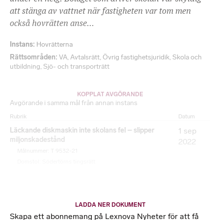
att stänga av vattnet när fastigheten var tom men
också hovrätten anse...
Instans
Hovrätterna
Rättsområden
VA
,
Avtalsrätt
,
Övrig fastighetsjuridik
,
Skola och
utbildning
,
Sjö- och transporträtt
KOPPLAT AVGÖRANDE
Avgörande i samma mål från annan instans
Rubrik
Datum
Läckande diskmaskin inte skolans fel – slipper
1 sep
miljonskadestånd
2022
Målnummer: T 9532-21
Domstol: Södertörns tingsrätt
LADDA NER DOKUMENT
Skapa ett abonnemang på Lexnova Nyheter för att få