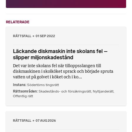
RELATERADE
RÄTTSFALL
01 SEP 2022
Läckande diskmaskin inte skolans fel –
slipper miljonskadestånd
Det var inte skolans fel när tilloppsslangen till
diskmaskinen i skolköket sprack och började spruta
vatten ut på golvet i köket och i ko...
Instans
Södertörns tingsrätt
Rättsområden
Skadestånds- och försäkringsrätt
,
Nyttjanderätt
,
Offentlig rätt
RÄTTSFALL
07 AUG 2026