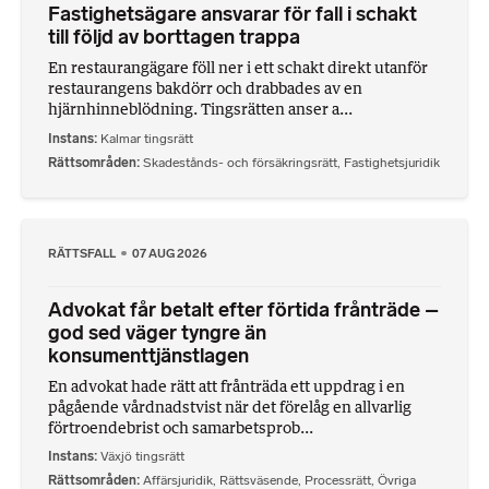
Fastighetsägare ansvarar för fall i schakt
till följd av borttagen trappa
En restaurangägare föll ner i ett schakt direkt utanför
restaurangens bakdörr och drabbades av en
hjärnhinneblödning. Tingsrätten anser a...
Instans
Kalmar tingsrätt
Rättsområden
Skadestånds- och försäkringsrätt
,
Fastighetsjuridik
RÄTTSFALL
07 AUG 2026
Advokat får betalt efter förtida frånträde –
god sed väger tyngre än
konsumenttjänstlagen
En advokat hade rätt att frånträda ett uppdrag i en
pågående vårdnadstvist när det förelåg en allvarlig
förtroendebrist och samarbetsprob...
Instans
Växjö tingsrätt
Rättsområden
Affärsjuridik
,
Rättsväsende
,
Processrätt
,
Övriga