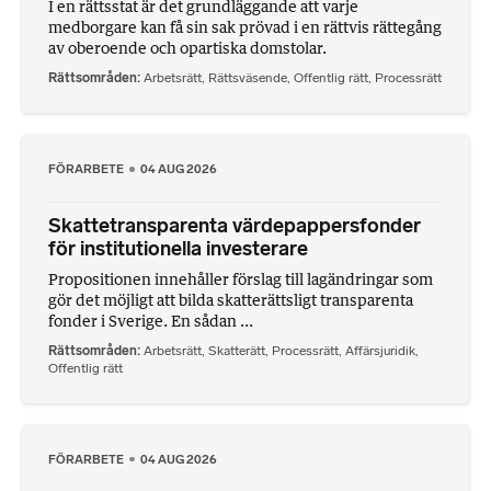
I en rättsstat är det grundläggande att varje
medborgare kan få sin sak prövad i en rättvis rättegång
av oberoende och opartiska domstolar.
Rättsområden
Arbetsrätt
,
Rättsväsende
,
Offentlig rätt
,
Processrätt
FÖRARBETE
04 AUG 2026
Skattetransparenta värdepappersfonder
för institutionella investerare
Propositionen innehåller förslag till lagändringar som
gör det möjligt att bilda skatterättsligt transparenta
fonder i Sverige. En sådan ...
Rättsområden
Arbetsrätt
,
Skatterätt
,
Processrätt
,
Affärsjuridik
,
Offentlig rätt
FÖRARBETE
04 AUG 2026