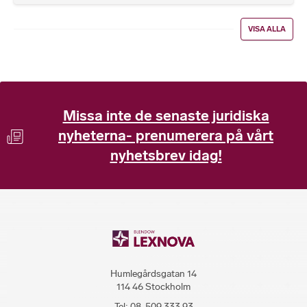
VISA ALLA
Missa inte de senaste juridiska
nyheterna- prenumerera på vårt
nyhetsbrev idag!
Humlegårdsgatan 14
114 46 Stockholm
Tel:
08-509 333 93