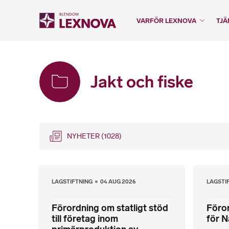
VARFÖR LEXNOVA
TJÄ
Jakt och fiske
NYHETER
(1028)
LAGSTIFTNING
04 AUG 2026
LAGSTI
Förordning om statligt stöd
Föror
till företag inom
för N