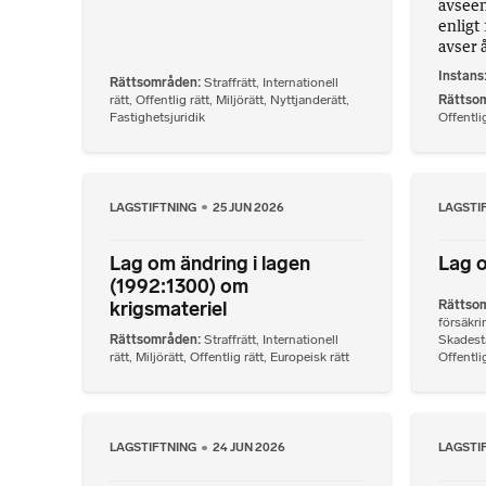
avseen
enligt
avser å
Instans
Rättsområden
Straffrätt
,
Internationell
rätt
,
Offentlig rätt
,
Miljörätt
,
Nyttjanderätt
,
Rättso
Fastighetsjuridik
Offentlig
LAGSTIFTNING
25 JUN 2026
LAGSTI
Lag om ändring i lagen
Lag o
(1992:1300) om
krigsmateriel
Rättso
försäkri
Rättsområden
Straffrätt
,
Internationell
Skadest
rätt
,
Miljörätt
,
Offentlig rätt
,
Europeisk rätt
Offentlig
LAGSTIFTNING
24 JUN 2026
LAGSTI