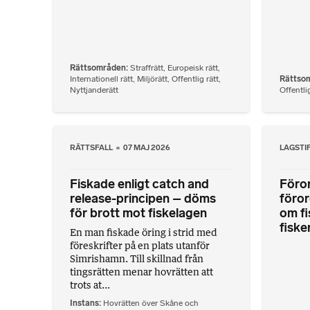
Rättsområden
Straffrätt
,
Europeisk rätt
,
Internationell rätt
,
Miljörätt
,
Offentlig rätt
,
Rättso
Nyttjanderätt
Offentlig
RÄTTSFALL
07 MAJ 2026
LAGSTI
Fiskade enligt catch and
Föror
release-principen – döms
föror
för brott mot fiskelagen
om fi
fiske
En man fiskade öring i strid med
föreskrifter på en plats utanför
Simrishamn. Till skillnad från
tingsrätten menar hovrätten att
trots at...
Instans
Hovrätten över Skåne och