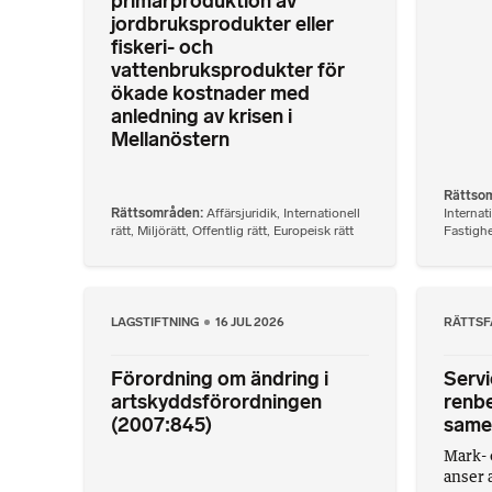
primärproduktion av
jordbruksprodukter eller
fiskeri- och
vattenbruksprodukter för
ökade kostnader med
anledning av krisen i
Mellanöstern
Rättso
Rättsområden
Affärsjuridik
,
Internationell
Internati
rätt
,
Miljörätt
,
Offentlig rätt
,
Europeisk rätt
Fastighe
LAGSTIFTNING
16 JUL 2026
RÄTTSF
Förordning om ändring i
Servi
artskyddsförordningen
renb
(2007:845)
same
Mark- 
anser 