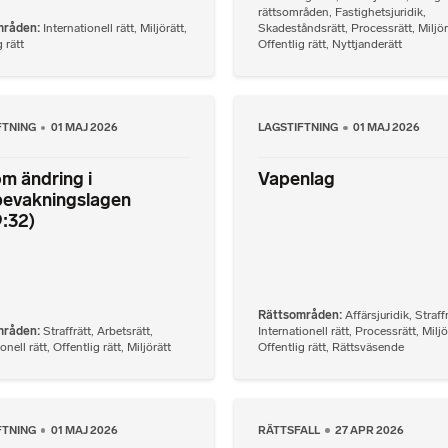
rättsområden
,
Fastighetsjuridik
,
mråden
Internationell rätt
,
Miljörätt
,
Skadeståndsrätt
,
Processrätt
,
Miljör
 rätt
Offentlig rätt
,
Nyttjanderätt
FTNING
01 MAJ 2026
LAGSTIFTNING
01 MAJ 2026
m ändring i
Vapenlag
bevakningslagen
:32)
Rättsområden
Affärsjuridik
,
Straff
mråden
Straffrätt
,
Arbetsrätt
,
Internationell rätt
,
Processrätt
,
Miljö
onell rätt
,
Offentlig rätt
,
Miljörätt
Offentlig rätt
,
Rättsväsende
FTNING
01 MAJ 2026
RÄTTSFALL
27 APR 2026