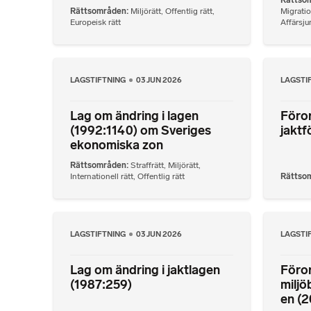
Rättsområden
Miljörätt
,
Offentlig rätt
,
Migratio
Europeisk rätt
Affärsjur
LAGSTIFTNING
03 JUN 2026
LAGSTI
Lag om ändring i lagen
Föror
(1992:1140) om Sveriges
jaktf
ekonomiska zon
Rättsområden
Straffrätt
,
Miljörätt
,
Internationell rätt
,
Offentlig rätt
Rättso
LAGSTIFTNING
03 JUN 2026
LAGSTI
Lag om ändring i jaktlagen
Föror
(1987:259)
milj
en (2