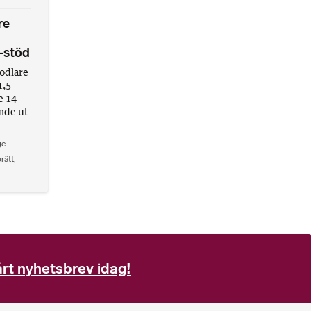
re
-stöd
odlare
1,5
e 14
mde ut
ge
örätt
,
rt nyhetsbrev idag!