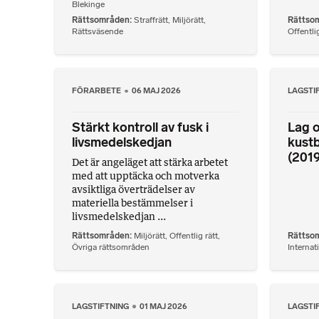
Blekinge
Rättsområden
Straffrätt
,
Miljörätt
,
Rättso
Rättsväsende
Offentlig
FÖRARBETE
06 MAJ 2026
LAGSTI
Stärkt kontroll av fusk i
Lag o
livsmedelskedjan
kust
(2019
Det är angeläget att stärka arbetet
med att upptäcka och motverka
avsiktliga överträdelser av
materiella bestämmelser i
livsmedelskedjan ...
Rättsområden
Miljörätt
,
Offentlig rätt
,
Rättso
Övriga rättsområden
Internati
LAGSTIFTNING
01 MAJ 2026
LAGSTI