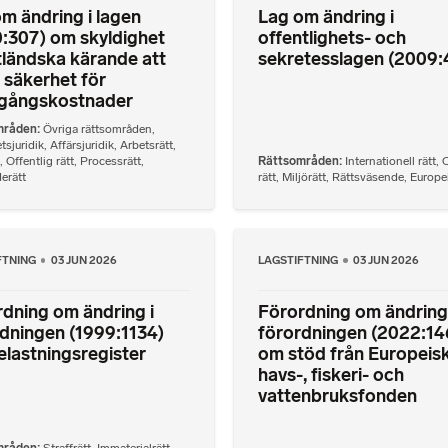
m ändring i lagen
Lag om ändring i
:307) om skyldighet
offentlighets- och
tländska kärande att
sekretesslagen (2009:
a säkerhet för
egångskostnader
mråden
Övriga rättsområden
,
tsjuridik
,
Affärsjuridik
,
Arbetsrätt
,
,
Offentlig rätt
,
Processrätt
,
Rättsområden
Internationell rätt
,
O
erätt
rätt
,
Miljörätt
,
Rättsväsende
,
Europei
FTNING
03 JUN 2026
LAGSTIFTNING
03 JUN 2026
dning om ändring i
Förordning om ändring 
dningen (1999:1134)
förordningen (2022:14
lastningsregister
om stöd från Europeis
havs-, fiskeri- och
vattenbruksfonden
mråden
Straffrätt
,
Immaterialrätt
,