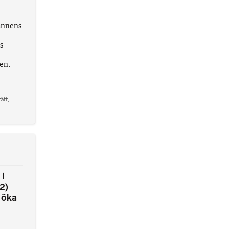
männens
s
en.
rätt
,
i
2)
t öka