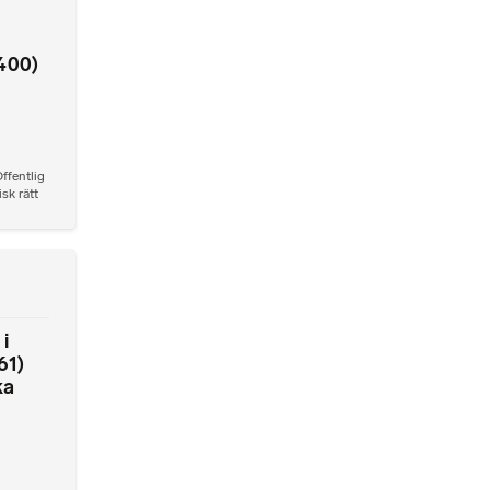
400)
ffentlig
sk rätt
i
61)
ka