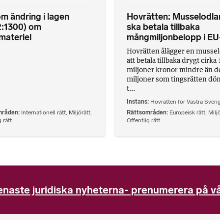
m ändring i lagen
Hovrätten: Musselodla
2:1300) om
ska betala tillbaka
materiel
mångmiljonbelopp i EU
Hovrätten ålägger en mussel
att betala tillbaka drygt cirka 
miljoner kronor mindre än d
miljoner som tingsrätten dö
t...
Instans
Hovrätten för Västra Sveri
mråden
Internationell rätt
,
Miljörätt
,
Rättsområden
Europeisk rätt
,
Milj
 rätt
Offentlig rätt
enaste juridiska nyheterna- prenumerera på vå