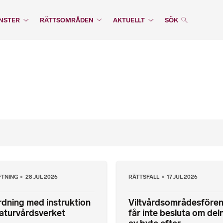
NSTER
RÄTTSOMRÅDEN
AKTUELLT
SÖK
FTNING
28 JUL 2026
RÄTTSFALL
17 JUL 2026
dning med instruktion
Viltvårdsområdesfören
aturvårdsverket
får inte besluta om del