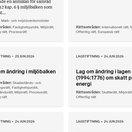
de en anmälan för samråd
 12 kap. 6 § miljöbalken som
t...
Mark- och miljööverdomstolen
mråden
Fastighetsjuridik
,
Miljörätt
,
Rättsområden
Internationell rätt
,
M
 rätt
,
Processrätt
Offentlig rätt
,
Europeisk rätt
FTNING
25 JUN 2026
LAGSTIFTNING
24 JUN 2026
m ändring i miljöbalken
Lag om ändring i lagen
(1994:1776) om skatt 
energi
mråden
Skadestånds- och
ngsrätt
,
Fastighetsjuridik
,
åndsrätt
,
Miljörätt
,
Processrätt
,
Rättsområden
Skatterätt
,
Miljörätt
 rätt
Offentlig rätt
FTNING
24 JUN 2026
LAGSTIFTNING
24 JUN 2026