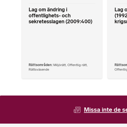
Lag om ändring i
Lag o
offentlighets- och
(199
sekretesslagen (2009:400)
krigs
Rättsområden
Miljörätt
,
Offentlig rätt
,
Rättso
Rättsväsende
Offentlig
Missa inte de s