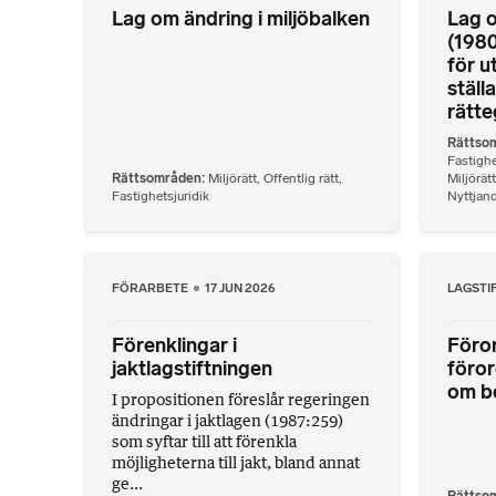
Lag om ändring i miljöbalken
Lag o
(1980
för u
ställ
rätt
Rättso
Fastighe
Rättsområden
Miljörätt
,
Offentlig rätt
,
Miljörätt
Fastighetsjuridik
Nyttjand
FÖRARBETE
17 JUN 2026
LAGSTI
Förenklingar i
Föror
jaktlagstiftningen
föror
om be
I propositionen föreslår regeringen
ändringar i jaktlagen (1987:259)
som syftar till att förenkla
möjligheterna till jakt, bland annat
ge...
Rättso