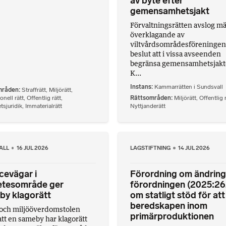
av byte efter
gemensamhetsjakt
Förvaltningsrätten avslog 
överklagande av
viltvårdsområdesföreningen
beslut att i vissa avseenden
begränsa gemensamhetsjakt
K...
Instans
Kammarrätten i Sundsvall
mråden
Straffrätt
,
Miljörätt
,
onell rätt
,
Offentlig rätt
,
Rättsområden
Miljörätt
,
Offentlig 
tsjuridik
,
Immaterialrätt
Nyttjanderätt
ALL
16 JUL 2026
LAGSTIFTNING
14 JUL 2026
cevägar i
Förordning om ändring 
etesområde ger
förordningen (2025:26
by klagorätt
om statligt stöd för at
beredskapen inom
och miljööverdomstolen
primärproduktionen
att en sameby har klagorätt