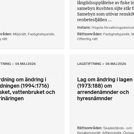
långtidsupplåtelse av fiske 
samebyn Ruvhten sijte står f
Samebyn som utövar rensköt
renbetesfjällen ...
Instans
Högsta förvaltningsdomst
mråden
Miljörätt
,
Fastighetsjuridik
,
Rättsområden
Fastighetsjuridik
,
M
 rätt
Offentlig rätt
FTNING
06 MAJ 2026
LAGSTIFTNING
06 MAJ 2026
dning om ändring i
Lag om ändring i lagen
dningen (1994:1716)
(1973:188) om
sket, vattenbruket och
arrendenämnder och
rinäringen
hyresnämnder
Rättsområden
Skadestånds- och
försäkringsrätt
,
Affärsjuridik
,
Övriga