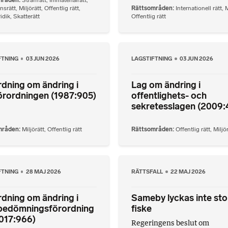
nsrätt
,
Miljörätt
,
Offentlig rätt
,
Rättsområden
Internationell rätt
,
M
idik
,
Skatterätt
Offentlig rätt
FTNING
03 JUN 2026
LAGSTIFTNING
03 JUN 2026
dning om ändring i
Lag om ändring i
örordningen (1987:905)
offentlighets- och
sekretesslagen (2009:
mråden
Miljörätt
,
Offentlig rätt
Rättsområden
Offentlig rätt
,
Miljö
FTNING
28 MAJ 2026
RÄTTSFALL
22 MAJ 2026
dning om ändring i
Sameby lyckas inte st
öbedömningsförordning
fiske
017:966)
Regeringens beslut om