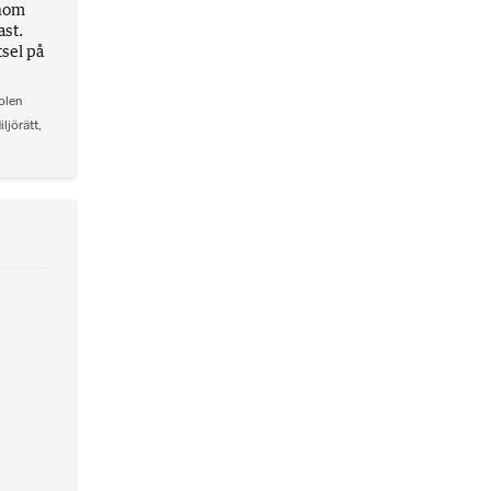
inom
ast.
sel på
olen
iljörätt
,