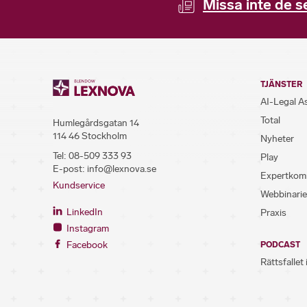
Missa inte de s
TJÄNSTER
AI-Legal A
Total
Humlegårdsgatan 14
114 46 Stockholm
Nyheter
Tel:
08-509 333 93
Play
E-post:
info@lexnova.se
Expertkom
Kundservice
Webbinarie
LinkedIn
Praxis
Instagram
Facebook
PODCAST
Rättsfallet 