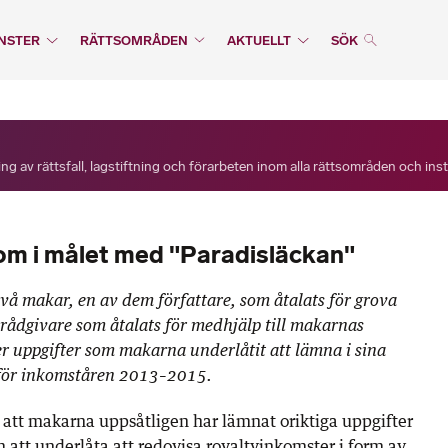
NSTER
RÄTTSOMRÅDEN
AKTUELLT
SÖK
ng av rättsfall, lagstiftning och förarbeten inom alla rättsområden och ins
om i målet med "Paradisläckan"
två makar, en av dem författare, som åtalats för grova
 rådgivare som åtalats för medhjälp till makarnas
er uppgifter som makarna underlåtit att lämna i sina
för inkomståren 2013–2015.
 att makarna uppsåtligen har lämnat oriktiga uppgifter
m att underlåta att redovisa royaltyinkomster i form av