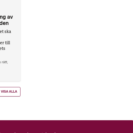
ng av
nden
et ska
 till
ets
 rätt
,
VISA ALLA