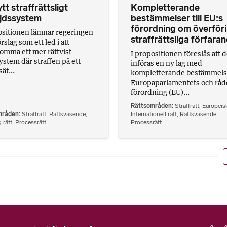
tt straffrättsligt
Kompletterande
ljdssystem
bestämmelser till EU:s
förordning om överföri
ositionen lämnar regeringen
straffrättsliga förfara
örslag som ett led i att
omma ett mer rättvist
I propositionen föreslås att d
ystem där straffen på ett
införas en ny lag med
sät...
kompletterande bestämmelser
Europaparlamentets och råd
förordning (EU)...
Rättsområden
Straffrätt
,
Europeisk
mråden
Straffrätt
,
Rättsväsende
,
Internationell rätt
,
Rättsväsende
,
 rätt
,
Processrätt
Processrätt