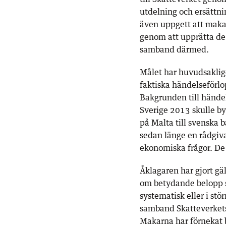
utdelning och ersättni
även uppgett att makar
genom att upprätta de
samband därmed.
Målet har huvudsaklig
faktiska händelseförlop
Bakgrunden till händel
Sverige 2013 skulle by
på Malta till svenska
sedan länge en rådgiva
ekonomiska frågor. De 
Åklagaren har gjort gäl
om betydande belopp s
systematisk eller i stö
samband Skatteverkets
Makarna har förnekat br