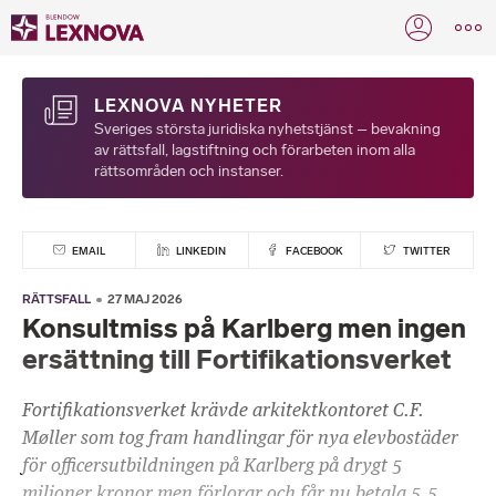
LEXNOVA NYHETER
Sveriges största juridiska nyhetstjänst – bevakning
av rättsfall, lagstiftning och förarbeten inom alla
rättsområden och instanser.
EMAIL
LINKEDIN
FACEBOOK
TWITTER
RÄTTSFALL
27 MAJ 2026
Konsultmiss på Karlberg men ingen
ersättning till Fortifikationsverket
Fortifikationsverket krävde arkitektkontoret C.F.
Møller som tog fram handlingar för nya elevbostäder
för officersutbildningen på Karlberg på drygt 5
miljoner kronor men förlorar och får nu betala 5,5