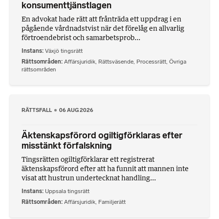
konsumenttjänstlagen
En advokat hade rätt att frånträda ett uppdrag i en
pågående vårdnadstvist när det förelåg en allvarlig
förtroendebrist och samarbetsprob...
Instans
Växjö tingsrätt
Rättsområden
Affärsjuridik
,
Rättsväsende
,
Processrätt
,
Övriga
rättsområden
RÄTTSFALL
06 AUG 2026
Äktenskapsförord ogiltigförklaras efter
misstänkt förfalskning
Tingsrätten ogiltigförklarar ett registrerat
äktenskapsförord efter att ha funnit att mannen inte
visat att hustrun undertecknat handling...
Instans
Uppsala tingsrätt
Rättsområden
Affärsjuridik
,
Familjerätt