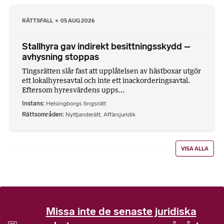
RÄTTSFALL
05 AUG 2026
Stallhyra gav indirekt besittningsskydd –
avhysning stoppas
Tingsrätten slår fast att upplåtelsen av hästboxar utgör
ett lokalhyresavtal och inte ett inackorderingsavtal.
Eftersom hyresvärdens upps...
Instans
Helsingborgs tingsrätt
Rättsområden
Nyttjanderätt
,
Affärsjuridik
VISA ALLA
Missa inte de senaste juridiska