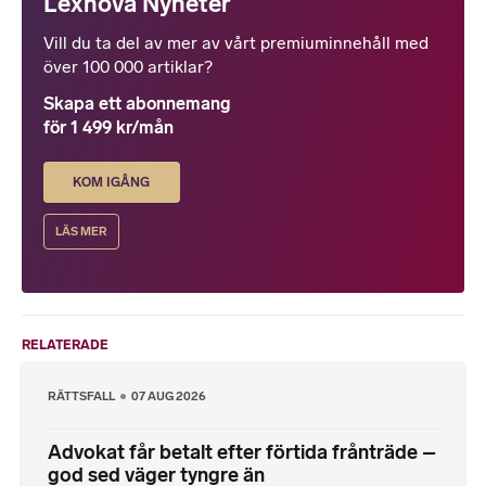
Lexnova Nyheter
Vill du ta del av mer av vårt premiuminnehåll med
över 100 000 artiklar?
Skapa ett abonnemang
för 1 499 kr/mån
KOM IGÅNG
LÄS MER
RELATERADE
RÄTTSFALL
07 AUG 2026
Advokat får betalt efter förtida frånträde –
god sed väger tyngre än