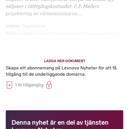
miljoner i rättegångskostnader. C.F. Møllers
projektering av värmestammarna ...
Instans
Tingsrätterna
Rättsområden
Avtalsrätt
,
Entreprenadrätt
,
Försvar, konflikt och
terrorism
,
Köprätt
,
Skola och utbildning
LADDA NER DOKUMENT
Skapa ett abonnemang på Lexnova Nyheter för att få
tillgång till de underliggande domarna.
1 fil tillgänglig
Denna nyhet är en del av tjänsten