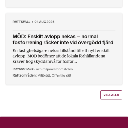
RÄTTSFALL
04 AUG 2026
MÖD: Enskilt avlopp nekas – normal
fosforrening räcker inte vid övergödd fjärd
En fastighetsägare nekas tillstånd till ett nytt enskilt
avlopp. MÖD bedömer att de lokala förhållandena
kräver hög skyddsnivå för fosfor...
Instans
Mark- och miljööverdomstolen
Rättsområden
Miljörätt
,
Offentlig rätt
VISA ALLA