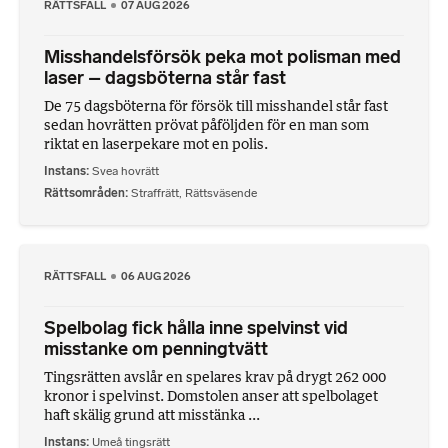
RÄTTSFALL
07 AUG 2026
Misshandelsförsök peka mot polisman med
laser – dagsböterna står fast
De 75 dagsböterna för försök till misshandel står fast
sedan hovrätten prövat påföljden för en man som
riktat en laserpekare mot en polis.
Instans
Svea hovrätt
Rättsområden
Straffrätt
,
Rättsväsende
RÄTTSFALL
06 AUG 2026
Spelbolag fick hålla inne spelvinst vid
misstanke om penningtvätt
Tingsrätten avslår en spelares krav på drygt 262 000
kronor i spelvinst. Domstolen anser att spelbolaget
haft skälig grund att misstänka ...
Instans
Umeå tingsrätt