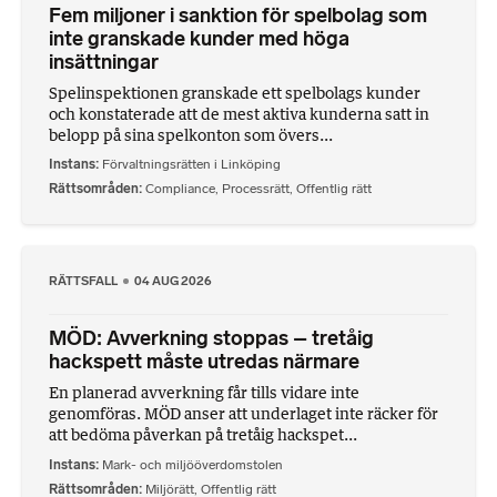
Fem miljoner i sanktion för spelbolag som
inte granskade kunder med höga
insättningar
Spelinspektionen granskade ett spelbolags kunder
och konstaterade att de mest aktiva kunderna satt in
belopp på sina spelkonton som övers...
Instans
Förvaltningsrätten i Linköping
Rättsområden
Compliance
,
Processrätt
,
Offentlig rätt
RÄTTSFALL
04 AUG 2026
MÖD: Avverkning stoppas – tretåig
hackspett måste utredas närmare
En planerad avverkning får tills vidare inte
genomföras. MÖD anser att underlaget inte räcker för
att bedöma påverkan på tretåig hackspet...
Instans
Mark- och miljööverdomstolen
Rättsområden
Miljörätt
,
Offentlig rätt