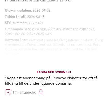
Publicerad brottsbekämpande verks...
Utgivningsdatum
2026-07-02
Träder i kraft
2026-08-18
SFS-nummer
2026:1491
Omnämnda SFS
2007:980, 2007:979, 2018:1177, 2018:1693,
2019:1182, 2019:547, 2025:1469
Rättsområden
Brott mot samhället
,
Övrig internationell rätt
,
Övrig
migrationsrätt
,
Förvaltningsrätt
,
Offentlighet och sekretess
,
Polis
,
Ordning och säkerhet
,
Personuppgifter och integritet
,
Tillstånd
och tillsyn
LADDA NER DOKUMENT
Skapa ett abonnemang på Lexnova Nyheter för att få
tillgång till de underliggande domarna.
1 fil tillgänglig