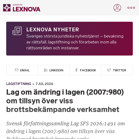
LEXNOVA NYHETER
Sveriges största juridiska nyhetstjänst – bevakning
av rättsfall, lagstiftning och förarbeten inom alla
rättsområden och instanser.
EMAIL
LINKEDIN
FACEBOOK
TWITTER
LAGSTIFTNING
7 JUL 2026
Lag om ändring i lagen (2007:980)
om tillsyn över viss
brottsbekämpande verksamhet
Svensk författningssamling Lag SFS 2026:1491 om
ändring i lagen (2007:980) om tillsyn över viss