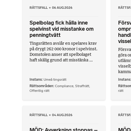
RÄTTSFALL
06 AUG 2026
RÄTTSF
Spelbolag fick hålla inne
Förs
spelvinst vid misstanke om
ompr
penningtvätt
handl
visse
Tingsrätten avslår en spelares krav
på drygt 262 000 kronor i spelvinst.
Försva
Domstolen anser att spelbolaget
göra 
haft skälig grund att misstänka ...
utlämn
vissel
kammar
Instans
Umeå tingsrätt
Instans
Rättsområden
Compliance
,
Straffrätt
,
Rättso
Offentlig rätt
rätt
RÄTTSFALL
04 AUG 2026
RÄTTSF
MÖD: Avverkning stoppas –
MÖD: 