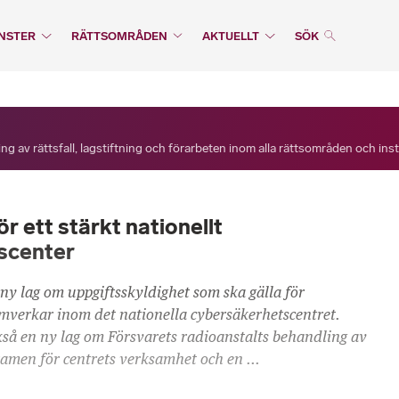
NSTER
RÄTTSOMRÅDEN
AKTUELLT
SÖK
ng av rättsfall, lagstiftning och förarbeten inom alla rättsområden och ins
r ett stärkt nationellt
scenter
ny lag om uppgiftsskyldighet som ska gälla för
verkar inom det nationella cybersäkerhetscentret.
kså en ny lag om Försvarets radioanstalts behandling av
amen för centrets verksamhet och en ...