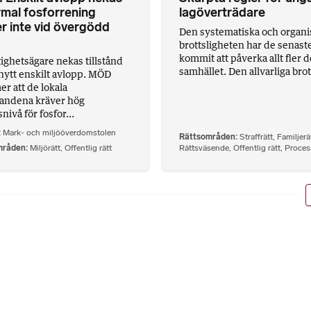
mal fosforrening
lagöverträdare
r inte vid övergödd
Den systematiska och organ
brottsligheten har de senast
kommit att påverka allt fler d
tighetsägare nekas tillstånd
samhället. Den allvarliga brot.
t nytt enskilt avlopp. MÖD
r att de lokala
landena kräver hög
ivå för fosfor...
Mark- och miljööverdomstolen
Rättsområden
Straffrätt
,
Familjerä
mråden
Miljörätt
,
Offentlig rätt
Rättsväsende
,
Offentlig rätt
,
Proces