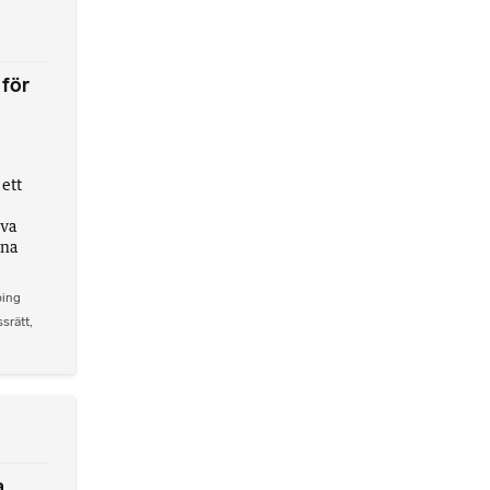
 för
ett
iva
ina
ping
srätt
,
a