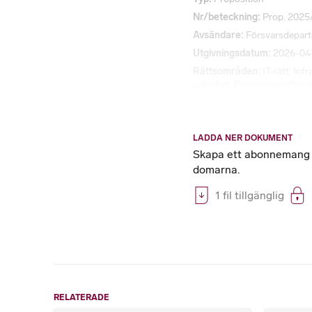
Nr/beteckning
Prop. 2025
Avsändare
Försvarsdepar
Utgivningsdatum
2026-04
Rättsområden
IT-rätt
,
Infr
säkerhet
,
Personuppgifter oc
LADDA NER DOKUMENT
Skapa ett abonnemang på
domarna.
1 fil tillgänglig
RELATERADE