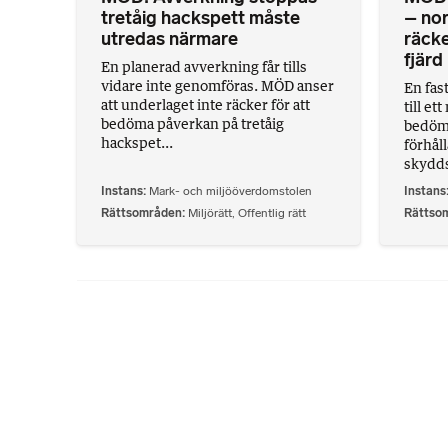
tretåig hackspett måste
– nor
utredas närmare
räcke
fjärd
En planerad avverkning får tills
vidare inte genomföras. MÖD anser
En fas
att underlaget inte räcker för att
till et
bedöma påverkan på tretåig
bedöme
hackspet...
förhål
skyddsn
Instans
Mark- och miljööverdomstolen
Instans
Rättsområden
Miljörätt
,
Offentlig rätt
Rättso