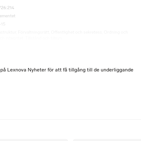
/26:214
tementet
-15
astruktur
,
Förvaltningsrätt
,
Offentlighet och sekretess
,
Ordning och
h integritet
,
Tillstånd och tillsyn
 Lexnova Nyheter för att få tillgång till de underliggande