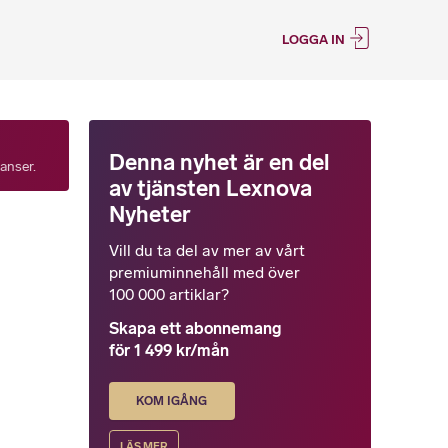
LOGGA IN
Denna nyhet är en del
tanser.
av tjänsten Lexnova
Nyheter
Vill du ta del av mer av vårt
premiuminnehåll med över
100 000 artiklar?
Skapa ett abonnemang
för 1 499 kr/mån
KOM IGÅNG
LÄS MER