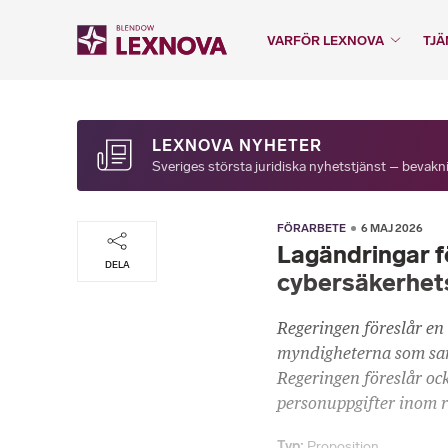
VARFÖR LEXNOVA
TJÄ
LEXNOVA NYHETER
Sveriges största juridiska nyhetstjänst – bevakni
FÖRARBETE
6 MAJ 2026
Lagändringar fö
DELA
cybersäkerhet
Regeringen föreslår en 
myndigheterna som sam
Regeringen föreslår oc
personuppgifter inom r
Typ
Proposition