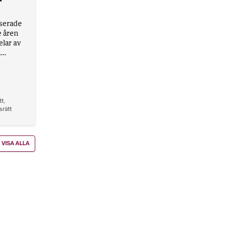
iserade
e åren
elar av
..
tt
,
srätt
VISA ALLA