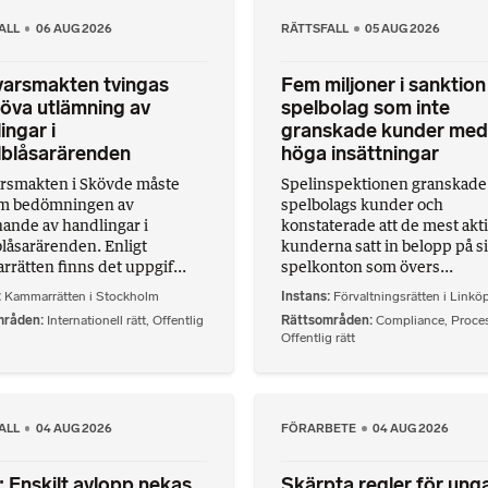
ALL
06 AUG 2026
RÄTTSFALL
05 AUG 2026
varsmakten tvingas
Fem miljoner i sanktion
öva utlämning av
spelbolag som inte
ingar i
granskade kunder med
lblåsarärenden
höga insättningar
rsmakten i Skövde måste
Spelinspektionen granskade 
om bedömningen av
spelbolags kunder och
ande av handlingar i
konstaterade att de mest akt
blåsarärenden. Enligt
kunderna satt in belopp på s
rätten finns det uppgif...
spelkonton som övers...
Kammarrätten i Stockholm
Instans
Förvaltningsrätten i Linkö
mråden
Internationell rätt
,
Offentlig
Rättsområden
Compliance
,
Proces
Offentlig rätt
ALL
04 AUG 2026
FÖRARBETE
04 AUG 2026
Enskilt avlopp nekas
Skärpta regler för ung