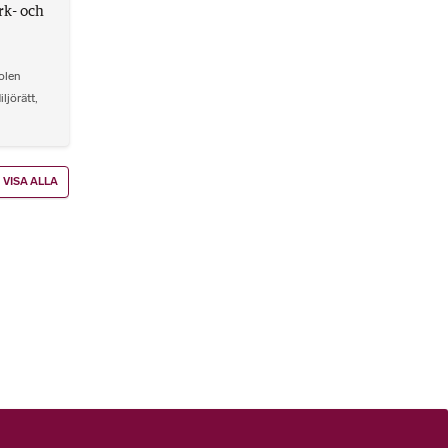
rk- och
olen
iljörätt
,
VISA ALLA