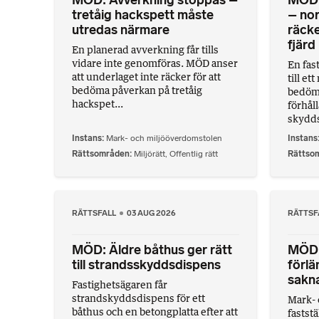
MÖD: Avverkning stoppas –
MÖD: 
tretåig hackspett måste
– nor
utredas närmare
räcke
fjärd
En planerad avverkning får tills
vidare inte genomföras. MÖD anser
En fas
att underlaget inte räcker för att
till et
bedöma påverkan på tretåig
bedöme
hackspet...
förhål
skyddsn
Instans
Mark- och miljööverdomstolen
Instans
Rättsområden
Miljörätt
,
Offentlig rätt
Rättso
RÄTTSFALL
03 AUG 2026
RÄTTSF
MÖD: Äldre båthus ger rätt
MÖD: 
till strandsskyddsdispens
förlä
sakn
Fastighetsägaren får
strandskyddsdispens för ett
Mark- 
båthus och en betongplatta efter att
faststä