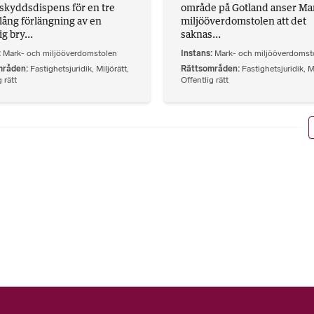
skyddsdispens för en tre
område på Gotland anser Ma
lång förlängning av en
miljööverdomstolen att det
ig bry...
saknas...
Mark- och miljööverdomstolen
Instans
Mark- och miljööverdomst
mråden
Fastighetsjuridik
,
Miljörätt
,
Rättsområden
Fastighetsjuridik
,
M
 rätt
Offentlig rätt