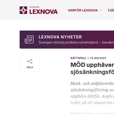
VARFÖR LEXNOVA
TJÄ
LEXNOVA NYHETER
Sveriges största juridiska nyhetstjänst – bevakni
RÄTTSFALL
13 JAN 2025
MÖD upphäver 
DELA
sjösänkningsfö
Mark- och miljööverdo
sjösänkningsföretag so
upphävs därför. Avgöra
tyder på att massorna 
Instans
Mark- och miljööv