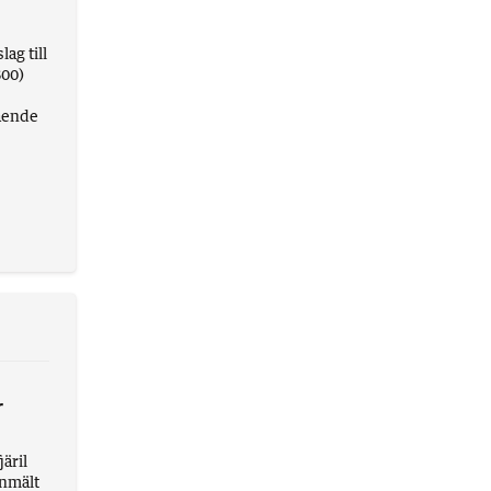
ag till
800)
ående
r
järil
anmält