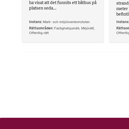
ha visat att det funnits ett båthus på
strand
platsen seda...
meter 
befintl
Instans
Mark- och miljööverdomstolen
Instans
Rättsområden
Fastighetsjuridik
,
Miljörätt
,
Rättso
Offentlig rätt
Offentlig