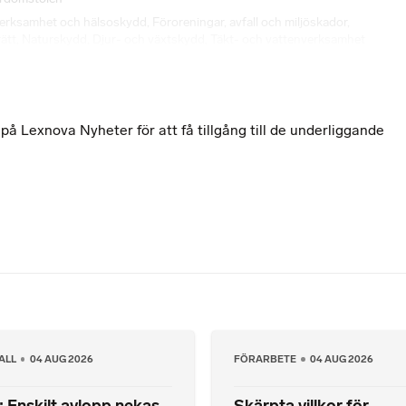
 verksamhet och hälsoskydd
,
Föroreningar, avfall och miljöskador
,
ätt
,
Naturskydd
,
Djur- och växtskydd
,
Täkt- och vattenverksamhet
 Lexnova Nyheter för att få tillgång till de underliggande
ALL
04 AUG 2026
FÖRARBETE
04 AUG 2026