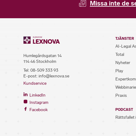
Missa inte de s
TJÄNSTER
AI-Legal A
Total
Humlegårdsgatan 14
114 46 Stockholm
Nyheter
Tel:
08-509 333 93
Play
E-post:
info@lexnova.se
Expertkom
Kundservice
Webbinarie
LinkedIn
Praxis
Instagram
Facebook
PODCAST
Rättsfallet 