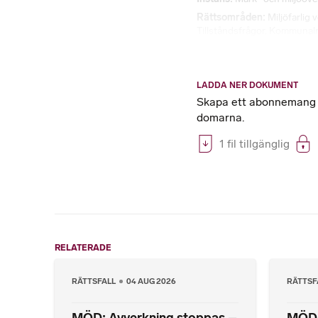
Rättsområden
Miljöfarlig
Tillståndsfrågor
,
Kommunalr
LADDA NER DOKUMENT
Skapa ett abonnemang på
domarna.
1 fil tillgänglig
RELATERADE
RÄTTSFALL
04 AUG 2026
RÄTTSF