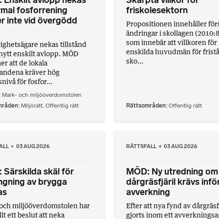
Enskilt avlopp nekas
Skärpta villkor för
mal fosforrening
friskolesektorn
r inte vid övergödd
Propositionen innehåller försl
ändringar i skollagen (2010:
som innebär att villkoren för
tighetsägare nekas tillstånd
enskilda huvudmän för frist
t nytt enskilt avlopp. MÖD
sko...
r att de lokala
landena kräver hög
ivå för fosfor...
Mark- och miljööverdomstolen
mråden
Miljörätt
,
Offentlig rätt
Rättsområden
Offentlig rätt
ALL
03 AUG 2026
RÄTTSFALL
03 AUG 2026
Särskilda skäl för
MÖD: Ny utredning om
ngning av brygga
dårgräsfjäril krävs infö
as
avverkning
och miljööverdomstolen har
Efter att nya fynd av dårgräsf
llt ett beslut att neka
gjorts inom ett avverknings