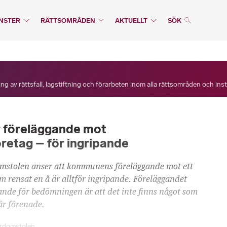
NSTER
RÄTTSOMRÅDEN
AKTUELLT
SÖK
ng av rättsfall, lagstiftning och förarbeten inom alla rättsområden och ins
föreläggande mot
retag – för ingripande
mstolen anser att kommunens föreläggande mot ett
m rensat en å är alltför ingripande. Föreläggandet
nde för bedömningen är att det inte finns något som
är förenade.
erdomstolen