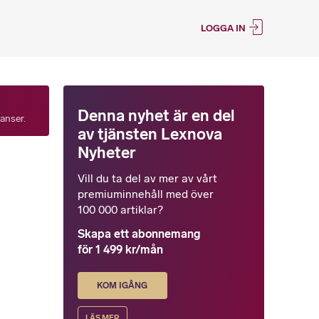
LOGGA IN
Denna nyhet är en del
tanser.
av tjänsten Lexnova
Nyheter
Vill du ta del av mer av vårt
premiuminnehåll med över
100 000 artiklar?
Skapa ett abonnemang
för 1 499 kr/mån
KOM IGÅNG
LÄS MER