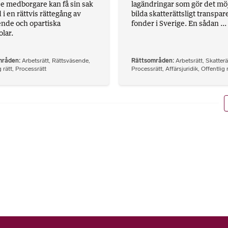
rje medborgare kan få sin sak
lagändringar som gör det möjl
i en rättvis rättegång av
bilda skatterättsligt transpar
nde och opartiska
fonder i Sverige. En sådan ...
lar.
mråden
Arbetsrätt
,
Rättsväsende
,
Rättsområden
Arbetsrätt
,
Skatterä
 rätt
,
Processrätt
Processrätt
,
Affärsjuridik
,
Offentlig 