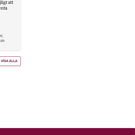
igt att
enta
tt
,
rätt
VISA ALLA