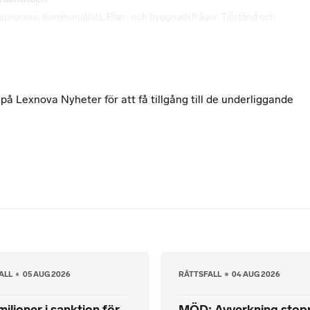
gsprocess
,
Kommunalrätt
,
Plan- och byggnadsfrågor
,
Tillstånd och
 Lexnova Nyheter för att få tillgång till de underliggande
ALL
05 AUG 2026
RÄTTSFALL
04 AUG 2026