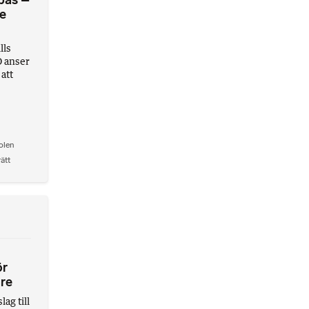
pas –
te
lls
D anser
 att
olen
rätt
ör
are
ag till