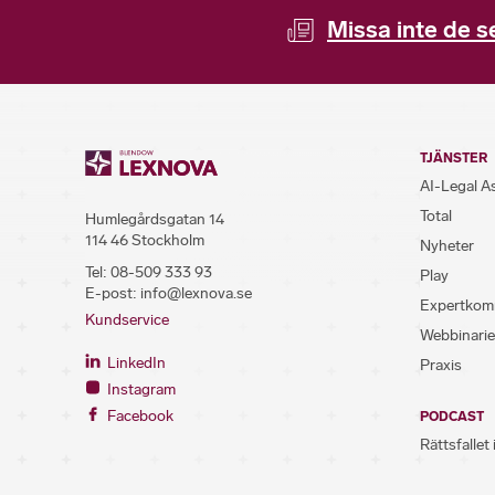
Missa inte de s
TJÄNSTER
AI-Legal A
Total
Humlegårdsgatan 14
114 46 Stockholm
Nyheter
Tel:
08-509 333 93
Play
E-post:
info@lexnova.se
Expertkom
Kundservice
Webbinarie
LinkedIn
Praxis
Instagram
Facebook
PODCAST
Rättsfallet 