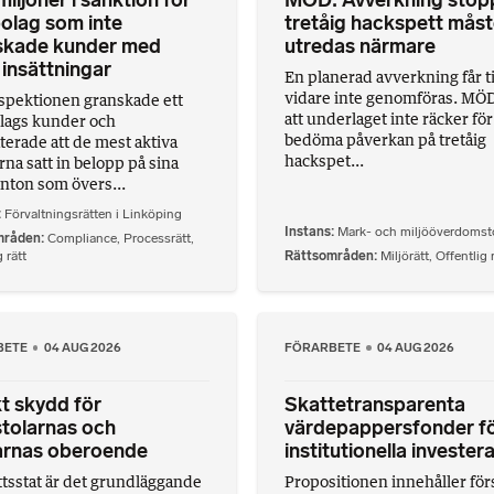
iljoner i sanktion för
MÖD: Avverkning stop
olag som inte
tretåig hackspett mås
skade kunder med
utredas närmare
insättningar
En planerad avverkning får ti
vidare inte genomföras. MÖ
spektionen granskade ett
att underlaget inte räcker för
lags kunder och
bedöma påverkan på tretåig
terade att de mest aktiva
hackspet...
na satt in belopp på sina
nton som övers...
Förvaltningsrätten i Linköping
Instans
Mark- och miljööverdomst
mråden
Compliance
,
Processrätt
,
 rätt
Rättsområden
Miljörätt
,
Offentlig 
BETE
04 AUG 2026
FÖRARBETE
04 AUG 2026
t skydd för
Skattetransparenta
tolarnas och
värdepappersfonder f
rnas oberoende
institutionella invester
ättsstat är det grundläggande
Propositionen innehåller försl