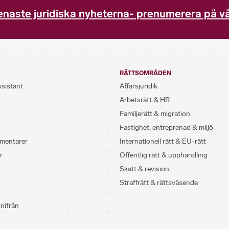
enaste juridiska nyheterna- prenumerera på vå
RÄTTSOMRÅDEN
ssistant
Affärsjuridik
Arbetsrätt & HR
Familjerätt & migration
Fastighet, entreprenad & miljö
mentarer
Internationell rätt & EU-rätt
r
Offentlig rätt & upphandling
Skatt & revision
Straffrätt & rättsväsende
inifrån