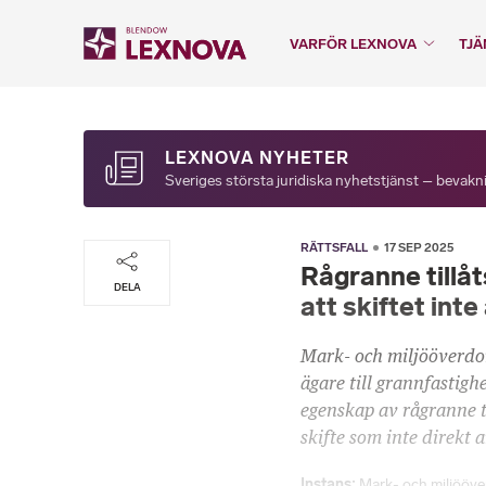
VARFÖR LEXNOVA
TJÄ
LEXNOVA NYHETER
Sveriges största juridiska nyhetstjänst – bevakni
RÄTTSFALL
17 SEP 2025
Rågranne tillå
DELA
att skiftet int
Mark- och miljööverdom
ägare till grannfastigh
egenskap av rågranne t
skifte som inte direkt a
Instans
Mark- och miljööv