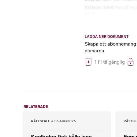
Rättsområden
Förvaltnin
tillsyn
LADDA NER DOKUMENT
Skapa ett abonnemang på
domarna.
1 fil tillgänglig
RELATERADE
RÄTTSFALL
06 AUG 2026
RÄTTSF