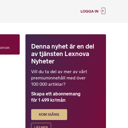
LOGGA IN
Denna nyhet är en del
tanser.
av tjänsten Lexnova
Nyheter
Vill du ta del av mer av vårt
premiuminnehåll med över
100 000 artiklar?
Skapa ett abonnemang
för 1 499 kr/mån
KOM IGÅNG
LÄS MER