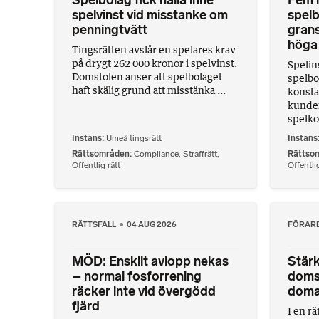
Spelbolag fick hålla inne
Fem m
spelvinst vid misstanke om
spelb
penningtvätt
gran
höga 
Tingsrätten avslår en spelares krav
på drygt 262 000 kronor i spelvinst.
Spelin
Domstolen anser att spelbolaget
spelbo
haft skälig grund att misstänka ...
konsta
kunder
spelko
Instans
Umeå tingsrätt
Instans
Rättsområden
Compliance
,
Straffrätt
,
Rättso
Offentlig rätt
Offentlig
RÄTTSFALL
04 AUG 2026
FÖRAR
MÖD: Enskilt avlopp nekas
Stärk
– normal fosforrening
doms
räcker inte vid övergödd
doma
fjärd
I en r