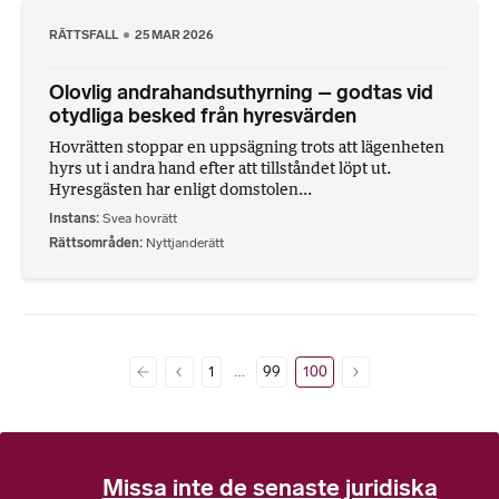
RÄTTSFALL
25 MAR 2026
Olovlig andrahandsuthyrning – godtas vid
otydliga besked från hyresvärden
Hovrätten stoppar en uppsägning trots att lägenheten
hyrs ut i andra hand efter att tillståndet löpt ut.
Hyresgästen har enligt domstolen...
Instans
Svea hovrätt
Rättsområden
Nyttjanderätt
…
1
99
100
Missa inte de senaste juridiska