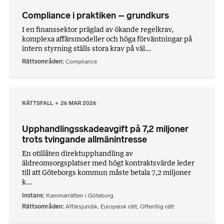
Compliance i praktiken – grundkurs
I en finanssektor präglad av ökande regelkrav,
komplexa affärsmodeller och höga förväntningar på
intern styrning ställs stora krav på väl...
Rättsområden
Compliance
RÄTTSFALL
26 MAR 2026
Upphandlingsskadeavgift på 7,2 miljoner
trots tvingande allmänintresse
En otillåten direktupphandling av
äldreomsorgsplatser med högt kontraktsvärde leder
till att Göteborgs kommun måste betala 7,2 miljoner
k...
Instans
Kammarrätten i Göteborg
Rättsområden
Affärsjuridik
,
Europeisk rätt
,
Offentlig rätt