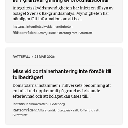
IMY granskar gallring av brottmålsdomar
Integritetsskyddsmyndigheten har inlett en tillsyn av
bolaget Svensk Bakgrundsanalys. Myndigheten har
nämligen fått information om att bo...
Instans
Integritetsskyddsmyndigheten
Rättsområden
Affärsjuridik
,
Offentlig rätt
,
Straffrätt
RÄTTSFALL
25 MAR 2026
Miss vid containerhantering inte försök till
tullbedrägeri
Domstolarna instämmer i Tullverkets bedömning att
en tullskuld uppkommit på grund av bristande
efterlevnad och att bolaget kan utses till...
Instans
Kammarrätten i Göteborg
Rättsområden
Affärsjuridik
,
Europeisk rätt
,
Offentlig rätt
,
Skatterätt