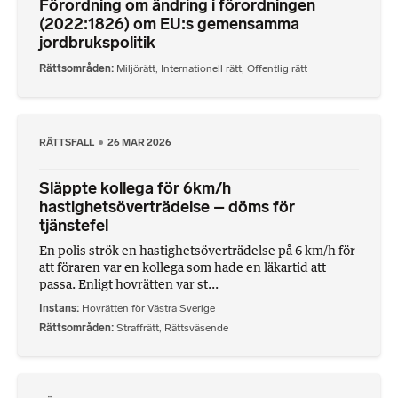
Förordning om ändring i förordningen
(2022:1826) om EU:s gemensamma
jordbrukspolitik
Rättsområden
Miljörätt
,
Internationell rätt
,
Offentlig rätt
RÄTTSFALL
26 MAR 2026
Släppte kollega för 6km/h
hastighetsöverträdelse – döms för
tjänstefel
En polis strök en hastighetsöverträdelse på 6 km/h för
att föraren var en kollega som hade en läkartid att
passa. Enligt hovrätten var st...
Instans
Hovrätten för Västra Sverige
Rättsområden
Straffrätt
,
Rättsväsende