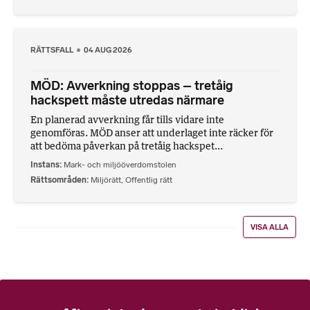
RÄTTSFALL
04 AUG 2026
MÖD: Avverkning stoppas – tretåig
hackspett måste utredas närmare
En planerad avverkning får tills vidare inte
genomföras. MÖD anser att underlaget inte räcker för
att bedöma påverkan på tretåig hackspet...
Instans
Mark- och miljööverdomstolen
Rättsområden
Miljörätt
,
Offentlig rätt
VISA ALLA