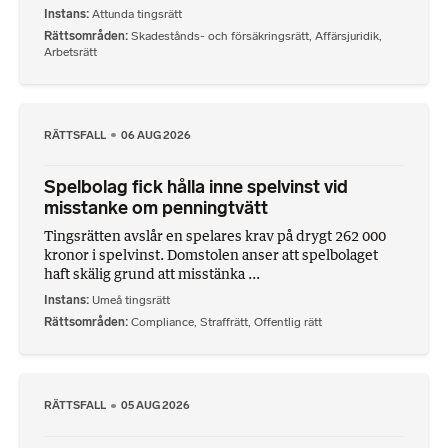
Instans
Attunda tingsrätt
Rättsområden
Skadestånds- och försäkringsrätt
,
Affärsjuridik
,
Arbetsrätt
RÄTTSFALL
06 AUG 2026
Spelbolag fick hålla inne spelvinst vid
misstanke om penningtvätt
Tingsrätten avslår en spelares krav på drygt 262 000
kronor i spelvinst. Domstolen anser att spelbolaget
haft skälig grund att misstänka ...
Instans
Umeå tingsrätt
Rättsområden
Compliance
,
Straffrätt
,
Offentlig rätt
RÄTTSFALL
05 AUG 2026