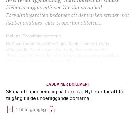
reserverad upphandling, vilket innebär att endast
idéburna organisationer kan lämna anbud.
Förvaltningsrätten bedömer att det varken strider mot
likabehandlings- eller proportionalitetsp...
Instans
Förvaltningsrätterna
Rättsområden
Socialförsäkring
,
Konkurrensrätt
,
Övrig
affärsjuridik
,
Associationsrätt - övrig
,
Associationsrätt -
aktiebolagsrätt
,
Fri rörlighet
,
Offentlig upphandling
,
Socialrätt
,
Offentlig ekonomi
,
Tillstånd och tillsyn
LADDA NER DOKUMENT
Skapa ett abonnemang på Lexnova Nyheter för att få
tillgång till de underliggande domarna.
1 fil tillgänglig