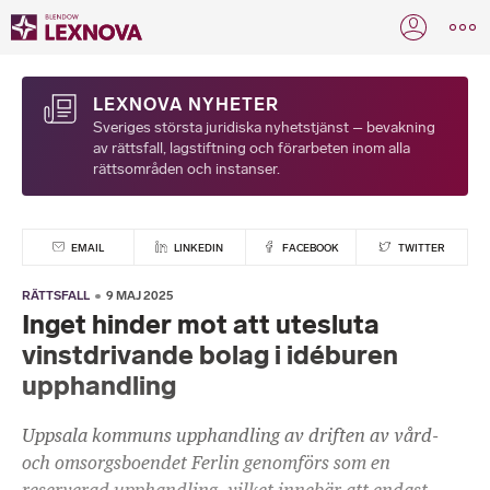
LEXNOVA NYHETER
Sveriges största juridiska nyhetstjänst – bevakning
av rättsfall, lagstiftning och förarbeten inom alla
rättsområden och instanser.
EMAIL
LINKEDIN
FACEBOOK
TWITTER
RÄTTSFALL
9 MAJ 2025
Inget hinder mot att utesluta
vinstdrivande bolag i idéburen
upphandling
Uppsala kommuns upphandling av driften av vård-
och omsorgsboendet Ferlin genomförs som en