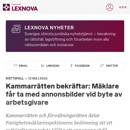
LEXNOVA NYHETER
Sveriges största juridiska nyhetstjänst – bevakning
av rättsfall, lagstiftning och förarbeten inom alla
rättsområden och instanser.
EMAIL
LINKEDIN
FACEBOOK
TWITTER
RÄTTSFALL
12 MAJ 2026
Kammarrätten bekräftar: Mäklare
får ta med annonsbilder vid byte av
arbetsgivare
Kammarrätten och förvaltningsrätten delar
Fastighetsmäklarinspektionens bedömning att ett