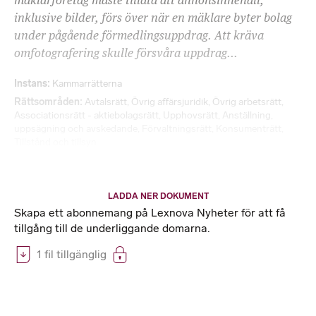
mäklarföretag måste tillåta att annonsinnehåll,
inklusive bilder, förs över när en mäklare byter bolag
under pågående förmedlingsuppdrag. Att kräva
omfotografering skulle försvåra uppdrag...
Instans
Kammarrätterna
Rättsområden
Avtalsrätt
,
Övrig affärsjuridik
,
Övrig arbetsrätt
,
Associationsrätt - aktiebolagsrätt
,
Upphovsrätt
,
Anställning,
uppsägning och avskedande
,
Förvaltningsrätt
,
Konsumenträtt
,
Tillstånd och tillsyn
LADDA NER DOKUMENT
Skapa ett abonnemang på Lexnova Nyheter för att få
tillgång till de underliggande domarna.
1 fil tillgänglig