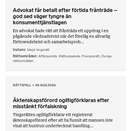
Advokat får betalt efter förtida frånträde –
god sed väger tyngre än
konsumenttjänstlagen
En advokat hade rätt att frånträda ett uppdrag i en
pågående vårdnadstvist när det förelåg en allvarlig
förtroendebrist och samarbetsprob...
Instans
Växjö tingsrätt
Rättsområden
Affärsjuridik
,
Rättsväsende
,
Processrätt
,
Övriga
rättsområden
RÄTTSFALL
06 AUG 2026
Äktenskapsförord ogiltigförklaras efter
misstänkt förfalskning
Tingsrätten ogiltigförklarar ett registrerat
äktenskapsförord efter att ha funnit att mannen inte
visat att hustrun undertecknat handling...