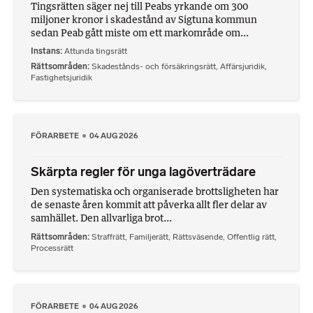
Tingsrätten säger nej till Peabs yrkande om 300
miljoner kronor i skadestånd av Sigtuna kommun
sedan Peab gått miste om ett markområde om...
Instans
Attunda tingsrätt
Rättsområden
Skadestånds- och försäkringsrätt
,
Affärsjuridik
,
Fastighetsjuridik
FÖRARBETE
04 AUG 2026
Skärpta regler för unga lagöverträdare
Den systematiska och organiserade brottsligheten har
de senaste åren kommit att påverka allt fler delar av
samhället. Den allvarliga brot...
Rättsområden
Straffrätt
,
Familjerätt
,
Rättsväsende
,
Offentlig rätt
,
Processrätt
FÖRARBETE
04 AUG 2026