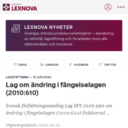
LEXNOVA NYHETER
Sveriges största juridiska nyhetstjänst – bevakning
av rättsfall, lagstiftning och förarbeten inom alla
rättsområden och instanser.
EMAIL
LINKEDIN
FACEBOOK
TWITTER
LAGSTIFTNING
10 JUN 2026
Lag om ändring i fängelselagen
(2010:610)
Svensk författningssamling Lag SFS 2026:990 om
ändring i fängelselagen (2010:610) Publicerad ...
Utgivningsdatum
2026-06-04