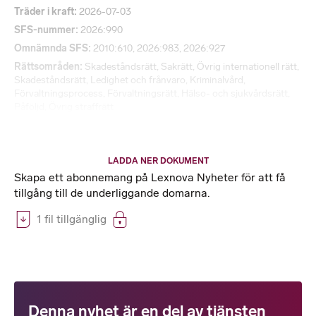
Träder i kraft
2026-07-03
SFS-nummer
2026:990
Omnämnda SFS
2010:610, 2026:983, 2026:927
Rättsområden
Skadeståndsrätt
,
Sakrätt
,
Övrig internationell rätt
,
Skadeståndsrätt
,
Ledighet och frånvaro
,
Kriminalvård
,
Förvaltningsprocess
,
Förvaltningsrätt
,
Hälso- och sjukvårdsrätt
,
Påföljd
,
Övrig straffrätt
LADDA NER DOKUMENT
Skapa ett abonnemang på Lexnova Nyheter för att få
tillgång till de underliggande domarna.
1 fil tillgänglig
Denna nyhet är en del av tjänsten