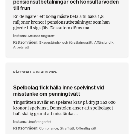
pensionsutbetalningar och konsultarvoden
till frun
En delägare i ett bolag måste betala tillbaka 1,8
miljoner kronor i pensionsutbetalningar som han
gjorde till sig själv. Dessutom döms ma...
Instans
Attunda tingsrätt
Rättsområden
Skadestånds- och försäkringsrätt
,
Affärsjuridik
,
Arbetsrätt
RÄTTSFALL
06 AUG 2026
Spelbolag fick hålla inne spelvinst vid
misstanke om penningtvätt
Tingsrätten avslår en spelares krav på drygt 262 000
kronor i spelvinst. Domstolen anser att spelbolaget
haft skälig grund att misstänka ...
Instans
Umeå tingsrätt
Rättsområden
Compliance
,
Straffrätt
,
Offentlig rätt