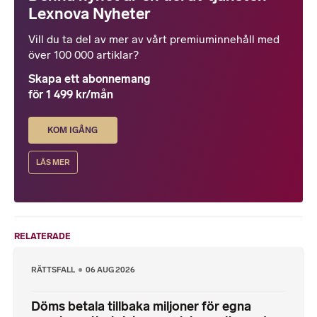
Lexnova Nyheter
Vill du ta del av mer av vårt premiuminnehåll med
över 100 000 artiklar?
Skapa ett abonnemang
för 1 499 kr/mån
KOM IGÅNG
LÄS MER
RELATERADE
RÄTTSFALL
06 AUG 2026
Döms betala tillbaka miljoner för egna