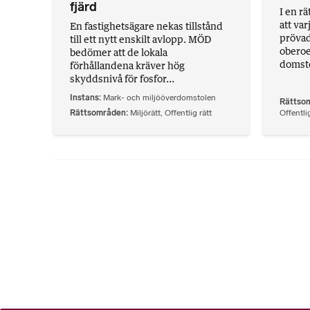
fjärd
I en r
att va
En fastighetsägare nekas tillstånd
prövad 
till ett nytt enskilt avlopp. MÖD
oberoe
bedömer att de lokala
domsto
förhållandena kräver hög
skyddsnivå för fosfor...
Instans
Mark- och miljööverdomstolen
Rättso
Rättsområden
Miljörätt
,
Offentlig rätt
Offentlig