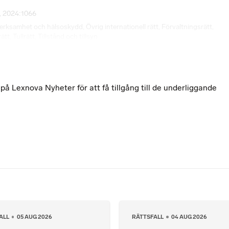
, 2024:1066
 verksamhet och hälsoskydd
,
Övrig internationell rätt
,
Förvaltningsrätt
,
rätt
,
Tullrätt
,
Tillstånd och tillsyn
 Lexnova Nyheter för att få tillgång till de underliggande
ALL
05 AUG 2026
RÄTTSFALL
04 AUG 2026