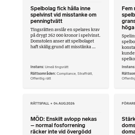
Spelbolag fick hålla inne
Fem m
spelvinst vid misstanke om
spelb
penningtvätt
gran
höga 
Tingsrätten avslår en spelares krav
på drygt 262 000 kronor i spelvinst.
Spelin
Domstolen anser att spelbolaget
spelbo
haft skälig grund att misstänka ...
konsta
kunder
spelko
Instans
Umeå tingsrätt
Instans
Rättsområden
Compliance
,
Straffrätt
,
Rättso
Offentlig rätt
Offentlig
RÄTTSFALL
04 AUG 2026
FÖRAR
MÖD: Enskilt avlopp nekas
Stärk
– normal fosforrening
doms
räcker inte vid övergödd
doma