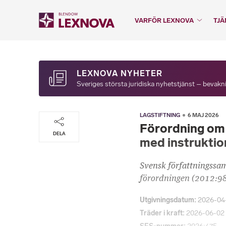
VARFÖR LEXNOVA
TJÄ
LEXNOVA NYHETER
Sveriges största juridiska nyhetstjänst – bevakni
LAGSTIFTNING
6 MAJ 2026
Förordning om 
DELA
med instruktio
Svensk författningssa
förordningen (2012:989
Utgivningsdatum
2026-04
Träder i kraft
2026-06-02