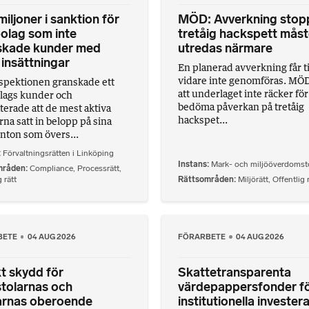
iljoner i sanktion för
MÖD: Avverkning stop
olag som inte
tretåig hackspett mås
skade kunder med
utredas närmare
insättningar
En planerad avverkning får ti
vidare inte genomföras. MÖ
spektionen granskade ett
att underlaget inte räcker för
lags kunder och
bedöma påverkan på tretåig
terade att de mest aktiva
hackspet...
na satt in belopp på sina
nton som övers...
Förvaltningsrätten i Linköping
Instans
Mark- och miljööverdomst
mråden
Compliance
,
Processrätt
,
 rätt
Rättsområden
Miljörätt
,
Offentlig 
BETE
04 AUG 2026
FÖRARBETE
04 AUG 2026
t skydd för
Skattetransparenta
tolarnas och
värdepappersfonder f
rnas oberoende
institutionella invester