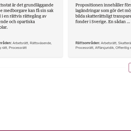
ättsstat är det grundläggande
Propositionen innehåller försl
rje medborgare kan få sin sak
lagändringar som gör det möjl
i en rättvis rättegång av
bilda skatterättsligt transpar
nde och opartiska
fonder i Sverige. En sådan ...
lar.
mråden
Arbetsrätt
,
Rättsväsende
,
Rättsområden
Arbetsrätt
,
Skatterä
 rätt
,
Processrätt
Processrätt
,
Affärsjuridik
,
Offentlig 