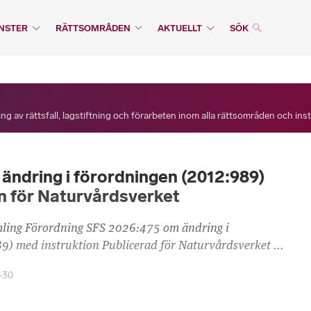
NSTER
RÄTTSOMRÅDEN
AKTUELLT
SÖK
ng av rättsfall, lagstiftning och förarbeten inom alla rättsområden och ins
ändring i förordningen (2012:989)
n för Naturvårdsverket
mling Förordning SFS 2026:475 om ändring i
) med instruktion Publicerad för Naturvårdsverket ...
-30