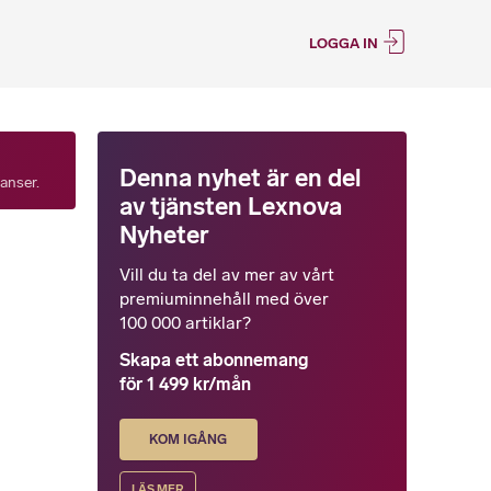
LOGGA IN
Denna nyhet är en del
tanser.
av tjänsten Lexnova
Nyheter
Vill du ta del av mer av vårt
premiuminnehåll med över
100 000 artiklar?
Skapa ett abonnemang
för 1 499 kr/mån
KOM IGÅNG
LÄS MER