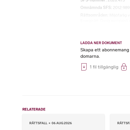
SFS-nummer
2026:475
Omnämnda SFS
2012:989
Rättsområden
Miljöfarlig
Energirätt
,
Övrig europeisk 
LADDA NER DOKUMENT
Skapa ett abonnemang på
domarna.
1 fil tillgänglig
RELATERADE
RÄTTSFALL
06 AUG 2026
RÄTTSF