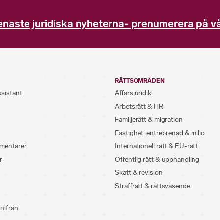
enaste juridiska nyheterna- prenumerera på vå
RÄTTSOMRÅDEN
ssistant
Affärsjuridik
Arbetsrätt & HR
Familjerätt & migration
Fastighet, entreprenad & miljö
mentarer
Internationell rätt & EU-rätt
r
Offentlig rätt & upphandling
Skatt & revision
Straffrätt & rättsväsende
inifrån