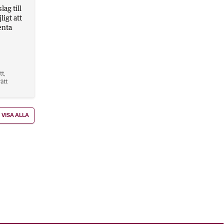
ag till
igt att
enta
tt
,
rätt
VISA ALLA