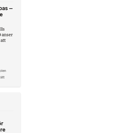
pas –
te
lls
D anser
 att
olen
rätt
ör
are