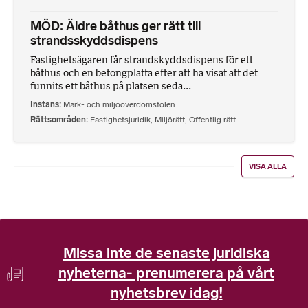
MÖD: Äldre båthus ger rätt till
strandsskyddsdispens
Fastighetsägaren får strandskyddsdispens för ett
båthus och en betongplatta efter att ha visat att det
funnits ett båthus på platsen seda...
Instans
Mark- och miljööverdomstolen
Rättsområden
Fastighetsjuridik
,
Miljörätt
,
Offentlig rätt
VISA ALLA
Missa inte de senaste juridiska
nyheterna- prenumerera på vårt
nyhetsbrev idag!