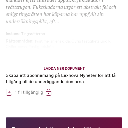
månader efter tillträdet upptäckt fuktskador i
tvättstugan. Fuktskadorna utgör ett abstrakt fel och
enligt tingsrätten har köparna har uppfyllt sin
undersökningsplikt, eft...
Instans
Tingsrätterna
Rättsområden
Tvist mellan enskilda
,
Övrig fastighetsjuridik
,
Civilprocess
,
Fastighetsköp
LADDA NER DOKUMENT
Skapa ett abonnemang på Lexnova Nyheter för att få
tillgång till de underliggande domarna.
1 fil tillgänglig