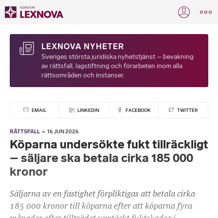
LEXNOVA NYHETER
Sveriges största juridiska nyhetstjänst – bevakning
av rättsfall, lagstiftning och förarbeten inom alla
rättsområden och instanser.
EMAIL
LINKEDIN
FACEBOOK
TWITTER
RÄTTSFALL
16 JUN 2026
Köparna undersökte fukt tillräckligt
– säljare ska betala cirka 185 000
kronor
Säljarna av en fastighet förpliktigas att betala cirka
185 000 kronor till köparna efter att köparna fyra