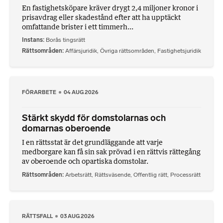
En fastighetsköpare kräver drygt 2,4 miljoner kronor i
prisavdrag eller skadestånd efter att ha upptäckt
omfattande brister i ett timmerh...
Instans
Borås tingsrätt
Rättsområden
Affärsjuridik
,
Övriga rättsområden
,
Fastighetsjuridik
FÖRARBETE
04 AUG 2026
Stärkt skydd för domstolarnas och
domarnas oberoende
I en rättsstat är det grundläggande att varje
medborgare kan få sin sak prövad i en rättvis rättegång
av oberoende och opartiska domstolar.
Rättsområden
Arbetsrätt
,
Rättsväsende
,
Offentlig rätt
,
Processrätt
RÄTTSFALL
03 AUG 2026