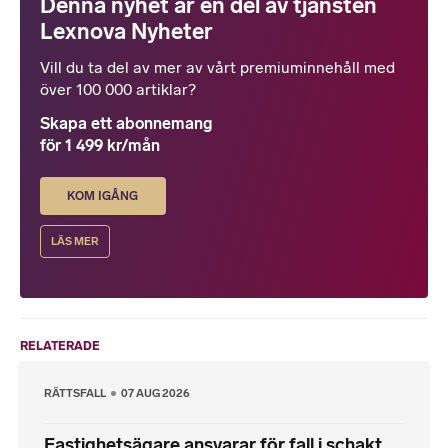
Denna nyhet är en del av tjänsten
Lexnova Nyheter
Vill du ta del av mer av vårt premiuminnehåll med
över 100 000 artiklar?
Skapa ett abonnemang
för 1 499 kr/mån
KOM IGÅNG
LÄS MER
RELATERADE
RÄTTSFALL
07 AUG 2026
Fastighetsägare ansvarar för fall i schakt