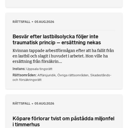
RÄTTSFALL
05 AUG 2026
Besvär efter lastbilsolycka följer inte
traumatisk princip – ersättning nekas
Kvinnan tappade arbestförmågan efter att ha fallit från
en lastbil och slagit i huvudet i arbetet. Hon ville ha
ersättning från försäkrin...
Instans
Uppsala tingsrätt
Rättsområden
Affärsjuridik
,
Övriga rättsområden
,
Skadestånds-
och försäkringsrätt
RÄTTSFALL
05 AUG 2026
Köpare förlorar tvist om påstådda miljonfel
i timmerhus