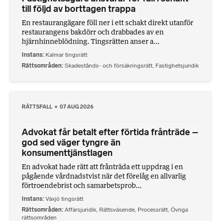
till följd av borttagen trappa
En restaurangägare föll ner i ett schakt direkt utanför
restaurangens bakdörr och drabbades av en
hjärnhinneblödning. Tingsrätten anser a...
Instans
Kalmar tingsrätt
Rättsområden
Skadestånds- och försäkringsrätt
,
Fastighetsjuridik
RÄTTSFALL
07 AUG 2026
Advokat får betalt efter förtida frånträde –
god sed väger tyngre än
konsumenttjänstlagen
En advokat hade rätt att frånträda ett uppdrag i en
pågående vårdnadstvist när det förelåg en allvarlig
förtroendebrist och samarbetsprob...
Instans
Växjö tingsrätt
Rättsområden
Affärsjuridik
,
Rättsväsende
,
Processrätt
,
Övriga
rättsområden