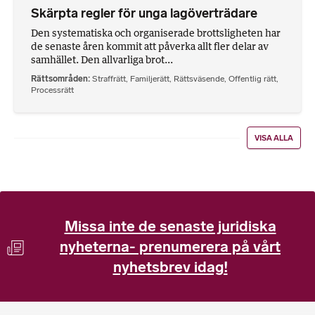
Skärpta regler för unga lagöverträdare
Den systematiska och organiserade brottsligheten har
de senaste åren kommit att påverka allt fler delar av
samhället. Den allvarliga brot...
Rättsområden
Straffrätt
,
Familjerätt
,
Rättsväsende
,
Offentlig rätt
,
Processrätt
VISA ALLA
Missa inte de senaste juridiska
nyheterna- prenumerera på vårt
nyhetsbrev idag!