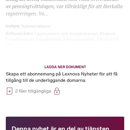
av penningtvättslagen, var tillräckligt för att återkalla
registreringen. Va...
Instans
Kammarrätterna
Rättsområden
Legitimations- och disciplinärenden
,
Ekobrott
,
Förvaltningsrätt
,
Fastighetsköp
,
Fastighetsmäkleri
,
Tillstånd och
tillsyn
LADDA NER DOKUMENT
Skapa ett abonnemang på Lexnova Nyheter för att få
tillgång till de underliggande domarna.
2 filer tillgängliga
Denna nyhet är en del av tjänsten