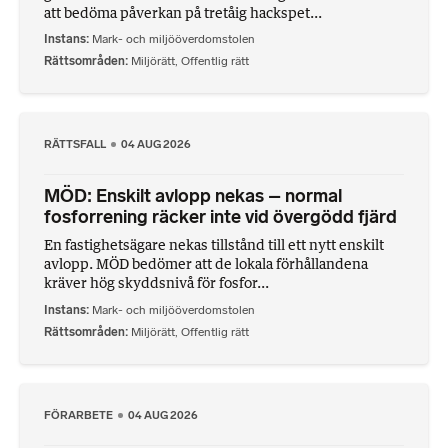
att bedöma påverkan på tretåig hackspet...
Instans
Mark- och miljööverdomstolen
Rättsområden
Miljörätt
,
Offentlig rätt
RÄTTSFALL
04 AUG 2026
MÖD: Enskilt avlopp nekas – normal
fosforrening räcker inte vid övergödd fjärd
En fastighetsägare nekas tillstånd till ett nytt enskilt
avlopp. MÖD bedömer att de lokala förhållandena
kräver hög skyddsnivå för fosfor...
Instans
Mark- och miljööverdomstolen
Rättsområden
Miljörätt
,
Offentlig rätt
FÖRARBETE
04 AUG 2026