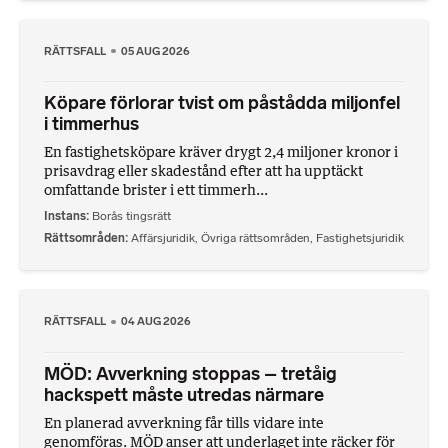
RÄTTSFALL
05 AUG 2026
Köpare förlorar tvist om påstådda miljonfel
i timmerhus
En fastighetsköpare kräver drygt 2,4 miljoner kronor i
prisavdrag eller skadestånd efter att ha upptäckt
omfattande brister i ett timmerh...
Instans
Borås tingsrätt
Rättsområden
Affärsjuridik
,
Övriga rättsområden
,
Fastighetsjuridik
RÄTTSFALL
04 AUG 2026
MÖD: Avverkning stoppas – tretåig
hackspett måste utredas närmare
En planerad avverkning får tills vidare inte
genomföras. MÖD anser att underlaget inte räcker för