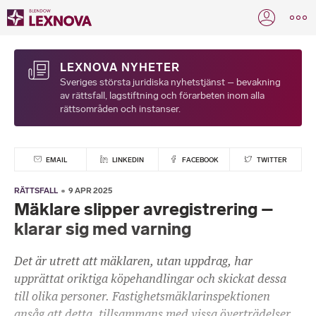
LEXNOVA NYHETER
Sveriges största juridiska nyhetstjänst – bevakning
av rättsfall, lagstiftning och förarbeten inom alla
rättsområden och instanser.
EMAIL
LINKEDIN
FACEBOOK
TWITTER
RÄTTSFALL
9 APR 2025
Mäklare slipper avregistrering –
klarar sig med varning
Det är utrett att mäklaren, utan uppdrag, har
upprättat oriktiga köpehandlingar och skickat dessa
till olika personer. Fastighetsmäklarinspektionen
ansåg att detta, tillsammans med vissa överträdelser