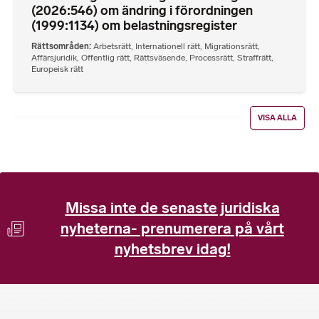
(2026:546) om ändring i förordningen
(1999:1134) om belastningsregister
Rättsområden
Arbetsrätt
,
Internationell rätt
,
Migrationsrätt
,
Affärsjuridik
,
Offentlig rätt
,
Rättsväsende
,
Processrätt
,
Straffrätt
,
Europeisk rätt
VISA ALLA
Missa inte de senaste juridiska
nyheterna- prenumerera på vårt
nyhetsbrev idag!