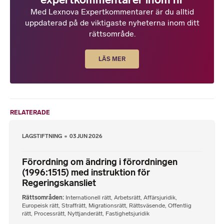
Med Lexnova Expertkommentarer är du alltid
uppdaterad på de viktigaste nyheterna inom ditt
rättsområde.
LÄS MER
RELATERADE
LAGSTIFTNING
03 JUN 2026
Förordning om ändring i förordningen
(1996:1515) med instruktion för
Regeringskansliet
Rättsområden
Internationell rätt
,
Arbetsrätt
,
Affärsjuridik
,
Europeisk rätt
,
Straffrätt
,
Migrationsrätt
,
Rättsväsende
,
Offentlig
rätt
,
Processrätt
,
Nyttjanderätt
,
Fastighetsjuridik