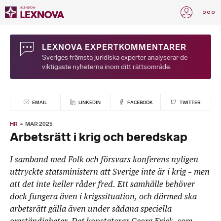
LEXNOVA EXPERTKOMMENTARER
Sveriges främsta juridiska experter analyserar de
viktigaste nyheterna inom ditt rättsområde.
EMAIL
LINKEDIN
FACEBOOK
TWITTER
HR
MAR 2025
Arbetsrätt i krig och beredskap
I samband med Folk och försvars konferens nyligen
uttryckte statsministern att Sverige inte är i krig – men
att det inte heller råder fred. Ett samhälle behöver
dock fungera även i krigssituation, och därmed ska
arbetsrätt gälla även under sådana speciella