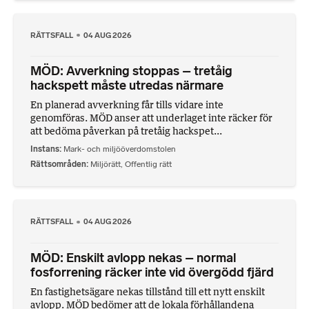
RÄTTSFALL
04 AUG 2026
MÖD: Avverkning stoppas – tretåig
hackspett måste utredas närmare
En planerad avverkning får tills vidare inte
genomföras. MÖD anser att underlaget inte räcker för
att bedöma påverkan på tretåig hackspet...
Instans
Mark- och miljööverdomstolen
Rättsområden
Miljörätt
,
Offentlig rätt
RÄTTSFALL
04 AUG 2026
MÖD: Enskilt avlopp nekas – normal
fosforrening räcker inte vid övergödd fjärd
En fastighetsägare nekas tillstånd till ett nytt enskilt
avlopp. MÖD bedömer att de lokala förhållandena