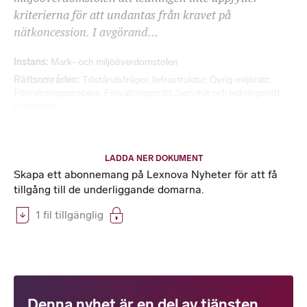
kriterierna för att undantas från kravet på
nätkoncession. I avgörand...
Instans
Mark- och miljööverdomstolen
Rättsområden
Tillståndsfrågor
,
Infrastruktur
,
Övrig miljörätt
,
Förvaltningsprocess
,
Förvaltningsrätt
,
Servitut och ledningsrätt
,
Energirätt
LADDA NER DOKUMENT
Skapa ett abonnemang på Lexnova Nyheter för att få
tillgång till de underliggande domarna.
1 fil tillgänglig
Denna nyhet är en del av tjänsten