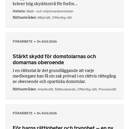
kräver hög skyddsnivå för fosfor...
Instans
Mark- och miljööverdomstolen
Rättsområden
Miljörätt
,
Offentlig rätt
FÖRARBETE
04 AUG 2026
Stärkt skydd för domstolarnas och
domarnas oberoende
I en rättsstat är det grundläggande att varje
medborgare kan få sin sak prövad i en rättvis rättegång
av oberoende och opartiska domstolar.
Rättsområden
Arbetsrätt
,
Rättsväsende
,
Offentlig rätt
,
Processrätt
FÖRARBETE
04 AUG 2026
För barns rättigheter och trygghet – en ny