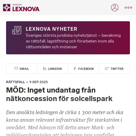
LEXNOVA NYHETER
Sveriges största juridiska nyhetstjänst – bevakning
av rättsfall, lagstiftning och förarbeten inom alla
rättsområden och instanser.
EMAIL
LINKEDIN
FACEBOOK
TWITTER
RÄTTSFALL
9 SEP 2025
MÖD: Inget undantag från
nätkoncession för solcellspark
Den ansökta ledningen är cirka 1 300 meter och ska
korsa annan relevant infrastruktur för starkström i
området. Med hänsyn till detta anser Mark- och
miljööverdomstolen att ledningen inte uppfyller