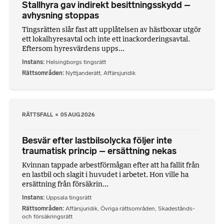
Stallhyra gav indirekt besittningsskydd –
avhysning stoppas
Tingsrätten slår fast att upplåtelsen av hästboxar utgör
ett lokalhyresavtal och inte ett inackorderingsavtal.
Eftersom hyresvärdens upps...
Instans
Helsingborgs tingsrätt
Rättsområden
Nyttjanderätt
,
Affärsjuridik
RÄTTSFALL
05 AUG 2026
Besvär efter lastbilsolycka följer inte
traumatisk princip – ersättning nekas
Kvinnan tappade arbestförmågan efter att ha fallit från
en lastbil och slagit i huvudet i arbetet. Hon ville ha
ersättning från försäkrin...
Instans
Uppsala tingsrätt
Rättsområden
Affärsjuridik
,
Övriga rättsområden
,
Skadestånds-
och försäkringsrätt