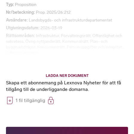
Typ
Proposition
Nr/beteckning
Prop. 2025/26:212
Avsändare
Landsbygds- och infrastrukturdepartementet
Utgivningsdatum
2026-03-19
Rättsområden
Infrastruktur
,
Förvaltningsrätt
,
Offentlighet och
sekretess
,
Övrig nyttjanderätt
,
Kommunalrätt
,
Plan- och
byggnadsfrågor
,
Konsumenträtt
,
Personuppgifter och integritet
,
Offentlig ekonomi
LADDA NER DOKUMENT
Skapa ett abonnemang på Lexnova Nyheter för att få
tillgång till de underliggande domarna.
1 fil tillgänglig