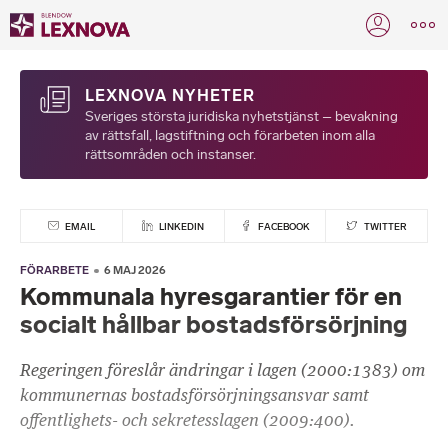
LEXNOVA NYHETER
Sveriges största juridiska nyhetstjänst – bevakning
av rättsfall, lagstiftning och förarbeten inom alla
rättsområden och instanser.
EMAIL
LINKEDIN
FACEBOOK
TWITTER
FÖRARBETE
6 MAJ 2026
Kommunala hyresgarantier för en
socialt hållbar bostadsförsörjning
Regeringen föreslår ändringar i lagen (2000:1383) om
kommunernas bostadsförsörjningsansvar samt
offentlighets- och sekretesslagen (2009:400).