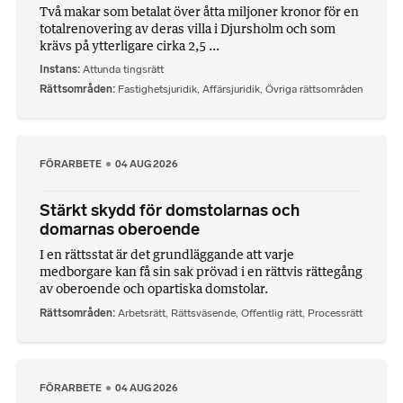
Två makar som betalat över åtta miljoner kronor för en
totalrenovering av deras villa i Djursholm och som
krävs på ytterligare cirka 2,5 ...
Instans
Attunda tingsrätt
Rättsområden
Fastighetsjuridik
,
Affärsjuridik
,
Övriga rättsområden
FÖRARBETE
04 AUG 2026
Stärkt skydd för domstolarnas och
domarnas oberoende
I en rättsstat är det grundläggande att varje
medborgare kan få sin sak prövad i en rättvis rättegång
av oberoende och opartiska domstolar.
Rättsområden
Arbetsrätt
,
Rättsväsende
,
Offentlig rätt
,
Processrätt
FÖRARBETE
04 AUG 2026