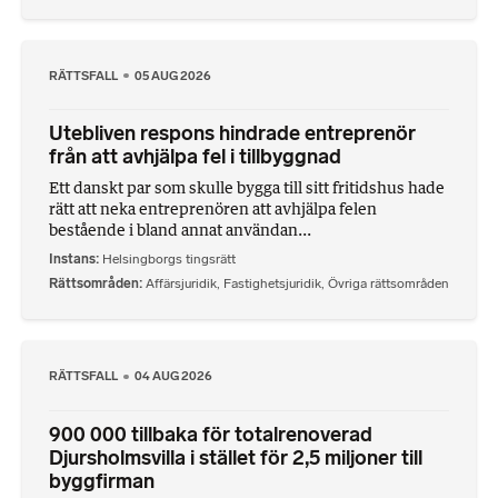
RÄTTSFALL
05 AUG 2026
Utebliven respons hindrade entreprenör
från att avhjälpa fel i tillbyggnad
Ett danskt par som skulle bygga till sitt fritidshus hade
rätt att neka entreprenören att avhjälpa felen
bestående i bland annat användan...
Instans
Helsingborgs tingsrätt
Rättsområden
Affärsjuridik
,
Fastighetsjuridik
,
Övriga rättsområden
RÄTTSFALL
04 AUG 2026
900 000 tillbaka för totalrenoverad
Djursholmsvilla i stället för 2,5 miljoner till
byggfirman