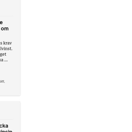
ne
e om
es krav
lvinst.
aget
a ...
ätt
,
ycka
rincip