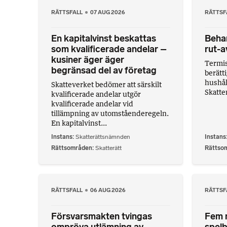
RÄTTSFALL
07 AUG 2026
RÄTTSF
En kapitalvinst beskattas
Behan
som kvalificerade andelar –
rut-a
kusiner äger äger
Termis
begränsad del av företag
berätti
hushål
Skatteverket bedömer att särskilt
Skatte
kvalificerade andelar utgör
kvalificerade andelar vid
tillämpning av utomståenderegeln.
En kapitalvinst...
Instans
Skatterättsnämnden
Instans
Rättsområden
Skatterätt
Rättso
RÄTTSFALL
06 AUG 2026
RÄTTSF
Försvarsmakten tvingas
Fem m
ompröva utlämning av
spelb