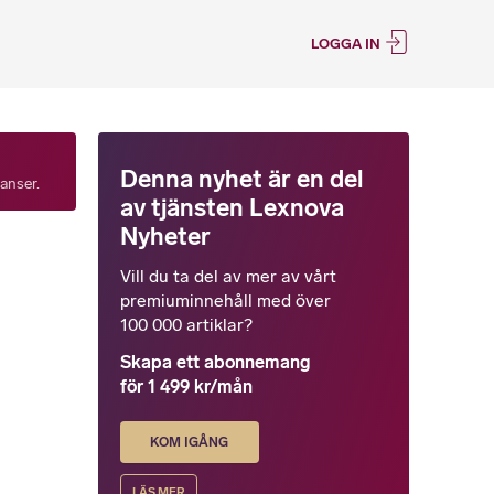
LOGGA IN
Denna nyhet är en del
tanser.
av tjänsten Lexnova
Nyheter
Vill du ta del av mer av vårt
premiuminnehåll med över
100 000 artiklar?
Skapa ett abonnemang
för 1 499 kr/mån
KOM IGÅNG
LÄS MER