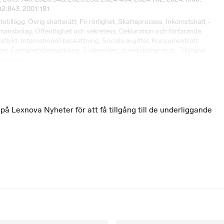
12:843, 2001:181
tetillägg
,
Övrig skatterätt
,
Fri rörlighet
,
Skatteprocess
,
Inkomstskatt -
mansbolag
,
Offentlighet och sekretess
,
Deklaration och förfarande
,
eflykt
,
Internationell beskattning
,
Sociala avgifter
,
Konsumenträtt
,
tet
,
Fastighetsbeskattning
,
Tullärenden, punktskatter m.m.
,
Tillstånd
anskning
 Lexnova Nyheter för att få tillgång till de underliggande