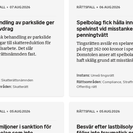
ALL
07 AUG 2026
RÄTTSFALL
06 AUG 2026
dling av parkslide ger
Spelbolag fick hålla in
vdrag
spelvinst vid misstank
penningtvätt
k behandling av parkslide
gar till skattereduktion för
Tingsrätten avslår en spelar
lsarbete. Det slår
på drygt 262 000 kronor i spe
rättsnämnden fast.
Domstolen anser att spelbol
haft skälig grund att misstänk
Instans
Umeå tingsrätt
Skatterättsnämnden
Rättsområden
Compliance
,
Straffr
mråden
Skatterätt
Offentlig rätt
ALL
05 AUG 2026
RÄTTSFALL
05 AUG 2026
iljoner i sanktion för
Besvär efter lastbilsol
olag som inte
följer inte traumatisk p