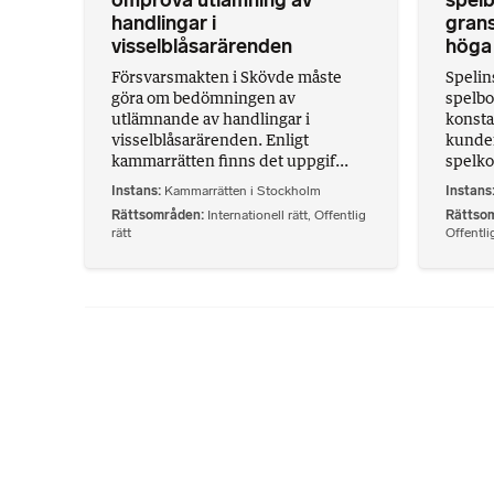
handlingar i
gran
visselblåsarärenden
höga 
Försvarsmakten i Skövde måste
Spelin
göra om bedömningen av
spelbo
utlämnande av handlingar i
konsta
visselblåsarärenden. Enligt
kunder
kammarrätten finns det uppgif...
spelko
Instans
Kammarrätten i Stockholm
Instans
Rättsområden
Internationell rätt
,
Offentlig
Rättso
rätt
Offentlig