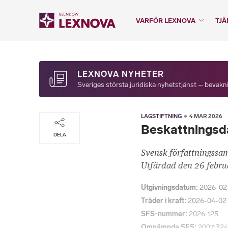
VARFÖR LEXNOVA
TJÄ
LEXNOVA NYHETER
Sveriges största juridiska nyhetstjänst – bevakni
LAGSTIFTNING
4 MAR 2026
Beskattningsd
DELA
Svensk författningssa
Utfärdad den 26 februa
Utgivningsdatum
2026-02
Träder i kraft
2026-04-02
SFS-nummer
2026:125
Omnämnda SFS
2007:324