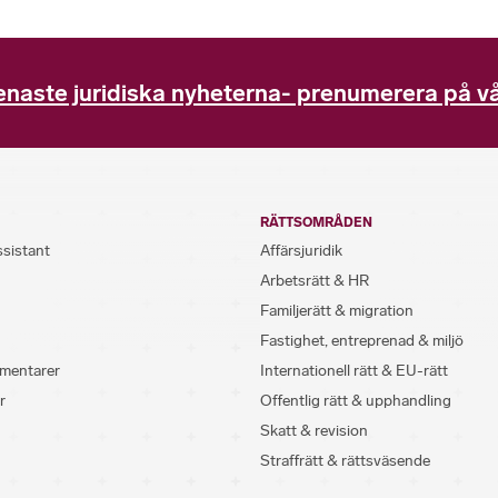
enaste juridiska nyheterna- prenumerera på vå
RÄTTSOMRÅDEN
ssistant
Affärsjuridik
Arbetsrätt & HR
Familjerätt & migration
Fastighet, entreprenad & miljö
mentarer
Internationell rätt & EU-rätt
r
Offentlig rätt & upphandling
Skatt & revision
Straffrätt & rättsväsende