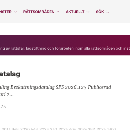
NSTER
RÄTTSOMRÅDEN
AKTUELLT
SÖK
ng av rättsfall, lagstiftning och förarbeten inom alla rättsområden och ins
atalag
mling Beskattningsdatalag SFS 2026:125 Publicerad
ri 2...
-26
, 2013:948, 2020:548, 2023:230, 2024:404, 2024:782, 2024:1300,