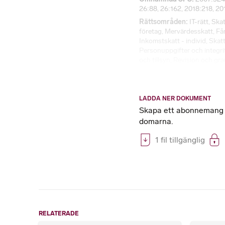
26:88, 26:162, 2018:218, 20
Rättsområden
IT-rätt
,
Skat
företag
,
Mervärdesskatt
,
Få
Inkomstskatt - individ
,
Skatt
Personuppgifter och integri
och tillsyn
,
Revision och gr
LADDA NER DOKUMENT
Skapa ett abonnemang på
domarna.
1 fil tillgänglig
RELATERADE