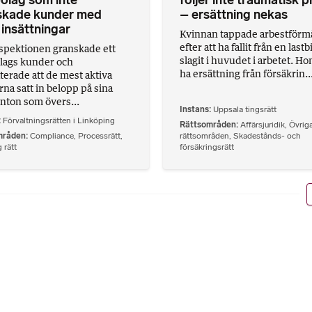
skade kunder med
– ersättning nekas
insättningar
Kvinnan tappade arbestförm
efter att ha fallit från en lastb
spektionen granskade ett
slagit i huvudet i arbetet. Hon
lags kunder och
ha ersättning från försäkrin..
terade att de mest aktiva
na satt in belopp på sina
nton som övers...
Instans
Uppsala tingsrätt
Förvaltningsrätten i Linköping
Rättsområden
Affärsjuridik
,
Övrig
mråden
Compliance
,
Processrätt
,
rättsområden
,
Skadestånds- och
 rätt
försäkringsrätt