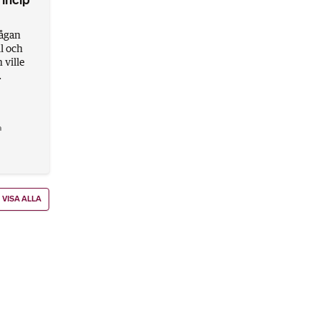
ågan
il och
 ville
.
a
VISA ALLA