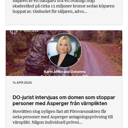
Säljaren av en hästgård fick ett ovanligt högt
skadestånd på cirka 15 miljoner kronor sedan köparen
hoppat av. Ombudet för säljaren, advo...
14 APR 2026
DO-jurist intervjuas om domen som stoppar
personer med Asperger från värnplikten
Hovrätten slog nyligen fast att Försvarsmakten får
neka personer med Asperger antagningsprövning till
värnplikt. Någon individuell prövni...