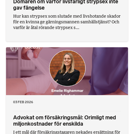
Domaren om varför livsfarligt strypsex inte
gav fängelse
Hur kan strypsex som slutade med livshotande skador
för en kvinna ge gärningsmannen samhällstjänst? Och
varför är åtal rörande strypsex s...
03 FEB 2026
Advokat om försäkringsmål: Orimligt med
miljonkostnader för enskilda
I ett mål där försäkringstagaren nekades ersättning för