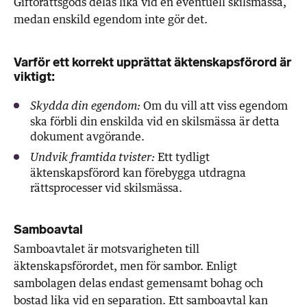
Giftorättsgods delas lika vid en eventuell skilsmässa,
medan enskild egendom inte gör det.
Varför ett korrekt upprättat äktenskapsförord är
viktigt:
Om du vill att viss egendom
Skydda din egendom:
ska förbli din enskilda vid en skilsmässa är detta
dokument avgörande.
Ett tydligt
Undvik framtida tvister:
äktenskapsförord kan förebygga utdragna
rättsprocesser vid skilsmässa.
Samboavtal
Samboavtalet är motsvarigheten till
äktenskapsförordet, men för sambor. Enligt
sambolagen delas endast gemensamt bohag och
bostad lika vid en separation. Ett samboavtal kan