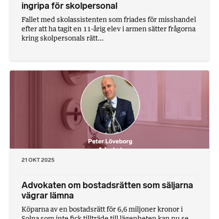
ingripa för skolpersonal
Fallet med skolassistenten som friades för misshandel
efter att ha tagit en 11-årig elev i armen sätter frågorna
kring skolpersonals rätt...
21 OKT 2025
Advokaten om bostadsrätten som säljarna
vägrar lämna
Köparna av en bostadsrätt för 6,6 miljoner kronor i
Solna som inte fick tillträde till lägenheten kan nu se