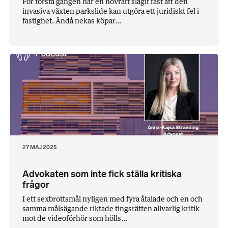
För första gången har en hovrätt slagit fast att den
invasiva växten parkslide kan utgöra ett juridiskt fel i
fastighet. Ändå nekas köpar...
27 MAJ 2025
Advokaten som inte fick ställa kritiska
frågor
I ett sexbrottsmål nyligen med fyra åtalade och en och
samma målsägande riktade tingsrätten allvarlig kritik
mot de videoförhör som hölls...