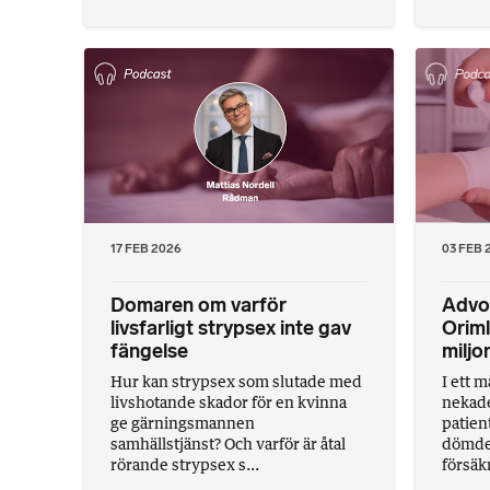
17 FEB 2026
03 FEB 
Domaren om varför
Advo
livsfarligt strypsex inte gav
Oriml
fängelse
miljo
Hur kan strypsex som slutade med
I ett 
livshotande skador för en kvinna
nekade
ge gärningsmannen
patien
samhällstjänst? Och varför är åtal
dömdes
rörande strypsex s...
försäkr