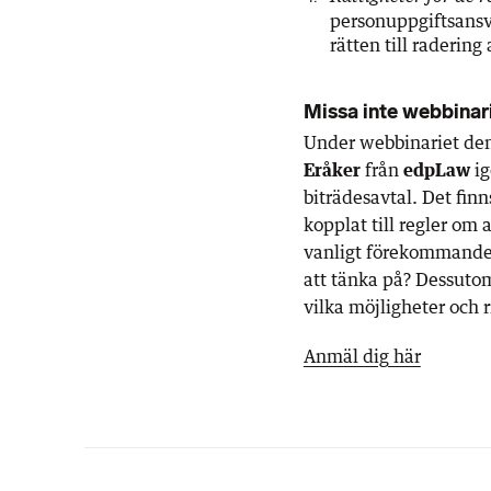
personuppgiftsansva
rätten till radering
Missa inte webbinar
Under webbinariet de
Eråker
från
edpLaw
ig
biträdesavtal. Det finn
kopplat till regler om
vanligt förekommande 
att tänka på? Dessutom 
vilka möjligheter och 
Anmäl dig här