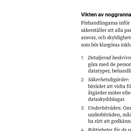
Vikten av noggranna
Förhandlingarna inför 
säkerställer att alla pa
ansvar, och skyldighet
som bör klargöras inkl
Detaljerad beskriv
göra med de personu
datatyper, behandli
Säkerhetsåtgärder:
biträdet att vidta f
åtgärder möter elle
dataskyddslagar.
Om p
Underbiträden:
underbiträden, måst
ha rätt att godkän
Rättigheter för de r