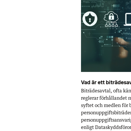
Vad är ett biträdesa
Biträdesavtal, ofta kä
reglerar förhållandet
syftet och medlen för
personuppgiftsbiträde
personuppgiftsansvarig
enligt Dataskyddsföro