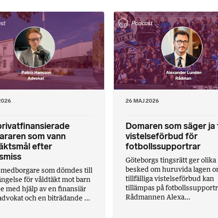
2026
26 MAJ 2026
rivatfinansierade
Domaren som säger ja t
vararen som vann
vistelseförbud för
äktsmål efter
fotbollssupportrar
smiss
Göteborgs tingsrätt ger olika
besked om huruvida lagen 
medborgare som dömdes till
tillfälliga vistelseförbud kan
fängelse för våldtäkt mot barn
tillämpas på fotbollssupportr
de med hjälp av en finansiär
Rådmannen Alexa...
advokat och en biträdande ...