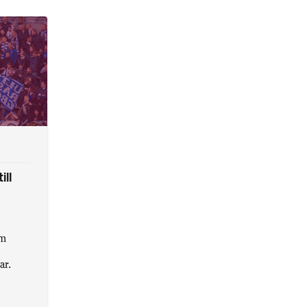
ill
om
ar.