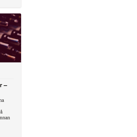
r –
 ha
vå
 innan