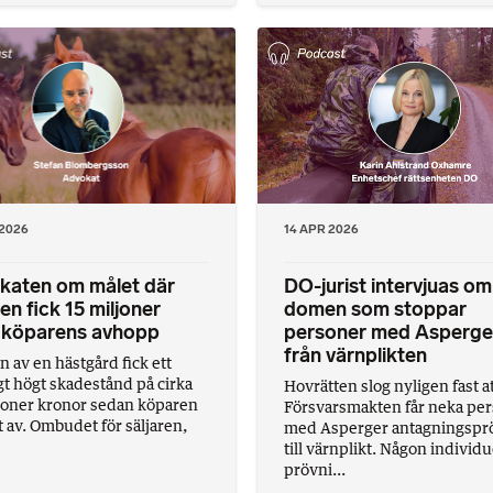
 2026
14 APR 2026
katen om målet där
DO-jurist intervjuas om
ren fick 15 miljoner
domen som stoppar
r köparens avhopp
personer med Asperge
från värnplikten
n av en hästgård fick ett
gt högt skadestånd på cirka
Hovrätten slog nyligen fast a
joner kronor sedan köparen
Försvarsmakten får neka pe
 av. Ombudet för säljaren,
med Asperger antagningspr
till värnplikt. Någon individu
prövni...