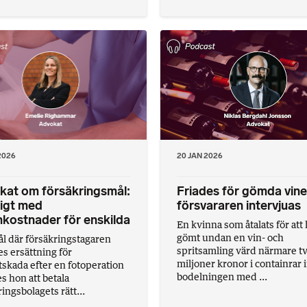
2026
20 JAN 2026
kat om försäkringsmål:
Friades för gömda vine
igt med
försvararen intervjuas
nkostnader för enskilda
En kvinna som åtalats för att
gömt undan en vin- och
mål där försäkringstagaren
spritsamling värd närmare t
s ersättning för
miljoner kronor i containrar
tskada efter en fotoperation
bodelningen med ...
 hon att betala
ingsbolagets rätt...