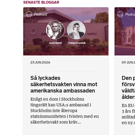
SENASTE BLOGGAR
23 JUN 2026
09 JUN 
Så lyckades
Den p
säkerhetsvakten vinna mot
förs
amerikanska ambassaden
våldt
ålder
Enligt en dom i Stockholms
tingsrätt kan USA:s ambassad i
En EU-
Stockholm inte åberopa
3 års 
statsimmuniteten i tvisten med en
anlita
säkerhetsvakt som kräv...
en ny 