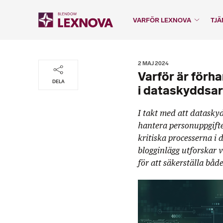
VARFÖR LEXNOVA
TJÄ
2 MAJ 2024
Varför är förha
DELA
i dataskyddsa
I takt med att datasky
hantera personuppgifte
kritiska processerna i 
blogginlägg utforskar v
för att säkerställa båd