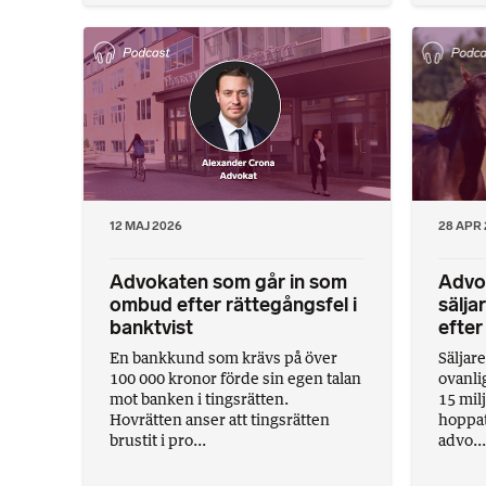
12 MAJ 2026
28 APR
Advokaten som går in som
Advo
ombud efter rättegångsfel i
sälja
banktvist
efte
En bankkund som krävs på över
Säljare
100 000 kronor förde sin egen talan
ovanli
mot banken i tingsrätten.
15 mil
Hovrätten anser att tingsrätten
hoppat
brustit i pro...
advo...