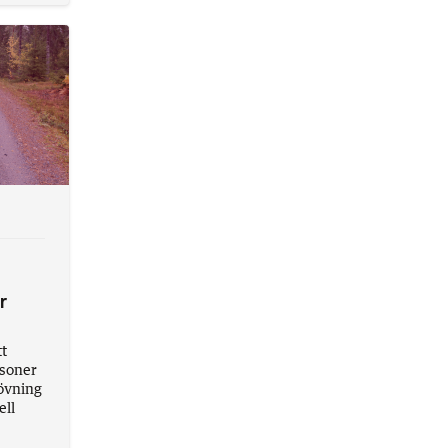
r
tt
rsoner
övning
ell