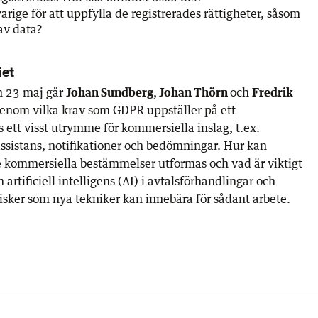
rige för att uppfylla de registrerades rättigheter, såsom
 av data?
iet
n 23 maj går
Johan Sundberg
,
Johan Thörn
och
Fredrik
enom vilka krav som GDPR uppställer på ett
s ett visst utrymme för kommersiella inslag, t.ex.
 assistans, notifikationer och bedömningar. Hur kan
kommersiella bestämmelser utformas och vad är viktigt
artificiell intelligens (AI) i avtalsförhandlingar och
risker som nya tekniker kan innebära för sådant arbete.