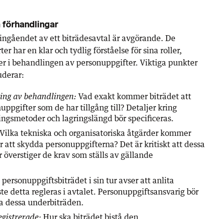
 förhandlingar
ingåendet av ett biträdesavtal är avgörande. De
rter har en klar och tydlig förståelse för sina roller,
er i behandlingen av personuppgifter. Viktiga punkter
uderar:
Vad exakt kommer biträdet att
ning av behandlingen:
ppgifter som de har tillgång till? Detaljer kring
ngsmetoder och lagringslängd bör specificeras.
Vilka tekniska och organisatoriska åtgärder kommer
ör att skydda personuppgifterna? Det är kritiskt att dessa
r överstiger de krav som ställs av gällande
ersonuppgiftsbiträdet i sin tur avser att anlita
e detta regleras i avtalet. Personuppgiftsansvarig bör
na dessa underbiträden.
Hur ska biträdet bistå den
egistrerade: