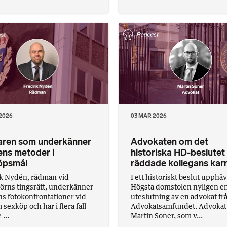
2026
03 MAR 2026
ren som underkänner
Advokaten om det
ens metoder i
historiska HD-beslute
öpsmål
räddade kollegans karr
k Nydén, rådman vid
I ett historiskt beslut upphä
örns tingsrätt, underkänner
Högsta domstolen nyligen e
ns fotokonfrontationer vid
uteslutning av en advokat fr
sexköp och har i flera fall
Advokatsamfundet. Advokat
 ...
Martin Soner, som v...