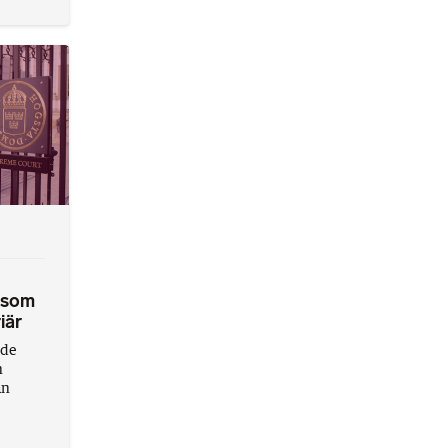
t som
iär
vde
n
ån