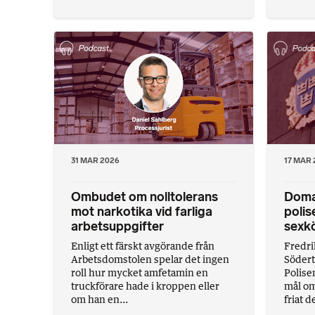
31 MAR 2026
17 MAR 
Ombudet om nolltolerans
Doma
mot narkotika vid farliga
polis
arbetsuppgifter
sexk
Enligt ett färskt avgörande från
Fredri
Arbetsdomstolen spelar det ingen
Södert
roll hur mycket amfetamin en
Polise
truckförare hade i kroppen eller
mål om 
om han en...
friat de